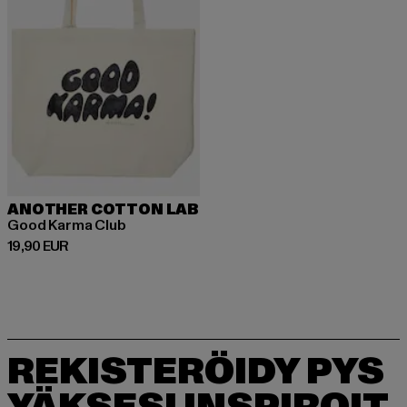
ANOTHER COTTON LAB
Good Karma Club
Ajankohtainen hinta: 19,90 EUR
19,90 EUR
REKISTERÖIDY PYS