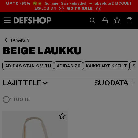
UP TO -65%
😲💥 Summer Sale Reloaded — absolute DISCOUNT
Siirry
Siirry
Siirry
EXPLOSION ❯❯
GO TO SALE
❮❮
Sisältö
Footer
Tuoteruudukko
TAKAISIN
BEIGE LAUKKU
ADIDAS STAN SMITH
ADIDAS ZX
KAIKKI ARTIKKELIT
SY
LAJITTELE
SUODATA
SUOSITUIMMAT
1 TUOTE