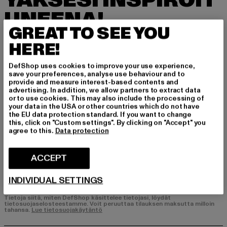
YÄKSESI INSPIROIT
UNEENA!
GREAT TO SEE YOU
Tilaa uutiskirjeemme täältä ja saat jatkossa tie
HERE!
toa DefShopin ajankohtaisista trendeistä, tarjo
uksista ja kupongeista sähköpostitse!
DefShop uses cookies to improve your use experience,
save your preferences, analyse use behaviour and to
provide and measure interest-based contents and
advertising. In addition, we allow partners to extract data
Mistä tuotteista olet kiinnostunut?
or to use cookies. This may also include the processing of
your data in the USA or other countries which do not have
MIEHET
the EU data protection standard. If you want to change
NAISET
this, click on "Custom settings". By clicking on "Accept" you
agree to this.
Data protection
SÄHKÖPOSTI
ACCEPT
REKISTERÖIDY
INDIVIDUAL SETTINGS
Tietoja siitä, miten DefShop käsittelee tietojasi, löydät
tietosuojaselosteestamme. Voit peruuttaa tilauksen maksutta milloin
tahansa.
Lue tietosuojakäytäntö