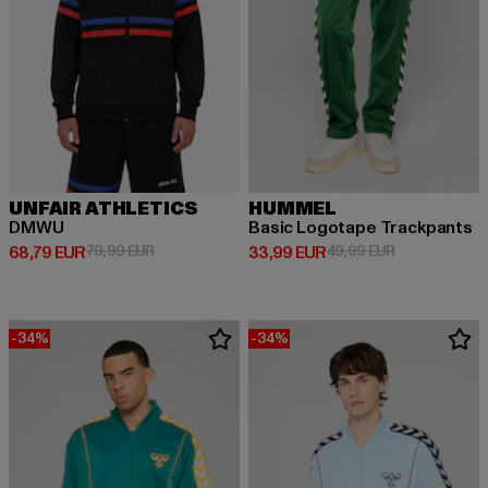
UNFAIR ATHLETICS
HUMMEL
DMWU
Basic Logotape Trackpants
Ajankohtainen hinta: 68,79 EUR
Kampanjahinta: 79,99 EUR
Ajankohtainen hinta: 33,99 EUR
Kampanjahinta
68,79 EUR
79,99 EUR
33,99 EUR
49,99 EUR
-34%
-34%