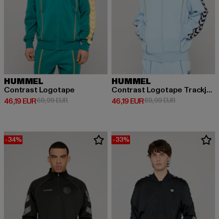
HUMMEL
HUMMEL
Contrast Logotape
Contrast Logotape Trackjacket
Ajankohtainen hinta: 46,19 EUR
Kampanjahinta: 69,99 EUR
Ajankohtainen hinta: 46,19 EUR
Kampanjahinta
46,19 EUR
69,99 EUR
46,19 EUR
69,99 EUR
-34%
-33%