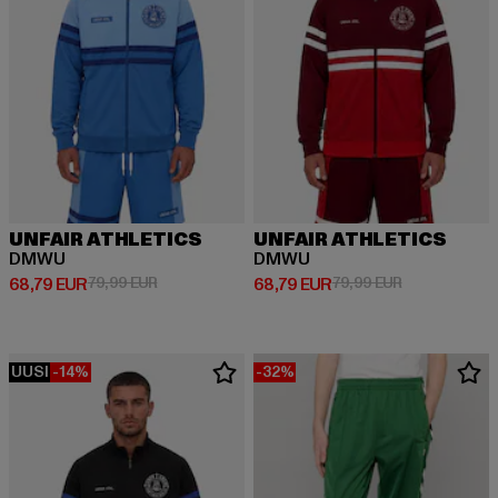
UNFAIR ATHLETICS
UNFAIR ATHLETICS
DMWU
DMWU
Ajankohtainen hinta: 68,79 EUR
Kampanjahinta: 79,99 EUR
Ajankohtainen hinta: 68,79 EUR
Kampanjahinta
68,79 EUR
79,99 EUR
68,79 EUR
79,99 EUR
UUSI
-14%
-32%