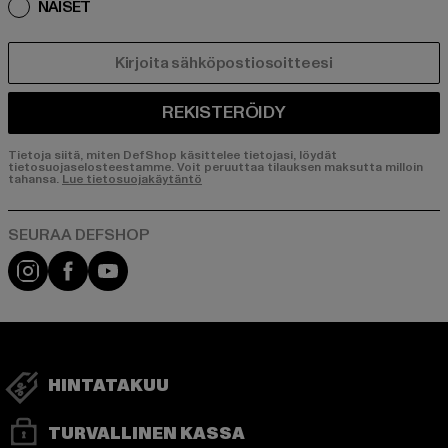
NAISET
SÄHKÖPOSTI
REKISTERÖIDY
Tietoja siitä, miten DefShop käsittelee tietojasi, löydät
tietosuojaselosteestamme. Voit peruuttaa tilauksen maksutta milloin
tahansa.
Lue tietosuojakäytäntö
Visit our Instagram page:
Visit our Facebook page:
Visit our YouTube channel:
HINTATAKUU
TURVALLINEN KASSA