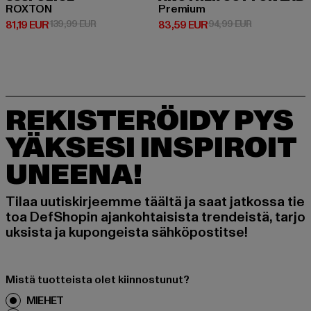
ROXTON
Premium
Ajankohtainen hinta: 81,19 EUR
Kampanjahinta: 139,99 EUR
Ajankohtainen hinta: 83,59 EUR
Kampanjahinta
81,19 EUR
139,99 EUR
83,59 EUR
94,99 EUR
REKISTERÖIDY PYS
YÄKSESI INSPIROIT
UNEENA!
Tilaa uutiskirjeemme täältä ja saat jatkossa tie
toa DefShopin ajankohtaisista trendeistä, tarjo
uksista ja kupongeista sähköpostitse!
Mistä tuotteista olet kiinnostunut?
MIEHET