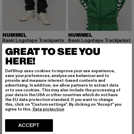
HUMMEL
HUMMEL
Basic Logotape Trackpants
Basic Logotape Trackjacket
Ajankohtainen hinta: 33,99 EUR
Kampanjahinta: 49,99 EUR
Ajankohtainen hinta: 40,19 EUR
Kampanjahinta
33,99 EUR
49,99 EUR
40,19 EUR
59,99 EUR
GREAT TO SEE YOU
HERE!
DefShop uses cookies to improve your use experience,
-29%
-29%
save your preferences, analyse use behaviour and to
provide and measure interest-based contents and
advertising. In addition, we allow partners to extract data
or to use cookies. This may also include the processing of
your data in the USA or other countries which do not have
the EU data protection standard. If you want to change
this, click on "Custom settings". By clicking on "Accept" you
agree to this.
Data protection
ACCEPT