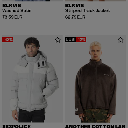
BLKVIS
BLKVIS
Washed Satin
Striped Track Jacket
Ajankohtainen hinta: 73,59 EUR
Ajankohtainen hinta: 82,79 EUR
73,59 EUR
82,79 EUR
-42%
UUSI
-12%
883POLICE
ANOTHER COTTON LAB