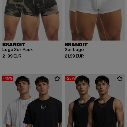
BRANDIT
BRANDIT
Logo 2er Pack
2er Logo
Ajankohtainen hinta: 21,99 EUR
Ajankohtainen hinta: 21,99 EUR
21,99 EUR
21,99 EUR
-45%
-25%