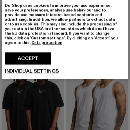
DefShop uses cookies to improve your use experience,
save your preferences, analyse use behaviour and to
provide and measure interest-based contents and
advertising. In addition, we allow partners to extract data
URBAN CLASSICS
KARL KANI
or to use cookies. This may also include the processing of
3-Pack Sport
3-Pack Essential
your data in the USA or other countries which do not have
the EU data protection standard. If you want to change
Ajankohtainen hinta: 15,99 EUR
Kampanjahinta: 19,99 EUR
Ajankohtainen hinta: 51,29 EUR
Kampanjahinta
15,99 EUR
19,99 EUR
51,29 EUR
89,99 EUR
this, click on "Custom settings". By clicking on "Accept" you
agree to this.
Data protection
ACCEPT
-24%
-29%
INDIVIDUAL SETTINGS