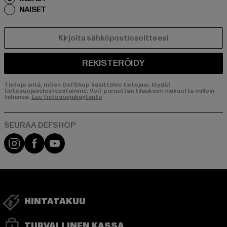
NAISET
SÄHKÖPOSTI
REKISTERÖIDY
Tietoja siitä, miten DefShop käsittelee tietojasi, löydät
tietosuojaselosteestamme. Voit peruuttaa tilauksen maksutta milloin
tahansa.
Lue tietosuojakäytäntö
Visit our Instagram page:
Visit our Facebook page:
Visit our YouTube channel:
HINTATAKUU
TURVALLINEN KASSA