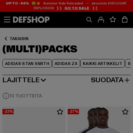
UP TO -65%
😲💥 Summer Sale Reloaded — absolute DISCOUNT
Siirry
Siirry
Siirry
EXPLOSION ❯❯
GO TO SALE
❮❮
Sisältö
Footer
Tuoteruudukko
TAKAISIN
(MULTI)PACKS
ADIDAS STAN SMITH
ADIDAS ZX
KAIKKI ARTIKKELIT
SY
LAJITTELE
SUODATA
SUOSITUIMMAT
13 TUOTTEITA
-22%
-27%