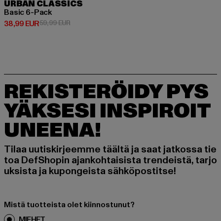
URBAN CLASSICS
Basic 6-Pack
Ajankohtainen hinta: 38,99 EUR
Kampanjahinta: 59,99 EUR
38,99 EUR
59,99 EUR
REKISTERÖIDY PYS
YÄKSESI INSPIROIT
UNEENA!
Tilaa uutiskirjeemme täältä ja saat jatkossa tie
toa DefShopin ajankohtaisista trendeistä, tarjo
uksista ja kupongeista sähköpostitse!
Mistä tuotteista olet kiinnostunut?
MIEHET