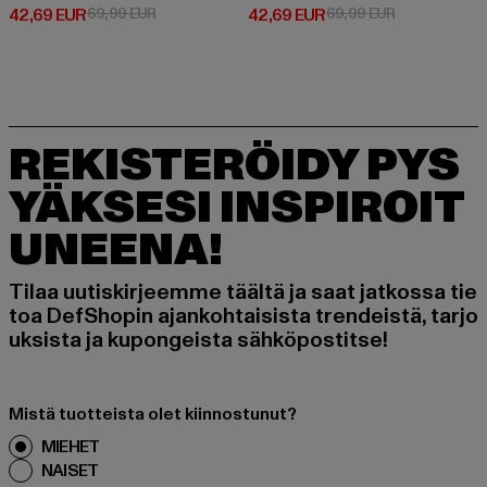
Ajankohtainen hinta: 42,69 EUR
Kampanjahinta: 69,99 EUR
Ajankohtainen hinta: 42,69 EUR
Kampanjahint
42,69 EUR
69,99 EUR
42,69 EUR
69,99 EUR
REKISTERÖIDY PYS
YÄKSESI INSPIROIT
UNEENA!
Tilaa uutiskirjeemme täältä ja saat jatkossa tie
toa DefShopin ajankohtaisista trendeistä, tarjo
uksista ja kupongeista sähköpostitse!
Mistä tuotteista olet kiinnostunut?
MIEHET
NAISET