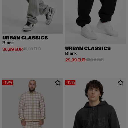
URBAN CLASSICS
Blank
URBAN CLASSICS
Ajankohtainen hinta: 30,99 EUR
Kampanjahinta: 49,99 EUR
30,99 EUR
49,99 EUR
Blank
Ajankohtainen hinta: 29,99 EUR
Kampanjahinta
29,99 EUR
49,99 EUR
-18%
-13%