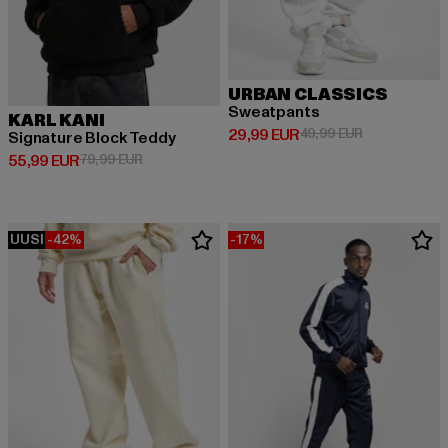
URBAN CLASSICS
Sweatpants
KARL KANI
Ajankohtainen hinta: 29,99 EUR
Kampanjahinta
29,99 EUR
49,99 EUR
Signature Block Teddy
Ajankohtainen hinta: 55,99 EUR
Kampanjahinta: 79,99 EUR
55,99 EUR
79,99 EUR
UUSI
-42%
-17%