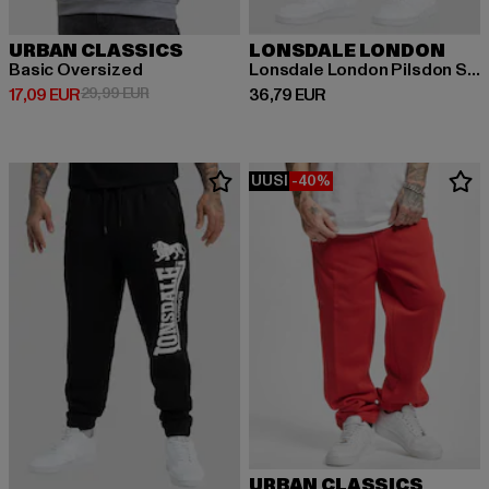
URBAN CLASSICS
LONSDALE LONDON
Basic Oversized
Lonsdale London Pilsdon Sweat Pant
Ajankohtainen hinta: 17,09 EUR
Kampanjahinta: 29,99 EUR
Ajankohtainen hinta: 36,79 EUR
17,09 EUR
29,99 EUR
36,79 EUR
UUSI
-40%
URBAN CLASSICS