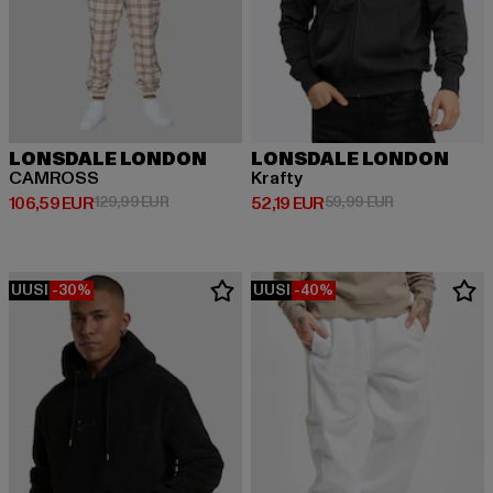
LONSDALE LONDON
LONSDALE LONDON
CAMROSS
Krafty
Ajankohtainen hinta: 106,59 EUR
Kampanjahinta: 129,99 EUR
Ajankohtainen hinta: 52,19 EUR
Kampanjahinta
106,59 EUR
129,99 EUR
52,19 EUR
59,99 EUR
UUSI
-30%
UUSI
-40%