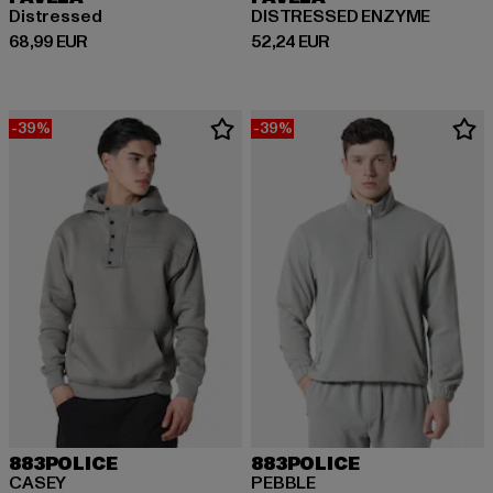
Distressed
DISTRESSED ENZYME
Ajankohtainen hinta: 68,99 EUR
Ajankohtainen hinta: 52,24 EUR
68,99 EUR
52,24 EUR
-39%
-39%
883POLICE
883POLICE
CASEY
PEBBLE