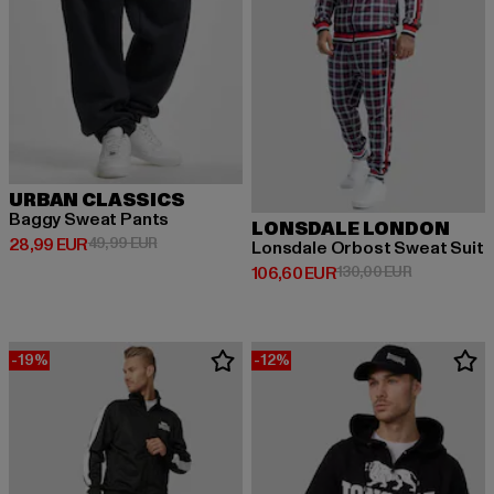
URBAN CLASSICS
Baggy Sweat Pants
LONSDALE LONDON
Ajankohtainen hinta: 28,99 EUR
Kampanjahinta: 49,99 EUR
28,99 EUR
49,99 EUR
Lonsdale Orbost Sweat Suit
Ajankohtainen hinta: 106,60 EUR
Kampanjahin
106,60 EUR
130,00 EUR
-19%
-12%