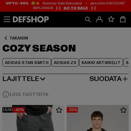
UP TO -65%
😲💥 Summer Sale Reloaded — absolute DISCOUNT
Siirry
Siirry
Siirry
EXPLOSION ❯❯
GO TO SALE
❮❮
Sisältö
Footer
Tuoteruudukko
TAKAISIN
COZY SEASON
ADIDAS STAN SMITH
ADIDAS ZX
KAIKKI ARTIKKELIT
SY
LAJITTELE
SUODATA
SUOSITUIMMAT
1,035 TUOTTEITA
UUSI
-40%
-35%