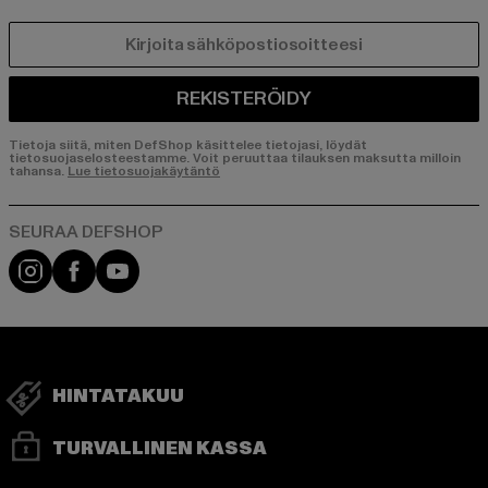
SÄHKÖPOSTI
REKISTERÖIDY
Tietoja siitä, miten DefShop käsittelee tietojasi, löydät
tietosuojaselosteestamme. Voit peruuttaa tilauksen maksutta milloin
tahansa.
Lue tietosuojakäytäntö
Visit our Instagram page:
Visit our Facebook page:
Visit our YouTube channel:
HINTATAKUU
TURVALLINEN KASSA