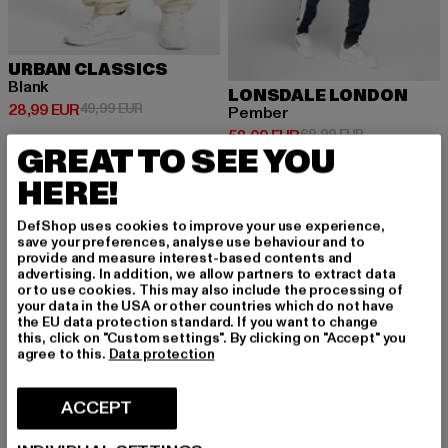
URBAN CLASSICS
Blank
LONSDALE LONDON
Ajankohtainen hinta: 28,99 EUR
Kampanjahinta: 49,99 EUR
28,99 EUR
49,99 EUR
Pember
Ajankohtainen hinta: 58,09 EUR
Kampanjahint
58,09 EUR
69,99 EUR
GREAT TO SEE YOU
HERE!
-49%
-30%
DefShop uses cookies to improve your use experience,
save your preferences, analyse use behaviour and to
provide and measure interest-based contents and
advertising. In addition, we allow partners to extract data
or to use cookies. This may also include the processing of
your data in the USA or other countries which do not have
the EU data protection standard. If you want to change
this, click on "Custom settings". By clicking on "Accept" you
agree to this.
Data protection
ACCEPT