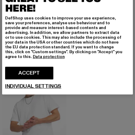
HERE!
DefShop uses cookies to improve your use experience,
save your preferences, analyse use behaviour and to
provide and measure interest-based contents and
advertising. In addition, we allow partners to extract data
URBAN CLASSICS
or to use cookies. This may also include the processing of
Shaped Long
URBAN CLASSICS
your data in the USA or other countries which do not have
Ajankohtainen hinta: 10,94 EUR
Kampanjahinta: 14,99 EUR
10,94 EUR
14,99 EUR
the EU data protection standard. If you want to change
Shaped Long
this, click on "Custom settings". By clicking on "Accept" you
Ajankohtainen hinta: 10,04 EUR
Kampanjahinta:
10,04 EUR
14,99 EUR
agree to this.
Data protection
ACCEPT
UUSI
-10%
INDIVIDUAL SETTINGS