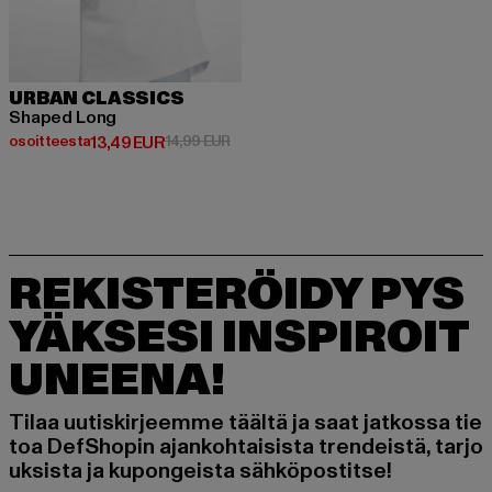
URBAN CLASSICS
Shaped Long
Ajankohtainen hinta: Osoitteesta 13,49 EUR
Kampanjahinta: 14,99 EUR
osoitteesta
13,49 EUR
14,99 EUR
REKISTERÖIDY PYS
YÄKSESI INSPIROIT
UNEENA!
Tilaa uutiskirjeemme täältä ja saat jatkossa tie
toa DefShopin ajankohtaisista trendeistä, tarjo
uksista ja kupongeista sähköpostitse!