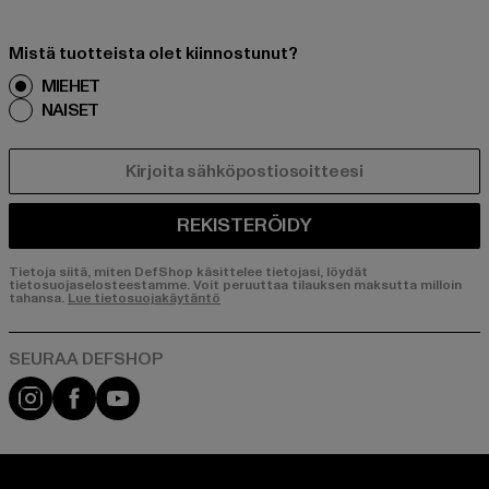
Mistä tuotteista olet kiinnostunut?
MIEHET
NAISET
SÄHKÖPOSTI
REKISTERÖIDY
Tietoja siitä, miten DefShop käsittelee tietojasi, löydät
tietosuojaselosteestamme. Voit peruuttaa tilauksen maksutta milloin
tahansa.
Lue tietosuojakäytäntö
Visit our Instagram page:
Visit our Facebook page:
Visit our YouTube channel: