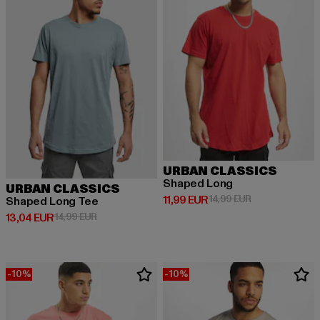
URBAN CLASSICS
Shaped Long
URBAN CLASSICS
Ajankohtainen hinta: 11,99 EUR
Kampanjahinta:
11,99 EUR
14,99 EUR
Shaped Long Tee
Ajankohtainen hinta: 13,04 EUR
Kampanjahinta: 14,99 EUR
13,04 EUR
14,99 EUR
-10%
-10%