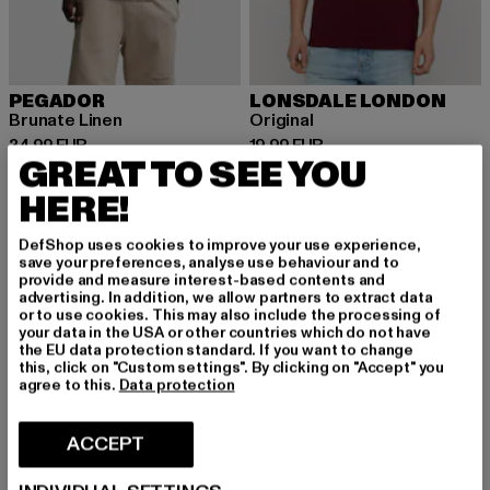
PEGADOR
LONSDALE LONDON
Brunate Linen
Original
Ajankohtainen hinta: 34,99 EUR
Ajankohtainen hinta: 19,99 EUR
34,99 EUR
19,99 EUR
GREAT TO SEE YOU
HERE!
DefShop uses cookies to improve your use experience,
save your preferences, analyse use behaviour and to
provide and measure interest-based contents and
advertising. In addition, we allow partners to extract data
or to use cookies. This may also include the processing of
your data in the USA or other countries which do not have
the EU data protection standard. If you want to change
this, click on "Custom settings". By clicking on "Accept" you
agree to this.
Data protection
ACCEPT