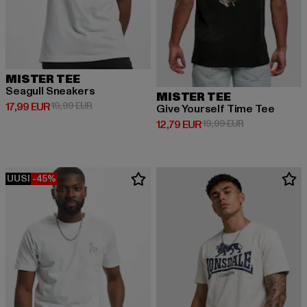
MISTER TEE
Seagull Sneakers
MISTER TEE
Ajankohtainen hinta: 17,99 EUR
Kampanjahinta: 19,99 EUR
17,99 EUR
19,99 EUR
Give Yourself Time Tee
Ajankohtainen hinta: 12,79 EUR
Kampanjahinta:
12,79 EUR
19,99 EUR
UUSI
-45%