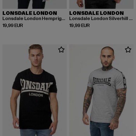
LONSDALE LONDON
LONSDALE LONDON
Lonsdale London Hempriggs T-Shirt
Lonsdale London Silverhill T-Shirt
Ajankohtainen hinta: 19,99 EUR
Ajankohtainen hinta: 19,99 EUR
19,99 EUR
19,99 EUR