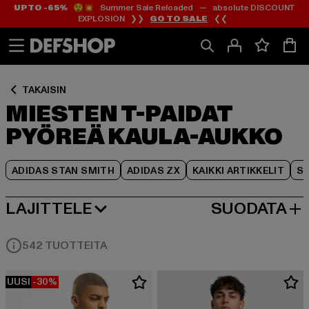
UP TO -65%
😲💥 Summer Sale Reloaded — absolute DISCOUNT
Siirry
Siirry
Siirry
EXPLOSION ❯❯
GO TO SALE
❮❮
Sisältö
Footer
Tuoteruudukko
TAKAISIN
MIESTEN T-PAIDAT
PYÖREÄ KAULA-AUKKO
ADIDAS STAN SMITH
ADIDAS ZX
KAIKKI ARTIKKELIT
SY
LAJITTELE
SUODATA
SUOSITUIMMAT
542 TUOTTEITA
UUSI
-30%