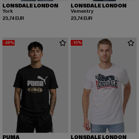
LONSDALE LONDON
LONSDALE LONDON
York
Vementry
Ajankohtainen hinta: 23,74 EUR
Ajankohtainen hinta: 23,74 EUR
23,74 EUR
23,74 EUR
-48%
-10%
PUMA
LONSDALE LONDON