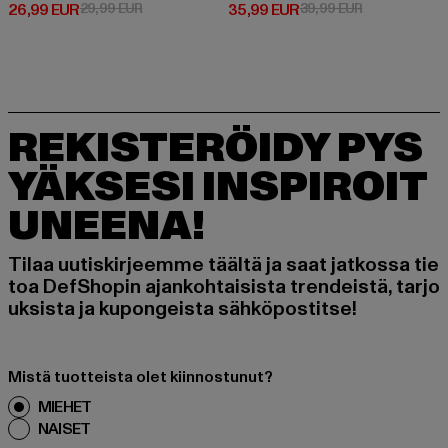
Ajankohtainen hinta: 26,99 EUR
Kampanjahinta: 29,99 EUR
Ajankohtainen hinta: 35,99 EUR
Kampanjahinta
26,99 EUR
29,99 EUR
35,99 EUR
39,99 EUR
REKISTERÖIDY PYS
YÄKSESI INSPIROIT
UNEENA!
Tilaa uutiskirjeemme täältä ja saat jatkossa tie
toa DefShopin ajankohtaisista trendeistä, tarjo
uksista ja kupongeista sähköpostitse!
Mistä tuotteista olet kiinnostunut?
MIEHET
NAISET