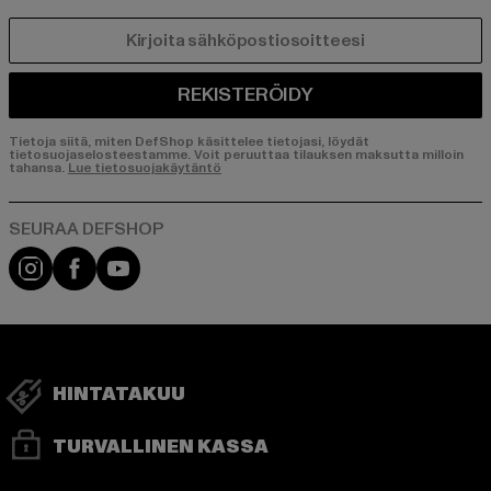
SÄHKÖPOSTI
REKISTERÖIDY
Tietoja siitä, miten DefShop käsittelee tietojasi, löydät
tietosuojaselosteestamme. Voit peruuttaa tilauksen maksutta milloin
tahansa.
Lue tietosuojakäytäntö
Visit our Instagram page:
Visit our Facebook page:
Visit our YouTube channel:
HINTATAKUU
TURVALLINEN KASSA