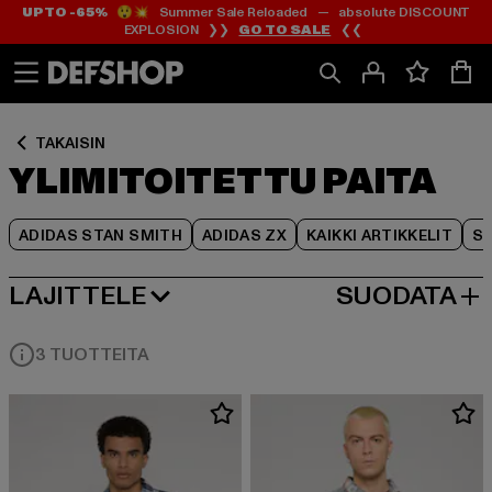
UP TO -65%
😲💥 Summer Sale Reloaded — absolute DISCOUNT
Siirry
Siirry
Siirry
EXPLOSION ❯❯
GO TO SALE
❮❮
Sisältö
Footer
Tuoteruudukko
TAKAISIN
YLIMITOITETTU PAITA
ADIDAS STAN SMITH
ADIDAS ZX
KAIKKI ARTIKKELIT
SY
LAJITTELE
SUODATA
SUOSITUIMMAT
3 TUOTTEITA