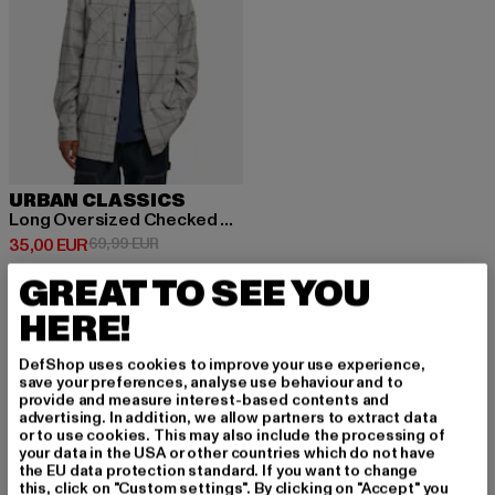
URBAN CLASSICS
Long Oversized Checked Greyish
Ajankohtainen hinta: 35,00 EUR
Kampanjahinta: 69,99 EUR
35,00 EUR
69,99 EUR
GREAT TO SEE YOU
HERE!
DefShop uses cookies to improve your use experience,
REKISTERÖIDY PYS
save your preferences, analyse use behaviour and to
provide and measure interest-based contents and
advertising. In addition, we allow partners to extract data
YÄKSESI INSPIROIT
or to use cookies. This may also include the processing of
your data in the USA or other countries which do not have
UNEENA!
the EU data protection standard. If you want to change
this, click on "Custom settings". By clicking on "Accept" you