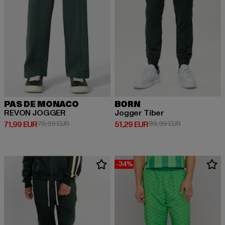
PAS DE MONACO
BORN
REVON JOGGER
Jogger Tiber
Ajankohtainen hinta: 71,99 EUR
Kampanjahinta: 79,99 EUR
Ajankohtainen hinta: 51,29 EUR
Kampanjahinta
71,99 EUR
79,99 EUR
51,29 EUR
89,99 EUR
-34%