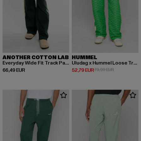
ANOTHER COTTON LAB
HUMMEL
Everyday Wide Fit Track Pant
Uludag x Hummel Loose Trackpants
Ajankohtainen hinta: 66,49 EUR
Ajankohtainen hinta: 52,79 EUR
Kampanjahinta
66,49 EUR
52,79 EUR
79,99 EUR