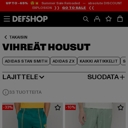
UP TO -65%
😲💥 Summer Sale Reloaded — absolute DISCOUNT
Siirry
Siirry
Siirry
EXPLOSION ❯❯
GO TO SALE
❮❮
Sisältö
Footer
Tuoteruudukko
TAKAISIN
VIHREÄT HOUSUT
ADIDAS STAN SMITH
ADIDAS ZX
KAIKKI ARTIKKELIT
SY
LAJITTELE
SUODATA
SUOSITUIMMAT
33 TUOTTEITA
-33%
-10%