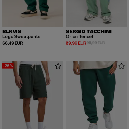
BLKVIS
SERGIO TACCHINI
Logo Sweatpants
Orion Tencel
Ajankohtainen hinta: 66,49 EUR
Ajankohtainen hinta: 89,99 EUR
Kampanjahint
66,49 EUR
89,99 EUR
99,99 EUR
-26%