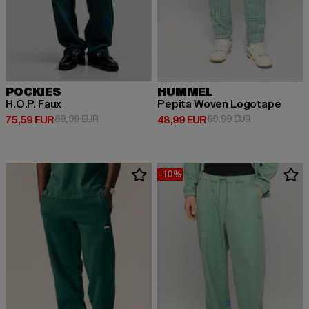
POCKIES
HUMMEL
H.O.P. Faux
Pepita Woven Logotape
Ajankohtainen hinta: 75,59 EUR
Kampanjahinta: 89,99 EUR
Ajankohtainen hinta: 48,99 EUR
Kampanjahint
75,59 EUR
89,99 EUR
48,99 EUR
69,99 EUR
-10%