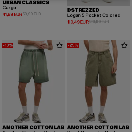
URBAN CLASSICS
Cargo
DSTREZZED
Ajankohtainen hinta: 41,99 EUR
Kampanjahinta: 59,99 EUR
41,99 EUR
59,99 EUR
Logan 5 Pocket Colored
Ajankohtainen hinta: 110,49 EUR
Kampanjahint
110,49 EUR
129,99 EUR
-10%
-29%
ANOTHER COTTON LAB
ANOTHER COTTON LAB