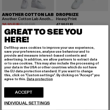
ANOTHER COTTON LAB
DROPSIZE
Another Cotton Lab Another Waffle Short Pants
Heavy Print
Ajankohtainen hinta: 36,93 EUR
Kampanjahinta: 49,90 EUR
Ajankohtainen hinta: 47,99 EUR
36,93 EUR
49,90 EUR
47,99 EUR
GREAT TO SEE YOU
HERE!
UUSI
-30%
-15%
DefShop uses cookies to improve your use experience,
save your preferences, analyse use behaviour and to
provide and measure interest-based contents and
advertising. In addition, we allow partners to extract data
or to use cookies. This may also include the processing of
your data in the USA or other countries which do not have
the EU data protection standard. If you want to change
this, click on "Custom settings". By clicking on "Accept" you
agree to this.
Data protection
ACCEPT
INDIVIDUAL SETTINGS