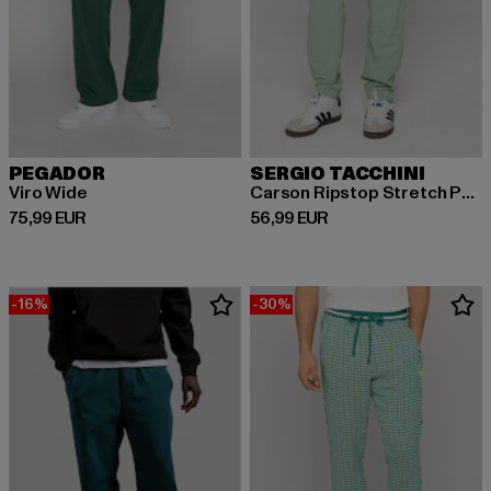
PEGADOR
SERGIO TACCHINI
Viro Wide
Carson Ripstop Stretch Pants
Ajankohtainen hinta: 75,99 EUR
Ajankohtainen hinta: 56,99 EUR
75,99 EUR
56,99 EUR
-16%
-30%