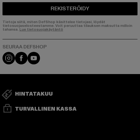
REKISTERÖIDY
Tietoja siitä, miten DefShop käsittelee tietojasi, löydät
tietosuojaselosteestamme. Voit peruuttaa tilauksen maksutta milloin
tahansa.
Lue tietosuojakäytäntö
Visit our Instagram page:
Visit our Facebook page:
Visit our YouTube channel:
HINTATAKUU
TURVALLINEN KASSA