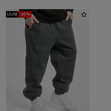
UUSI
-40%