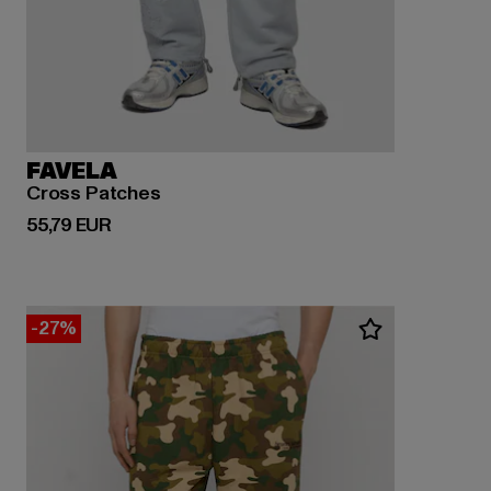
FAVELA
Cross Patches
Ajankohtainen hinta: 55,79 EUR
55,79 EUR
-27%