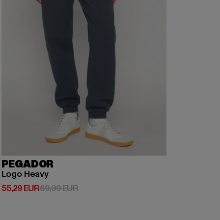
PEGADOR
Logo Heavy
Ajankohtainen hinta: 55,29 EUR
Kampanjahinta: 69,99 EUR
55,29 EUR
69,99 EUR