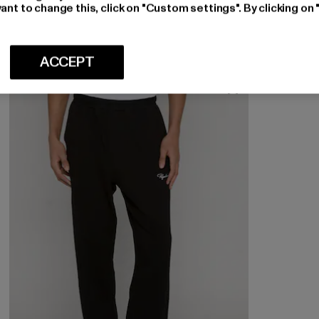
ant to change this, click on "Custom settings". By clicking on 
Ajankohtainen hinta: 40,94 EUR
40,94 EUR
ACCEPT