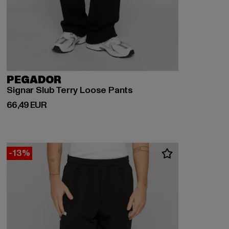
PEGADOR
Signar Slub Terry Loose Pants
Ajankohtainen hinta: 66,49 EUR
66,49 EUR
-13%