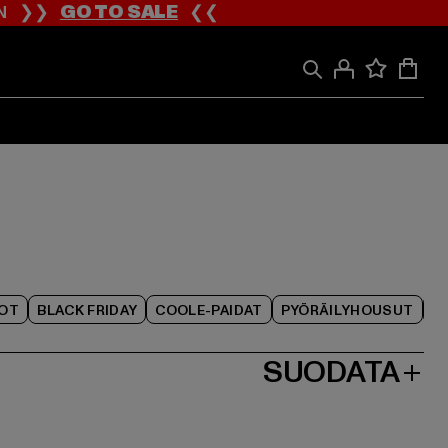
ION ❯❯
GO TO SALE
❮❮
IOT
BLACK FRIDAY
COOLE-PAIDAT
PYÖRÄILYHOUSUT
SUODATA