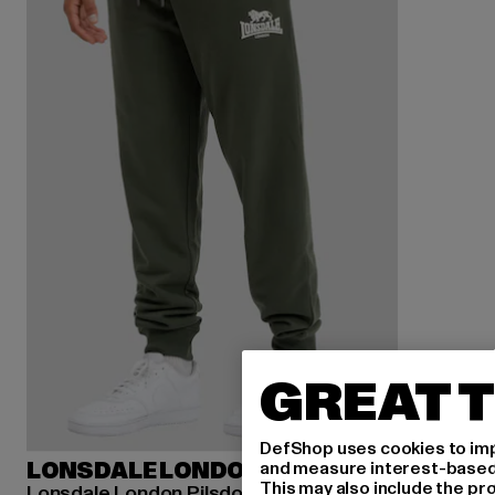
GREAT T
DefShop uses cookies to imp
and measure interest-based c
LONSDALE LONDON
This may also include the pr
Lonsdale London Pilsdon Sweat Pant