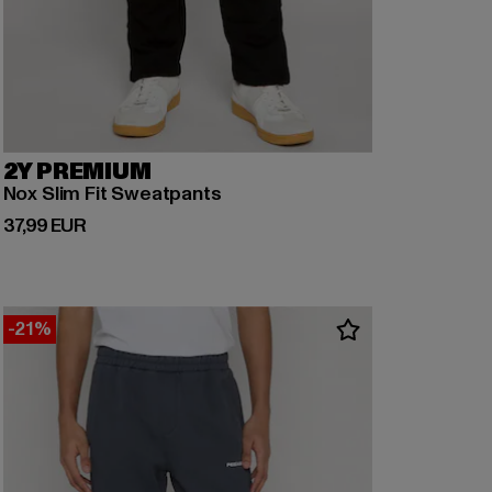
2Y PREMIUM
Nox Slim Fit Sweatpants
Ajankohtainen hinta: 37,99 EUR
37,99 EUR
-21%