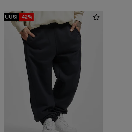
UUSI
-42%