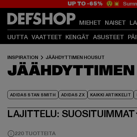
UP TO -65%
😲💥 Summe
MIEHET
NAISET
L
UUTTA
VAATTEET
KENGÄT
ASUSTEET
PÄ
INSPIRATION
JÄÄHDYTTIMEN HOUSUT
JÄÄHDYTTIMEN
ADIDAS STAN SMITH
ADIDAS ZX
KAIKKI ARTIKKELIT
LAJITTELU:
SUOSITUIMMAT
220 TUOTTEITA