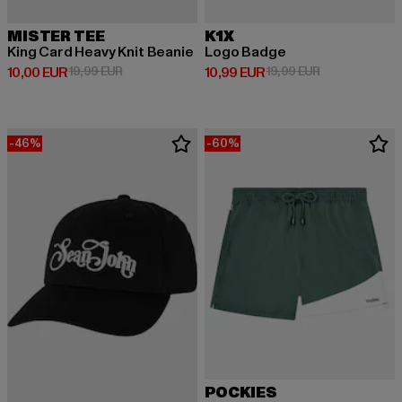
MISTER TEE
K1X
King Card Heavy Knit Beanie
Logo Badge
Ajankohtainen hinta: 10,00 EUR
Kampanjahinta: 19,99 EUR
Ajankohtainen hinta: 10,99 EUR
Kampanjahinta:
10,00 EUR
19,99 EUR
10,99 EUR
19,99 EUR
-46%
-60%
POCKIES