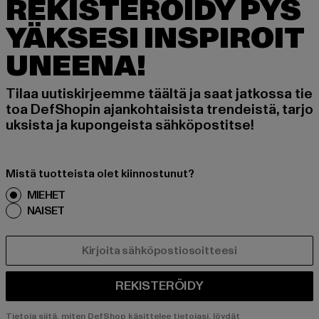
REKISTERÖIDY PYS
YÄKSESI INSPIROIT
UNEENA!
Tilaa uutiskirjeemme täältä ja saat jatkossa tie
toa DefShopin ajankohtaisista trendeistä, tarjo
uksista ja kupongeista sähköpostitse!
Mistä tuotteista olet kiinnostunut?
MIEHET
NAISET
SÄHKÖPOSTI
REKISTERÖIDY
Tietoja siitä, miten DefShop käsittelee tietojasi, löydät