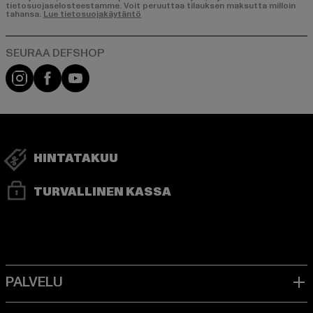
tietosuojaselosteestamme. Voit peruuttaa tilauksen maksutta milloin
tahansa.
Lue tietosuojakäytäntö
Visit our Instagram page:
Visit our Facebook page:
Visit our YouTube channel:
HINTATAKUU
TURVALLINEN KASSA