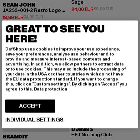
Sage
SEAN JOHN
Ajankohtainen hinta: 24,00 EUR
Kampanjahinta
24,00 EUR
59,99 EUR
JA233-001-2 Retro Logo Cap
Ajankohtainen hinta: 18,89 EUR
Kampanjahinta: 34,99 EUR
18,89 EUR
34,99 EUR
GREAT TO SEE YOU
HERE!
-25%
-13%
DefShop uses cookies to improve your use experience,
save your preferences, analyse use behaviour and to
provide and measure interest-based contents and
advertising. In addition, we allow partners to extract data
or to use cookies. This may also include the processing of
your data in the USA or other countries which do not have
the EU data protection standard. If you want to change
this, click on "Custom settings". By clicking on "Accept" you
agree to this.
Data protection
ACCEPT
INDIVIDUAL SETTINGS
DJINNS
HFT Nothing Club
BRANDIT