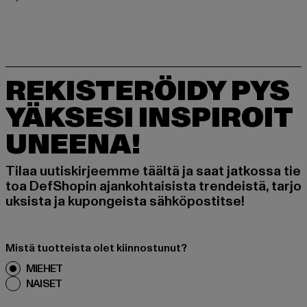
REKISTERÖIDY PYS
YÄKSESI INSPIROIT
UNEENA!
Tilaa uutiskirjeemme täältä ja saat jatkossa tie
toa DefShopin ajankohtaisista trendeistä, tarjo
uksista ja kupongeista sähköpostitse!
Mistä tuotteista olet kiinnostunut?
MIEHET
NAISET