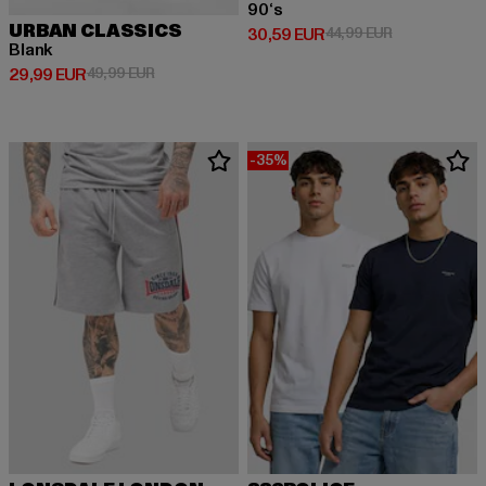
90‘s
URBAN CLASSICS
Ajankohtainen hinta: 30,59 EUR
Kampanjahinta
30,59 EUR
44,99 EUR
Blank
Ajankohtainen hinta: 29,99 EUR
Kampanjahinta: 49,99 EUR
29,99 EUR
49,99 EUR
-35%