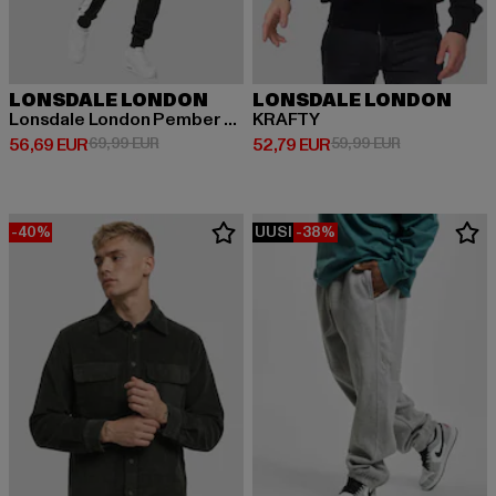
LONSDALE LONDON
LONSDALE LONDON
Lonsdale London Pember Jogginganzüge
KRAFTY
Ajankohtainen hinta: 56,69 EUR
Kampanjahinta: 69,99 EUR
Ajankohtainen hinta: 52,79 EUR
Kampanjahinta
56,69 EUR
69,99 EUR
52,79 EUR
59,99 EUR
-40%
UUSI
-38%