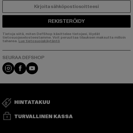
SÄHKÖPOSTI
REKISTERÖIDY
Tietoja siitä, miten DefShop käsittelee tietojasi, löydät
tietosuojaselosteestamme. Voit peruuttaa tilauksen maksutta milloin
tahansa.
Lue tietosuojakäytäntö
Visit our Instagram page:
Visit our Facebook page:
Visit our YouTube channel:
HINTATAKUU
TURVALLINEN KASSA