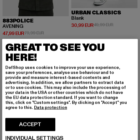
URBAN CLASSICS
Blank
883POLICE
Ajankohtainen hinta: 30,99 EUR
Kampanjahinta
30,99 EUR
49,99 EUR
AVENING
Ajankohtainen hinta: 47,99 EUR
Kampanjahinta: 79,99 EUR
47,99 EUR
79,99 EUR
GREAT TO SEE YOU
HERE!
-32%
DefShop uses cookies to improve your use experience,
save your preferences, analyse use behaviour and to
provide and measure interest-based contents and
advertising. In addition, we allow partners to extract data
or to use cookies. This may also include the processing of
your data in the USA or other countries which do not have
the EU data protection standard. If you want to change
this, click on "Custom settings". By clicking on "Accept" you
agree to this.
Data protection
ACCEPT
INDIVIDUAL SETTINGS