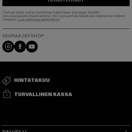
Tietoja siitä, miten DefShop käsittelee tietojasi, löydät
tietosuojaselosteestamme. Voit peruuttaa tilauksen maksutta milloin
tahansa.
Lue tietosuojakäytäntö
Visit our Instagram page:
Visit our Facebook page:
Visit our YouTube channel:
HINTATAKUU
TURVALLINEN KASSA