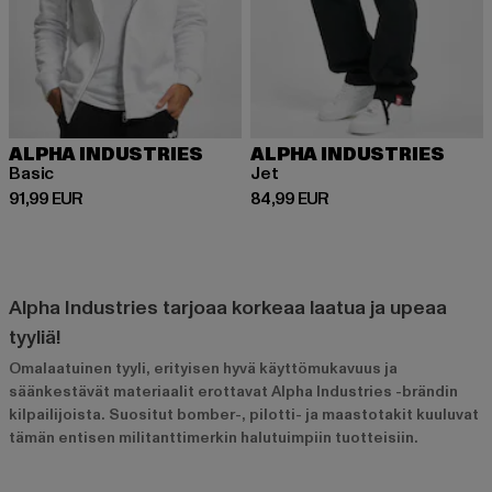
ALPHA INDUSTRIES
ALPHA INDUSTRIES
Basic
Jet
Ajankohtainen hinta: 91,99 EUR
Ajankohtainen hinta: 84,99 EUR
91,99 EUR
84,99 EUR
Alpha Industries tarjoaa korkeaa laatua ja upeaa
tyyliä!
Omalaatuinen tyyli, erityisen hyvä käyttömukavuus ja
säänkestävät materiaalit erottavat Alpha Industries -brändin
kilpailijoista. Suositut bomber-, pilotti- ja maastotakit kuuluvat
tämän entisen militanttimerkin halutuimpiin tuotteisiin.