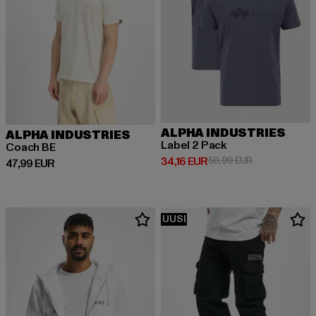
ALPHA INDUSTRIES
ALPHA INDUSTRIES
Label 2 Pack
Coach BE
Ajankohtainen hinta: 34,16 EUR
Kampanjahinta
34,16 EUR
50,99 EUR
Ajankohtainen hinta: 47,99 EUR
47,99 EUR
UUSI