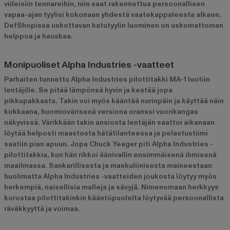
viileisiin tennareihin, niin saat rakennettua persoonallisen
vapaa-ajan tyylisi kokonaan yhdestä vaatekappaleesta alkaen.
DefShopissa uskottavan katutyylin luominen on uskomattoman
helppoa ja hauskaa.
Monipuoliset Alpha Industries -vaatteet
Parhaiten tunnettu Alpha Industries pilottitakki MA-1 luotiin
lentäjille. Se pitää lämpönsä hyvin ja kestää jopa
pikkupakkasta. Takin voi myös kääntää nurinpäin ja käyttää näin
kirkkaana, huomiovärisenä versiona oranssi vuorikangas
näkyvissä. Värikkään takin ansiosta lentäjän saattoi aikanaan
löytää helposti maastosta hätätilanteessa ja pelastustiimi
saatiin pian apuun. Jopa Chuck Yeager piti Alpha Industries -
pilottitakkia, kun hän rikkoi äänivallin ensimmäisenä ihmisenä
maailmassa. Sankarillisesta ja maskuliinisesta maineestaan
huolimatta Alpha Industries -vaatteiden joukosta löytyy myös
herkempiä, naisellisia malleja ja sävyjä. Nimenomaan herkkyys
korostaa pilottitakinkin kääntöpuolelta löytyvää persoonallista
räväkkyyttä ja voimaa.