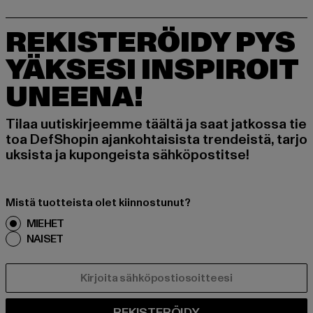
REKISTERÖIDY PYS
YÄKSESI INSPIROIT
UNEENA!
Tilaa uutiskirjeemme täältä ja saat jatkossa tie
toa DefShopin ajankohtaisista trendeistä, tarjo
uksista ja kupongeista sähköpostitse!
Mistä tuotteista olet kiinnostunut?
MIEHET
NAISET
SÄHKÖPOSTI
REKISTERÖIDY