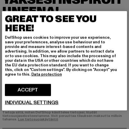
YÄKSESI INSPIROIT
UNEENA!
GREAT TO SEE YOU
Tilaa uutiskirjeemme täältä ja saat jatkossa tie
HERE!
toa DefShopin ajankohtaisista trendeistä, tarjo
uksista ja kupongeista sähköpostitse!
DefShop uses cookies to improve your use experience,
save your preferences, analyse use behaviour and to
provide and measure interest-based contents and
advertising. In addition, we allow partners to extract data
Mistä tuotteista olet kiinnostunut?
or to use cookies. This may also include the processing of
your data in the USA or other countries which do not have
MIEHET
the EU data protection standard. If you want to change
NAISET
this, click on "Custom settings". By clicking on "Accept" you
agree to this.
Data protection
SÄHKÖPOSTI
ACCEPT
REKISTERÖIDY
INDIVIDUAL SETTINGS
Tietoja siitä, miten DefShop käsittelee tietojasi, löydät
tietosuojaselosteestamme. Voit peruuttaa tilauksen maksutta milloin
tahansa.
Lue tietosuojakäytäntö