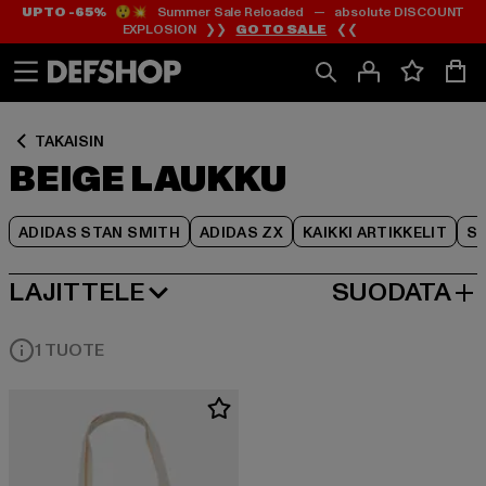
UP TO -65%
😲💥 Summer Sale Reloaded — absolute DISCOUNT
Siirry
Siirry
Siirry
EXPLOSION ❯❯
GO TO SALE
❮❮
Sisältö
Footer
Tuoteruudukko
TAKAISIN
BEIGE LAUKKU
ADIDAS STAN SMITH
ADIDAS ZX
KAIKKI ARTIKKELIT
SY
LAJITTELE
SUODATA
SUOSITUIMMAT
1 TUOTE