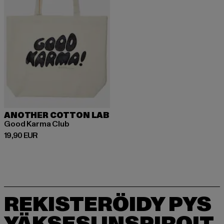
ANOTHER COTTON LAB
Good Karma Club
Ajankohtainen hinta: 19,90 EUR
19,90 EUR
REKISTERÖIDY PYS