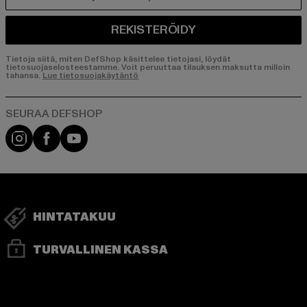
SÄHKÖPOSTI
REKISTERÖIDY
Tietoja siitä, miten DefShop käsittelee tietojasi, löydät
tietosuojaselosteestamme. Voit peruuttaa tilauksen maksutta milloin
tahansa.
Lue tietosuojakäytäntö
Visit our Instagram page:
Visit our Facebook page:
Visit our YouTube channel:
HINTATAKUU
TURVALLINEN KASSA