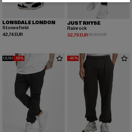
LONSDALE LONDON
JUST RHYSE
Stonesfield
Rainrock
Ajankohtainen hinta: 42,74 EUR
42,74 EUR
Ajankohtainen hinta: 32,79 EUR
Kampanjahinta
32,79 EUR
39,99 EUR
UUSI
-18%
-46%