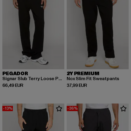
PEGADOR
2Y PREMIUM
Signar Slub Terry Loose Pants
Nox Slim Fit Sweatpants
Ajankohtainen hinta: 66,49 EUR
Ajankohtainen hinta: 37,99 EUR
66,49 EUR
37,99 EUR
-13%
-36%