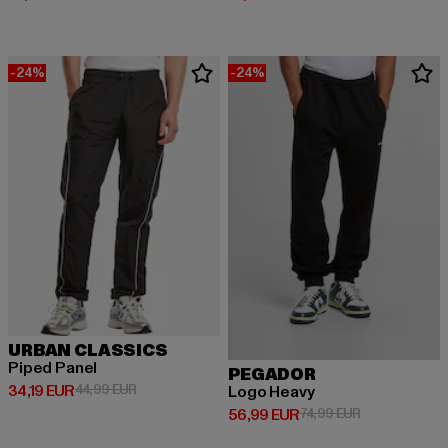
-24%
-24%
URBAN CLASSICS
Piped Panel
PEGADOR
Ajankohtainen hinta: 34,19 EUR
Kampanjahinta: 44,99 EUR
34,19 EUR
44,99 EUR
Logo Heavy
Ajankohtainen hinta: 56,99 EUR
Kampanjahinta
56,99 EUR
74,99 EUR