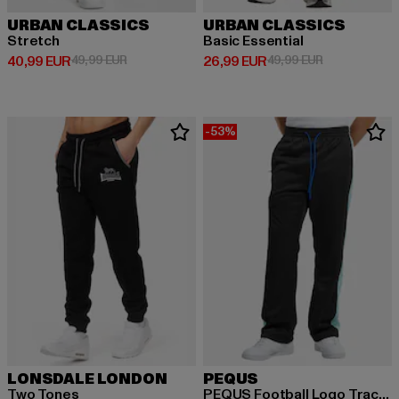
URBAN CLASSICS
URBAN CLASSICS
Stretch
Basic Essential
Ajankohtainen hinta: 40,99 EUR
Kampanjahinta: 49,99 EUR
Ajankohtainen hinta: 26,99 EUR
Kampanjahinta
40,99 EUR
49,99 EUR
26,99 EUR
49,99 EUR
-53%
LONSDALE LONDON
PEQUS
Two Tones
PEQUS Football Logo Track Pant