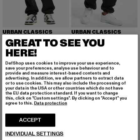
URBAN CLASSICS
URBAN CLASSICS
Basic Loose
Cargo
GREAT TO SEE YOU
Ajankohtainen hinta: 25,99 EUR
Kampanjahinta: 39,99 EUR
Ajankohtainen hinta: 37,99 EUR
25,99 EUR
39,99 EUR
37,99 EUR
HERE!
DefShop uses cookies to improve your use experience,
save your preferences, analyse use behaviour and to
-18%
provide and measure interest-based contents and
advertising. In addition, we allow partners to extract data
or to use cookies. This may also include the processing of
your data in the USA or other countries which do not have
the EU data protection standard. If you want to change
this, click on "Custom settings". By clicking on "Accept" you
agree to this.
Data protection
ACCEPT
INDIVIDUAL SETTINGS