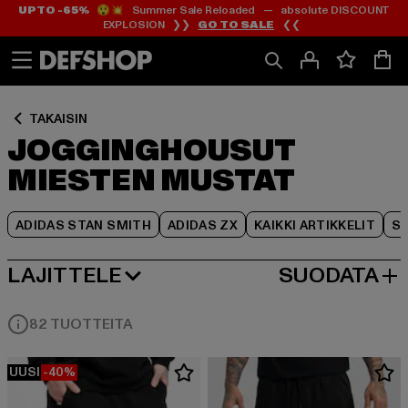
UP TO -65%
😲💥 Summer Sale Reloaded — absolute DISCOUNT
Siirry
Siirry
Siirry
EXPLOSION ❯❯
GO TO SALE
❮❮
Sisältö
Footer
Tuoteruudukko
TAKAISIN
JOGGINGHOUSUT
MIESTEN MUSTAT
ADIDAS STAN SMITH
ADIDAS ZX
KAIKKI ARTIKKELIT
SY
LAJITTELE
SUODATA
SUOSITUIMMAT
82 TUOTTEITA
UUSI
-40%