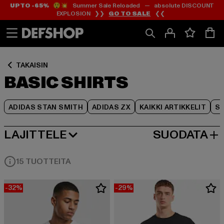
UP TO -65%
😲💥 Summer Sale Reloaded — absolute DISCOUNT
Siirry
Siirry
Siirry
EXPLOSION ❯❯
GO TO SALE
❮❮
Sisältö
Footer
Tuoteruudukko
TAKAISIN
BASIC SHIRTS
ADIDAS STAN SMITH
ADIDAS ZX
KAIKKI ARTIKKELIT
SY
LAJITTELE
SUODATA
SUOSITUIMMAT
15 TUOTTEITA
-32%
-29%