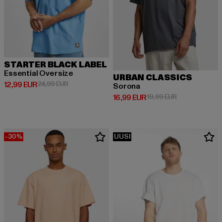
STARTER BLACK LABEL
Essential Oversize
URBAN CLASSICS
Ajankohtainen hinta: 12,99 EUR
Kampanjahinta: 24,99 EUR
12,99 EUR
24,99 EUR
Sorona
Ajankohtainen hinta: 16,99 EUR
Kampanjahinta:
16,99 EUR
19,99 EUR
-30%
UUSI