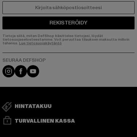
SÄHKÖPOSTI
REKISTERÖIDY
Tietoja siitä, miten DefShop käsittelee tietojasi, löydät
tietosuojaselosteestamme. Voit peruuttaa tilauksen maksutta milloin
tahansa.
Lue tietosuojakäytäntö
Visit our Instagram page:
Visit our Facebook page:
Visit our YouTube channel:
HINTATAKUU
TURVALLINEN KASSA