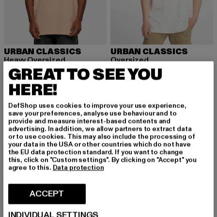
URBAN CLASSICS
URBAN CLASSICS
Heavy Oversized
Oversized
GREAT TO SEE YOU
Ajankohtainen hinta: 15,99 EUR
Kampanjahinta: 22,99 EUR
Ajankohtainen hinta: 18,99 EUR
15,99 EUR
22,99 EUR
18,99 EUR
HERE!
DefShop uses cookies to improve your use experience,
-40%
-15%
save your preferences, analyse use behaviour and to
provide and measure interest-based contents and
advertising. In addition, we allow partners to extract data
or to use cookies. This may also include the processing of
your data in the USA or other countries which do not have
the EU data protection standard. If you want to change
this, click on "Custom settings". By clicking on "Accept" you
agree to this.
Data protection
ACCEPT
INDIVIDUAL SETTINGS