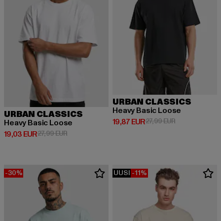
URBAN CLASSICS
Heavy Basic Loose
URBAN CLASSICS
Ajankohtainen hinta: 19,87 EUR
Kampanjahinta:
19,87 EUR
27,99 EUR
Heavy Basic Loose
Ajankohtainen hinta: 19,03 EUR
Kampanjahinta: 27,99 EUR
19,03 EUR
27,99 EUR
-30%
UUSI
-11%