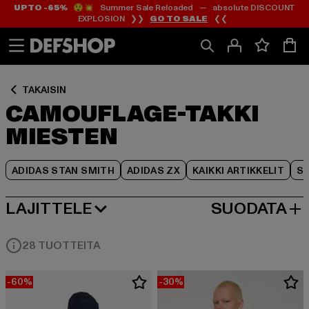
UP TO -65%
😲💥 Summer Sale Reloaded — absolute DISCOUNT
Siirry
Siirry
Siirry
EXPLOSION ❯❯
GO TO SALE
❮❮
Sisältö
Footer
Tuoteruudukko
TAKAISIN
CAMOUFLAGE-TAKKI
MIESTEN
ADIDAS STAN SMITH
ADIDAS ZX
KAIKKI ARTIKKELIT
SY
LAJITTELE
SUODATA
SUOSITUIMMAT
28 TUOTTEITA
-60%
-30%