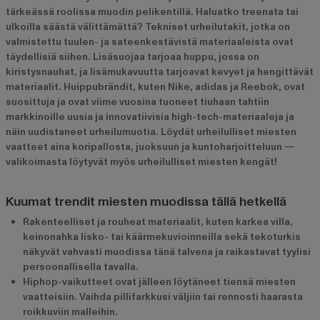
tärkeässä roolissa muodin pelikentillä. Haluatko treenata tai
ulkoilla säästä välittämättä? Tekniset urheilutakit, jotka on
valmistettu tuulen- ja sateenkestävistä materiaaleista ovat
täydellisiä siihen. Lisäsuojaa tarjoaa huppu, jossa on
kiristysnauhat, ja lisämukavuutta tarjoavat kevyet ja hengittävät
materiaalit. Huippubrändit, kuten Nike, adidas ja Reebok, ovat
suosittuja ja ovat viime vuosina tuoneet tiuhaan tahtiin
markkinoille uusia ja innovatiivisia high-tech-materiaaleja ja
näin uudistaneet urheilumuotia. Löydät urheilulliset miesten
vaatteet aina koripallosta, juoksuun ja kuntoharjoitteluun ―
valikoimasta löytyvät myös urheilulliset miesten kengät!
Kuumat trendit miesten muodissa tällä hetkellä
Rakenteelliset ja rouheat materiaalit, kuten karkea villa,
keinonahka lisko- tai käärmekuvioinneilla sekä tekoturkis
näkyvät vahvasti muodissa tänä talvena ja raikastavat tyylisi
persoonallisella tavalla.
Hiphop-vaikutteet ovat jälleen löytäneet tiensä miesten
vaatteisiin. Vaihda pillifarkkusi väljiin tai rennosti haarasta
roikkuviin malleihin.