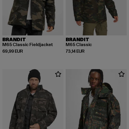
BRANDIT
BRANDIT
M65 Classic Fieldjacket
M65 Classic
Ajankohtainen hinta: 69,99 EUR
Ajankohtainen hinta: 73,14 EUR
69,99 EUR
73,14 EUR