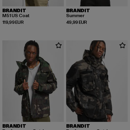
BRANDIT
BRANDIT
M51 US Coat
Summer
Ajankohtainen hinta: 119,99 EUR
Ajankohtainen hinta: 49,99 EUR
119,99 EUR
49,99 EUR
BRANDIT
BRANDIT