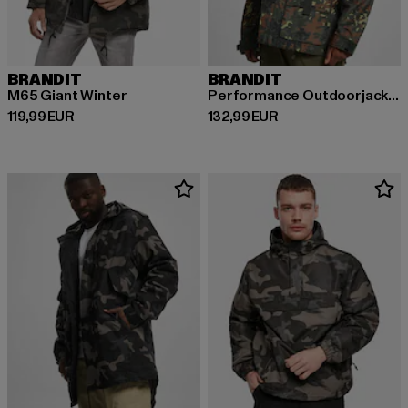
BRANDIT
BRANDIT
M65 Giant Winter
Performance Outdoorjacket
Ajankohtainen hinta: 119,99 EUR
Ajankohtainen hinta: 132,99 EUR
119,99 EUR
132,99 EUR