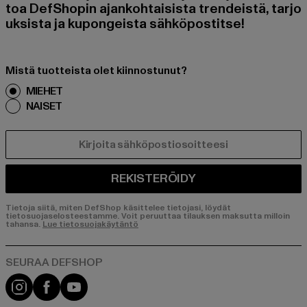
toa DefShopin ajankohtaisista trendeistä, tarjo
uksista ja kupongeista sähköpostitse!
Mistä tuotteista olet kiinnostunut?
MIEHET
NAISET
SÄHKÖPOSTI
REKISTERÖIDY
Tietoja siitä, miten DefShop käsittelee tietojasi, löydät
tietosuojaselosteestamme. Voit peruuttaa tilauksen maksutta milloin
tahansa.
Lue tietosuojakäytäntö
Visit our Instagram page:
Visit our Facebook page:
Visit our YouTube channel: