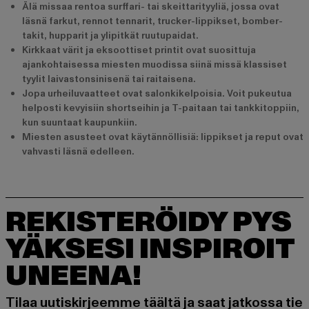
Älä missaa rentoa surffari- tai skeittarityyliä, jossa ovat
läsnä farkut, rennot tennarit, trucker-lippikset, bomber-
takit, hupparit ja ylipitkät ruutupaidat.
Kirkkaat värit ja eksoottiset printit ovat suosittuja
ajankohtaisessa miesten muodissa siinä missä klassiset
tyylit laivastonsinisenä tai raitaisena.
Jopa urheiluvaatteet ovat salonkikelpoisia. Voit pukeutua
helposti kevyisiin shortseihin ja T-paitaan tai tankkitoppiin,
kun suuntaat kaupunkiin.
Miesten asusteet ovat käytännöllisiä: lippikset ja reput ovat
vahvasti läsnä edelleen.
REKISTERÖIDY PYS
YÄKSESI INSPIROIT
UNEENA!
Tilaa uutiskirjeemme täältä ja saat jatkossa tie