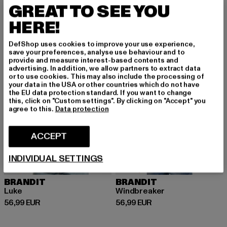
Ajankohtainen hinta: 99,99 EUR
99,99 EUR
GREAT TO SEE YOU
HERE!
DefShop uses cookies to improve your use experience,
save your preferences, analyse use behaviour and to
provide and measure interest-based contents and
advertising. In addition, we allow partners to extract data
or to use cookies. This may also include the processing of
your data in the USA or other countries which do not have
the EU data protection standard. If you want to change
this, click on "Custom settings". By clicking on "Accept" you
agree to this.
Data protection
ACCEPT
INDIVIDUAL SETTINGS
BRANDIT
BRANDIT
Luke
Windbreaker
Ajankohtainen hinta: 56,99 EUR
Ajankohtainen hinta: 56,99 EUR
56,99 EUR
56,99 EUR