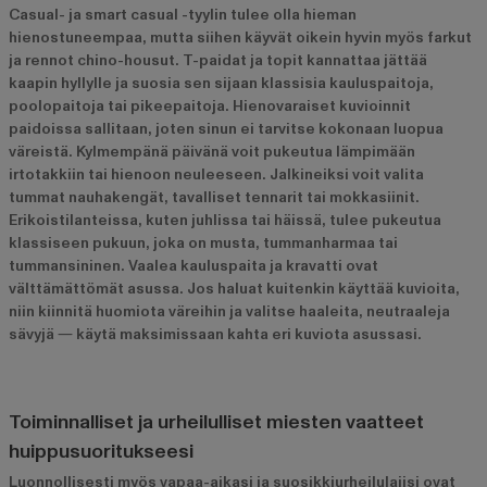
Casual- ja smart casual -tyylin tulee olla hieman
hienostuneempaa, mutta siihen käyvät oikein hyvin myös farkut
ja rennot chino-housut. T-paidat ja topit kannattaa jättää
kaapin hyllylle ja suosia sen sijaan klassisia kauluspaitoja,
poolopaitoja tai pikeepaitoja. Hienovaraiset kuvioinnit
paidoissa sallitaan, joten sinun ei tarvitse kokonaan luopua
väreistä. Kylmempänä päivänä voit pukeutua lämpimään
irtotakkiin tai hienoon neuleeseen. Jalkineiksi voit valita
tummat nauhakengät, tavalliset tennarit tai mokkasiinit.
Erikoistilanteissa, kuten juhlissa tai häissä, tulee pukeutua
klassiseen pukuun, joka on musta, tummanharmaa tai
tummansininen. Vaalea kauluspaita ja kravatti ovat
välttämättömät asussa. Jos haluat kuitenkin käyttää kuvioita,
niin kiinnitä huomiota väreihin ja valitse haaleita, neutraaleja
sävyjä ― käytä maksimissaan kahta eri kuviota asussasi.
Toiminnalliset ja urheilulliset miesten vaatteet
huippusuoritukseesi
Luonnollisesti myös vapaa-aikasi ja suosikkiurheilulajisi ovat