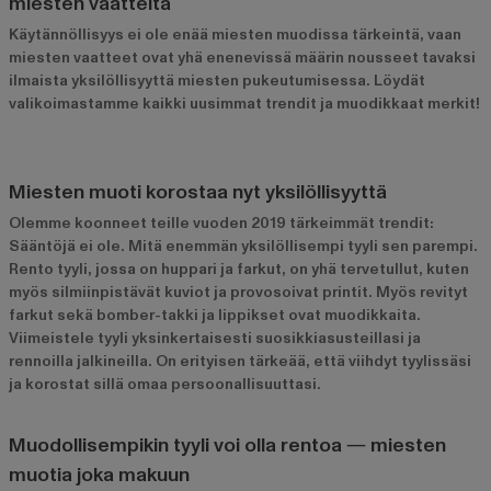
miesten vaatteita
Käytännöllisyys ei ole enää miesten muodissa tärkeintä, vaan
miesten vaatteet ovat yhä enenevissä määrin nousseet tavaksi
ilmaista yksilöllisyyttä miesten pukeutumisessa. Löydät
valikoimastamme kaikki uusimmat trendit ja muodikkaat merkit!
Miesten muoti korostaa nyt yksilöllisyyttä
Olemme koonneet teille vuoden 2019 tärkeimmät trendit:
Sääntöjä ei ole. Mitä enemmän yksilöllisempi tyyli sen parempi.
Rento tyyli, jossa on huppari ja farkut, on yhä tervetullut, kuten
myös silmiinpistävät kuviot ja provosoivat printit. Myös revityt
farkut sekä bomber-takki ja lippikset ovat muodikkaita.
Viimeistele tyyli yksinkertaisesti suosikkiasusteillasi ja
rennoilla jalkineilla. On erityisen tärkeää, että viihdyt tyylissäsi
ja korostat sillä omaa persoonallisuuttasi.
Muodollisempikin tyyli voi olla rentoa ― miesten
muotia joka makuun