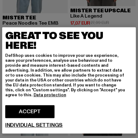
MISTER TEE UPSCALE
Like A Legend
MISTER TEE
Ajankohtainen hinta: 17,07 EUR
Kampanjahinta:
17,07 EUR
27,99 EUR
Peace Noodles Tee EMB
Ajankohtainen hinta: 19,99 EUR
Kampanjahinta: 24,99 EUR
19,99 EUR
24,99 EUR
GREAT TO SEE YOU
HERE!
-20%
UUSI
-57%
DefShop uses cookies to improve your use experience,
save your preferences, analyse use behaviour and to
provide and measure interest-based contents and
advertising. In addition, we allow partners to extract data
or to use cookies. This may also include the processing of
your data in the USA or other countries which do not have
the EU data protection standard. If you want to change
this, click on "Custom settings". By clicking on "Accept" you
agree to this.
Data protection
ACCEPT
INDIVIDUAL SETTINGS