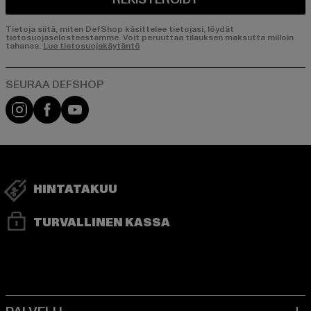
Tietoja siitä, miten DefShop käsittelee tietojasi, löydät
tietosuojaselosteestamme. Voit peruuttaa tilauksen maksutta milloin
tahansa.
Lue tietosuojakäytäntö
Visit our Instagram page:
Visit our Facebook page:
Visit our YouTube channel:
HINTATAKUU
TURVALLINEN KASSA