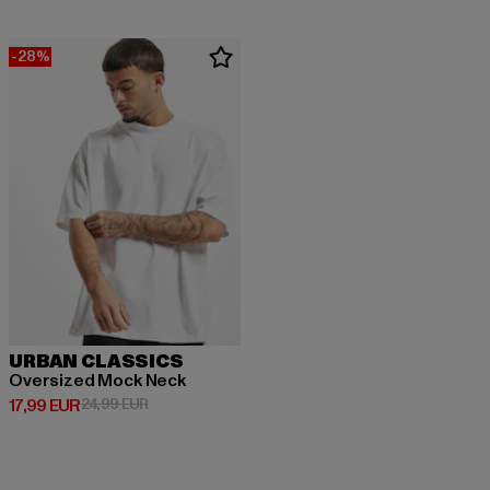
-28%
URBAN CLASSICS
Oversized Mock Neck
Ajankohtainen hinta: 17,99 EUR
Kampanjahinta: 24,99 EUR
17,99 EUR
24,99 EUR