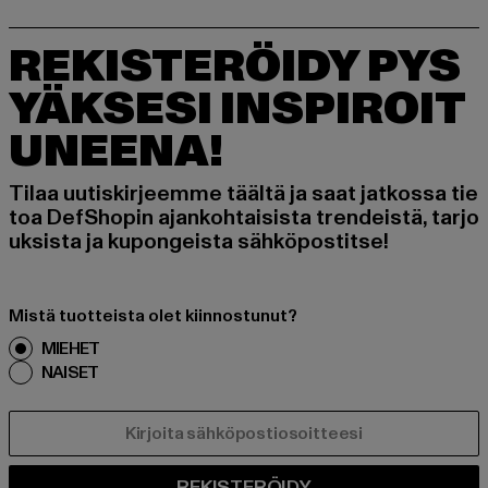
REKISTERÖIDY PYS
YÄKSESI INSPIROIT
UNEENA!
Tilaa uutiskirjeemme täältä ja saat jatkossa tie
toa DefShopin ajankohtaisista trendeistä, tarjo
uksista ja kupongeista sähköpostitse!
Mistä tuotteista olet kiinnostunut?
MIEHET
NAISET
SÄHKÖPOSTI
REKISTERÖIDY