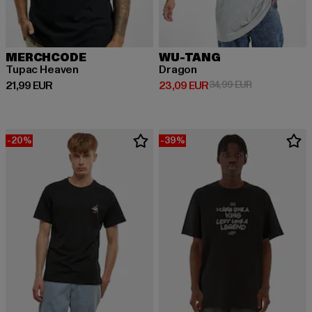
MERCHCODE
WU-TANG
Tupac Heaven
Dragon
Ajankohtainen hinta: 21,99 EUR
Ajankohtainen hinta: 23,09 EUR
Kampanjahinta
21,99 EUR
23,09 EUR
34,99 EUR
-20%
-39%