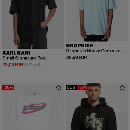
DROPSIZE
Dropsize Heavy Oversize Backprint T-Shirt
KARL KANI
Ajankohtainen hinta: 29,99 EUR
29,99 EUR
Small Signature Tee
Ajankohtainen hinta: 23,09 EUR
Kampanjahinta: 29,99 EUR
23,09 EUR
29,99 EUR
-28%
UUSI
-57%