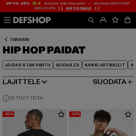
UP TO -65%
😲💥 Summer Sale Reloaded — absolute DISCOUNT
Siirry
Siirry
Siirry
EXPLOSION ❯❯
GO TO SALE
❮❮
Sisältö
Footer
Tuoteruudukko
TAKAISIN
HIP HOP PAIDAT
ADIDAS STAN SMITH
ADIDAS ZX
KAIKKI ARTIKKELIT
SY
LAJITTELE
SUODATA
SUOSITUIMMAT
19 TUOTTEITA
-36%
-33%