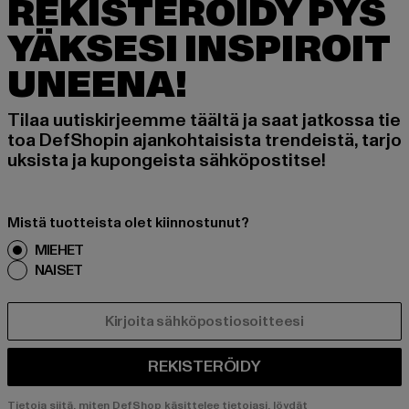
REKISTERÖIDY PYS
YÄKSESI INSPIROIT
UNEENA!
Tilaa uutiskirjeemme täältä ja saat jatkossa tie
toa DefShopin ajankohtaisista trendeistä, tarjo
uksista ja kupongeista sähköpostitse!
Mistä tuotteista olet kiinnostunut?
MIEHET
NAISET
SÄHKÖPOSTI
REKISTERÖIDY
Tietoja siitä, miten DefShop käsittelee tietojasi, löydät