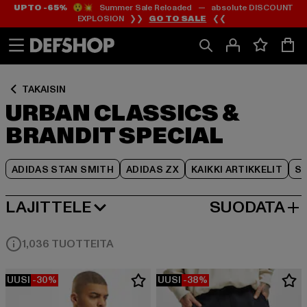
UP TO -65%
😲💥 Summer Sale Reloaded — absolute DISCOUNT
Siirry
Siirry
Siirry
EXPLOSION ❯❯
GO TO SALE
❮❮
Sisältö
Footer
Tuoteruudukko
TAKAISIN
URBAN CLASSICS &
BRANDIT SPECIAL
ADIDAS STAN SMITH
ADIDAS ZX
KAIKKI ARTIKKELIT
SY
LAJITTELE
SUODATA
SUOSITUIMMAT
1,036 TUOTTEITA
UUSI
-30%
UUSI
-38%