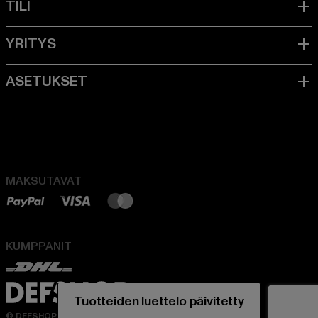
MAKSUTAVAT
KUMPPANIT
Tuotteiden luettelo päivitetty
© DEFSHOP 2026. Kaikki oikeudet pidätetään