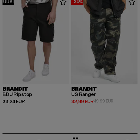
UUSI
-34%
BRANDIT
BRANDIT
BDU Ripstop
US Ranger
Ajankohtainen hinta: 33,24 EUR
Ajankohtainen hinta: 32,99 EUR
Kampanjahinta
33,24 EUR
32,99 EUR
49,99 EUR