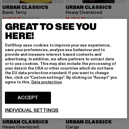
URBAN CLASSICS
URBAN CLASSICS
Basic Terry
Heavy Oversized
Ajankohtainen hinta: 17,09 EUR
Kampanjahinta: 29,99 EUR
Ajankohtainen hinta: 15,99 EUR
Kampanjahinta
17,09 EUR
29,99 EUR
15,99 EUR
22,99 EUR
GREAT TO SEE YOU
HERE!
UUSI
-30%
UUSI
-25%
DefShop uses cookies to improve your use experience,
save your preferences, analyse use behaviour and to
provide and measure interest-based contents and
advertising. In addition, we allow partners to extract data
or to use cookies. This may also include the processing of
your data in the USA or other countries which do not have
the EU data protection standard. If you want to change
this, click on "Custom settings". By clicking on "Accept" you
agree to this.
Data protection
ACCEPT
INDIVIDUAL SETTINGS
URBAN CLASSICS
URBAN CLASSICS
Heavy Oversized
Cargo