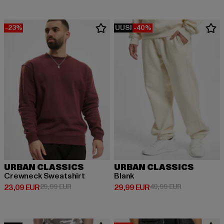
-23%
UUSI
-40%
URBAN CLASSICS
URBAN CLASSICS
Crewneck Sweatshirt
Blank
Ajankohtainen hinta: 23,09 EUR
Kampanjahinta: 29,99 EUR
Ajankohtainen hinta: 29,99 EUR
Kampanjahinta
23,09 EUR
29,99 EUR
29,99 EUR
49,99 EUR