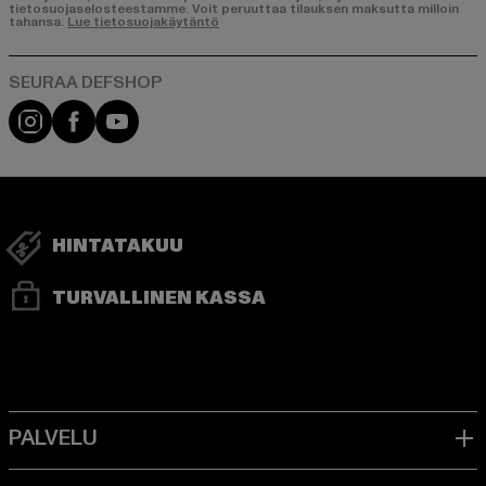
tietosuojaselosteestamme. Voit peruuttaa tilauksen maksutta milloin
tahansa.
Lue tietosuojakäytäntö
Visit our Instagram page:
Visit our Facebook page:
Visit our YouTube channel:
HINTATAKUU
TURVALLINEN KASSA