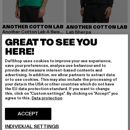
ANOTHER COTTON LAB
ANOTHER COTTON LAB
Another Cotton Lab A Sweater Vest
Lab Sherpa
Ajankohtainen hinta: 46,13 EUR
Kampanjahinta: 69,90 EUR
46,13 EUR
69,90 EUR
Ajankohtainen hinta: 32,00 EUR
Kampanjahinta
32,00 EUR
79,99 EUR
GREAT TO SEE YOU
HERE!
DefShop uses cookies to improve your use experience,
-14%
-60%
save your preferences, analyse use behaviour and to
provide and measure interest-based contents and
advertising. In addition, we allow partners to extract data
or to use cookies. This may also include the processing of
your data in the USA or other countries which do not have
the EU data protection standard. If you want to change
this, click on "Custom settings". By clicking on "Accept" you
agree to this.
Data protection
ACCEPT
INDIVIDUAL SETTINGS