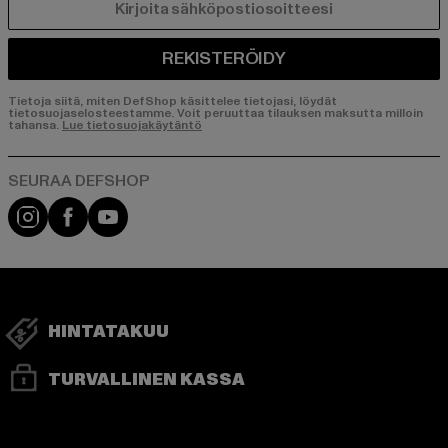
SÄHKÖPOSTI
REKISTERÖIDY
Tietoja siitä, miten DefShop käsittelee tietojasi, löydät
tietosuojaselosteestamme. Voit peruuttaa tilauksen maksutta milloin
tahansa.
Lue tietosuojakäytäntö
Visit our Instagram page:
Visit our Facebook page:
Visit our YouTube channel:
HINTATAKUU
TURVALLINEN KASSA