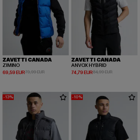
ZAVETTI CANADA
ZAVETTI CANADA
ZIMINO
ANVOX HYBRID
Ajankohtainen hinta: 69,59 EUR
Kampanjahinta: 79,99 EUR
Ajankohtainen hinta: 74,79 EUR
Kampanjahinta
69,59 EUR
79,99 EUR
74,79 EUR
84,99 EUR
-13%
-10%