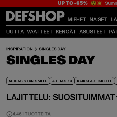
UP TO -65%
😲💥 Summe
MIEHET
NAISET
L
UUTTA
VAATTEET
KENGÄT
ASUSTEET
PÄ
INSPIRATION
SINGLES DAY
SINGLES DAY
ADIDAS STAN SMITH
ADIDAS ZX
KAIKKI ARTIKKELIT
LAJITTELU:
SUOSITUIMMAT
4,461 TUOTTEITA