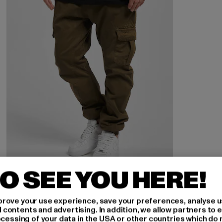
O SEE YOU HERE!
URBAN CLASSICS
Cargo
rove your use experience, save your preferences, analyse u
Ajankohtainen hinta: 44,99 EUR
Kampanjahinta: 59,99 EUR
44,99 EUR
59,99 EUR
ontents and advertising. In addition, we allow partners to e
ocessing of your data in the USA or other countries which do 