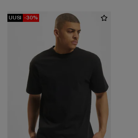
UUSI
-30%