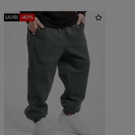
UUSI
-40%