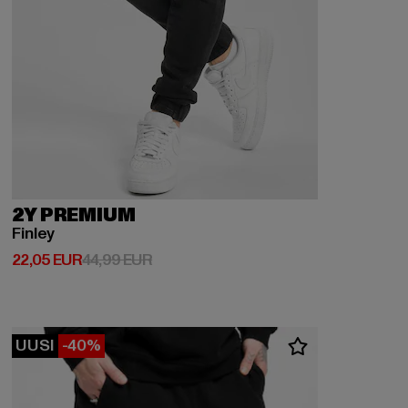
2Y PREMIUM
Finley
Ajankohtainen hinta: 22,05 EUR
Kampanjahinta: 44,99 EUR
22,05 EUR
44,99 EUR
UUSI
-40%