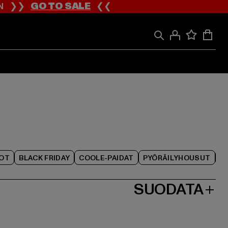
ION ❯❯
GO TO SALE
❮❮
IOT
BLACK FRIDAY
COOLE-PAIDAT
PYÖRÄILYHOUSUT
SUODATA