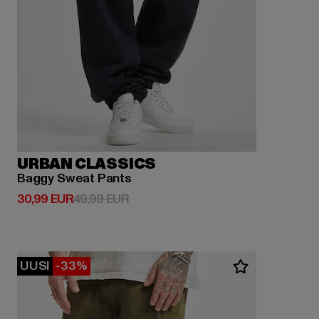
URBAN CLASSICS
Baggy Sweat Pants
Ajankohtainen hinta: 30,99 EUR
Kampanjahinta: 49,99 EUR
30,99 EUR
49,99 EUR
UUSI
-33%