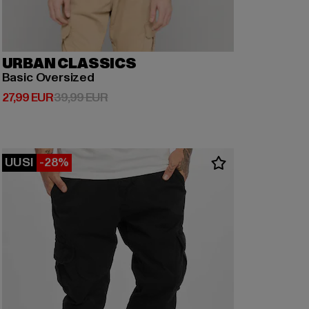
URBAN CLASSICS
Basic Oversized
Ajankohtainen hinta: 27,99 EUR
Kampanjahinta: 39,99 EUR
27,99 EUR
39,99 EUR
UUSI
-28%