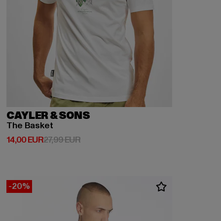
CAYLER & SONS
The Basket
Ajankohtainen hinta: 14,00 EUR
Kampanjahinta: 27,99 EUR
14,00 EUR
27,99 EUR
-20%