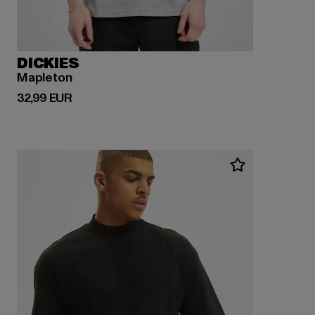
DICKIES
Mapleton
Ajankohtainen hinta: 32,99 EUR
32,99 EUR