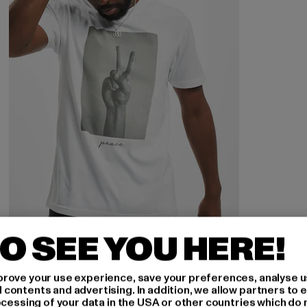
O SEE YOU HERE!
MISTER TEE
Peace Sign
rove your use experience, save your preferences, analyse u
Ajankohtainen hinta: 22,49 EUR
Kampanjahinta: 24,99 EUR
22,49 EUR
24,99 EUR
ontents and advertising. In addition, we allow partners to e
ocessing of your data in the USA or other countries which do 