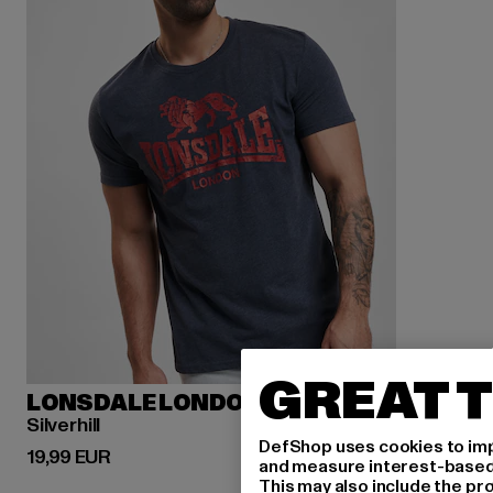
GREAT T
LONSDALE LONDON
Silverhill
DefShop uses cookies to imp
Ajankohtainen hinta: 19,99 EUR
19,99 EUR
and measure interest-based c
This may also include the pr