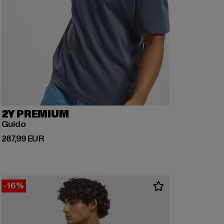
2Y PREMIUM
Guido
Ajankohtainen hinta: 287,99 EUR
287,99 EUR
-16%