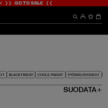
ION ❯❯
GO TO SALE
❮❮
IOT
BLACK FRIDAY
COOLE-PAIDAT
PYÖRÄILYHOUSUT
SUODATA