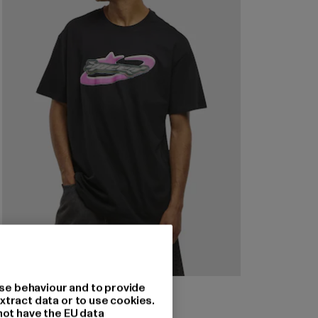
MISTER TEE UPSCALE
se behaviour and to provide
xtract data or to use cookies.
Speed Logo
not have the EU data