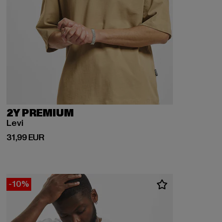
2Y PREMIUM
Levi
Ajankohtainen hinta: 31,99 EUR
31,99 EUR
-10%