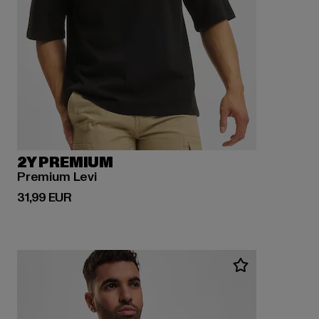
2Y PREMIUM
Premium Levi
Ajankohtainen hinta: 31,99 EUR
31,99 EUR