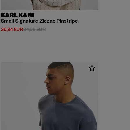
KARL KANI
Small Signature Ziczac Pinstripe
Ajankohtainen hinta: 26,94 EUR
Kampanjahinta: 34,99 EUR
26,94 EUR
34,99 EUR