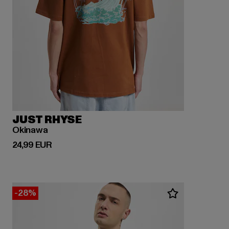
JUST RHYSE
Okinawa
Ajankohtainen hinta: 24,99 EUR
24,99 EUR
-28%