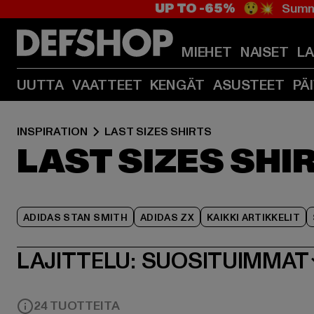
UP TO -65%
😲💥 Summe
MIEHET
NAISET
L
UUTTA
VAATTEET
KENGÄT
ASUSTEET
PÄ
INSPIRATION
LAST SIZES SHIRTS
LAST SIZES SHI
ADIDAS STAN SMITH
ADIDAS ZX
KAIKKI ARTIKKELIT
LAJITTELU:
SUOSITUIMMAT
24 TUOTTEITA