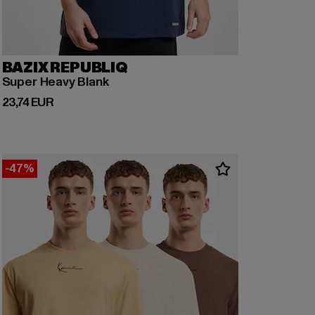
BAZIX REPUBLIQ
Super Heavy Blank
Ajankohtainen hinta: 23,74 EUR
23,74 EUR
-47%