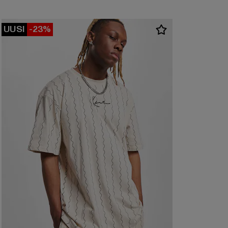
UUSI
-23%