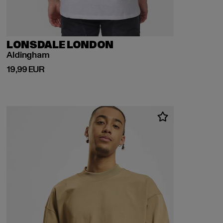
LONSDALE LONDON
Aldingham
Ajankohtainen hinta: 19,99 EUR
19,99 EUR