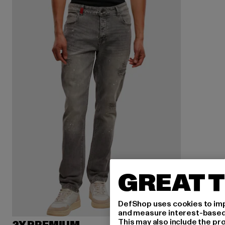
GREAT T
DefShop uses cookies to imp
and measure interest-based c
This may also include the pr