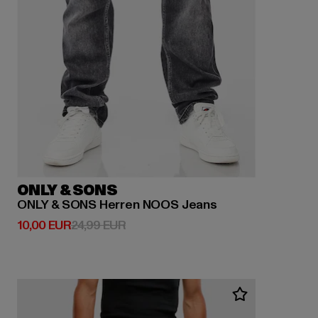
ONLY & SONS
ONLY & SONS Herren NOOS Jeans
Ajankohtainen hinta: 10,00 EUR
Kampanjahinta: 24,99 EUR
10,00 EUR
24,99 EUR