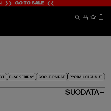
ION ❯❯
GO TO SALE
❮❮
IOT
BLACK FRIDAY
COOLE-PAIDAT
PYÖRÄILYHOUSUT
SUODATA