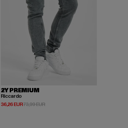
2Y PREMIUM
Riccardo
Ajankohtainen hinta: 36,26 EUR
Kampanjahinta: 73,99 EUR
36,26 EUR
73,99 EUR