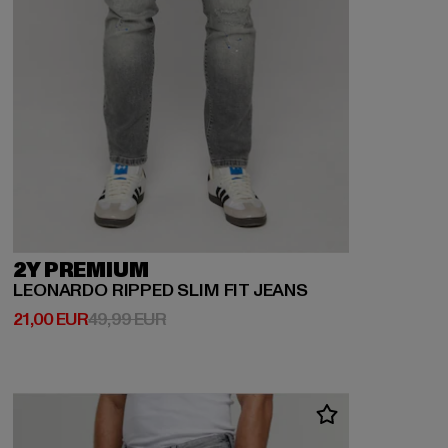
2Y PREMIUM
LEONARDO RIPPED SLIM FIT JEANS
Ajankohtainen hinta: 21,00 EUR
Kampanjahinta: 49,99 EUR
21,00 EUR
49,99 EUR