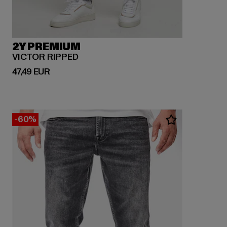
2Y PREMIUM
VICTOR RIPPED
Ajankohtainen hinta: 47,49 EUR
47,49 EUR
-60%