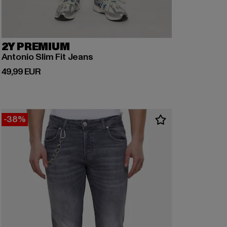
2Y PREMIUM
Antonio Slim Fit Jeans
Ajankohtainen hinta: 49,99 EUR
49,99 EUR
-38%