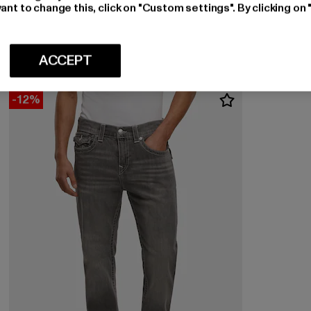
2Y PREMIUM
ant to change this, click on "Custom settings". By clicking on 
CARLOS DESTROYED
Ajankohtainen hinta: 47,49 EUR
47,49 EUR
ACCEPT
-12%