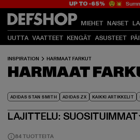
UP TO -65%
😲💥 Summe
MIEHET
NAISET
L
UUTTA
VAATTEET
KENGÄT
ASUSTEET
PÄ
INSPIRATION
HARMAAT FARKUT
HARMAAT FARK
ADIDAS STAN SMITH
ADIDAS ZX
KAIKKI ARTIKKELIT
LAJITTELU:
SUOSITUIMMAT
84 TUOTTEITA