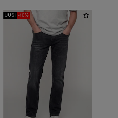
UUSI
-10%