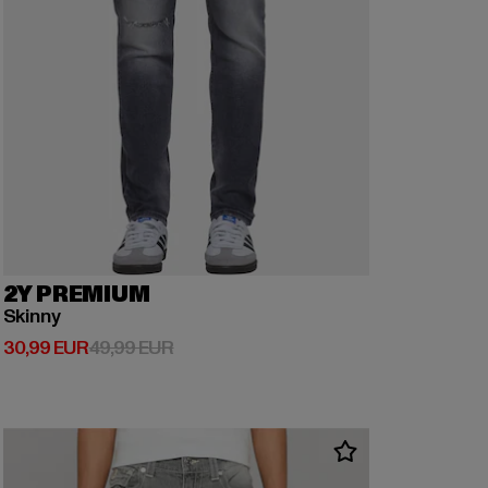
2Y PREMIUM
Skinny
Ajankohtainen hinta: 30,99 EUR
Kampanjahinta: 49,99 EUR
30,99 EUR
49,99 EUR