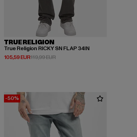
TRUE RELIGION
True Religion RICKY SN FLAP 34IN
Ajankohtainen hinta: 105,59 EUR
Kampanjahinta: 119,99 EUR
105,59 EUR
119,99 EUR
-50%