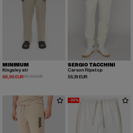
MINIMUM
SERGIO TACCHINI
Kingsley str
Carson Ripstop
Ajankohtainen hinta: 66,99 EUR
Kampanjahinta: 99,99 EUR
Ajankohtainen hinta: 55,19 EUR
66,99 EUR
99,99 EUR
55,19 EUR
-39%