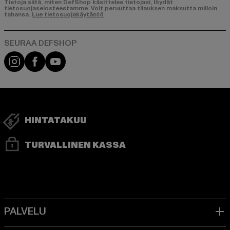
Tietoja siitä, miten DefShop käsittelee tietojasi, löydät
tietosuojaselosteestamme. Voit peruuttaa tilauksen maksutta milloin
tahansa.
Lue tietosuojakäytäntö
Visit our Instagram page:
Visit our Facebook page:
Visit our YouTube channel:
HINTATAKUU
TURVALLINEN KASSA