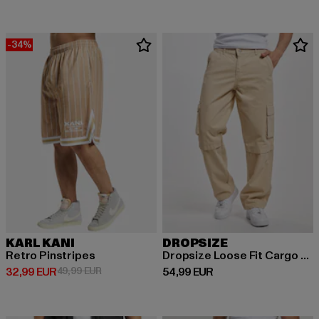
-34%
KARL KANI
DROPSIZE
Retro Pinstripes
Dropsize Loose Fit Cargo Pants Cream
Ajankohtainen hinta: 32,99 EUR
Kampanjahinta: 49,99 EUR
Ajankohtainen hinta: 54,99 EUR
32,99 EUR
49,99 EUR
54,99 EUR