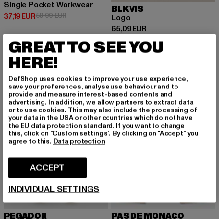
Single Pocket Workwear
BLKVIS
Ajankohtainen hinta: 37,19 EUR
Kampanjahinta: 59,99 EUR
37,19 EUR
59,99 EUR
Logo
Ajankohtainen hinta: 65,09 EUR
65,09 EUR
GREAT TO SEE YOU
HERE!
-27%
DefShop uses cookies to improve your use experience,
save your preferences, analyse use behaviour and to
provide and measure interest-based contents and
advertising. In addition, we allow partners to extract data
or to use cookies. This may also include the processing of
your data in the USA or other countries which do not have
the EU data protection standard. If you want to change
this, click on "Custom settings". By clicking on "Accept" you
agree to this.
Data protection
ACCEPT
INDIVIDUAL SETTINGS
PEGADOR
PAS DE MONACO