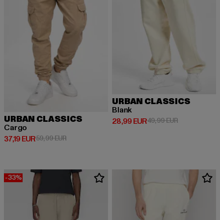
URBAN CLASSICS
Blank
URBAN CLASSICS
Ajankohtainen hinta: 28,99 EUR
Kampanjahinta
28,99 EUR
49,99 EUR
Cargo
Ajankohtainen hinta: 37,19 EUR
Kampanjahinta: 59,99 EUR
37,19 EUR
59,99 EUR
-33%