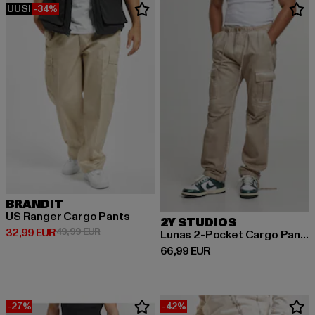
UUSI
-34%
BRANDIT
US Ranger Cargo Pants
2Y STUDIOS
Ajankohtainen hinta: 32,99 EUR
Kampanjahinta: 49,99 EUR
32,99 EUR
49,99 EUR
Lunas 2-Pocket Cargo Pants
Ajankohtainen hinta: 66,99 EUR
66,99 EUR
-27%
-42%