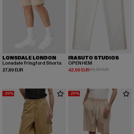
LONSDALE LONDON
IRASUTO STUDIOS
Lonsdale Fringford Shorts
OPEN HEM
Ajankohtainen hinta: 27,89 EUR
Ajankohtainen hinta: 42,69 EUR
Kampanjahint
27,89 EUR
42,69 EUR
69,99 EUR
-29%
-29%