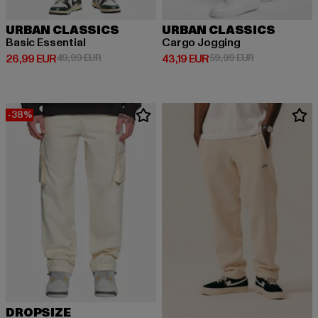
URBAN CLASSICS
URBAN CLASSICS
Basic Essential
Cargo Jogging
Ajankohtainen hinta: 26,99 EUR
Kampanjahinta: 49,99 EUR
Ajankohtainen hinta: 43,19 EUR
Kampanjahinta
26,99 EUR
49,99 EUR
43,19 EUR
59,99 EUR
-38%
DROPSIZE