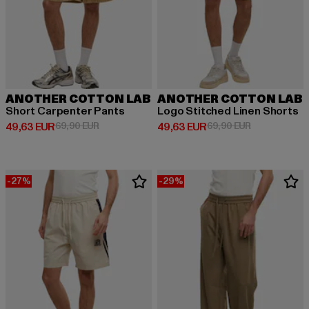
ANOTHER COTTON LAB
ANOTHER COTTON LAB
Short Carpenter Pants
Logo Stitched Linen Shorts
Ajankohtainen hinta: 49,63 EUR
Kampanjahinta: 69,90 EUR
Ajankohtainen hinta: 49,63 EUR
Kampanjahint
49,63 EUR
69,90 EUR
49,63 EUR
69,90 EUR
-27%
-29%