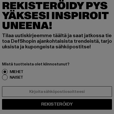
REKISTERÖIDY PYS
YÄKSESI INSPIROIT
UNEENA!
Tilaa uutiskirjeemme täältä ja saat jatkossa tie
toa DefShopin ajankohtaisista trendeistä, tarjo
uksista ja kupongeista sähköpostitse!
Mistä tuotteista olet kiinnostunut?
MIEHET
NAISET
SÄHKÖPOSTI
REKISTERÖIDY