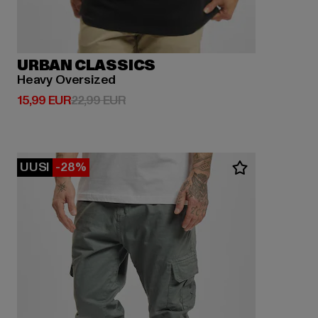
URBAN CLASSICS
Heavy Oversized
Ajankohtainen hinta: 15,99 EUR
Kampanjahinta: 22,99 EUR
15,99 EUR
22,99 EUR
UUSI
-28%