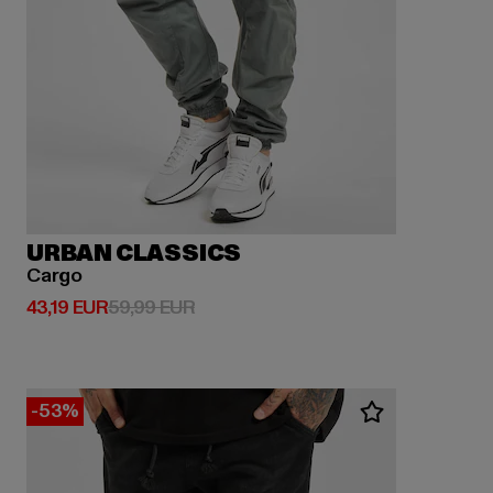
URBAN CLASSICS
Cargo
Ajankohtainen hinta: 43,19 EUR
Kampanjahinta: 59,99 EUR
43,19 EUR
59,99 EUR
-53%