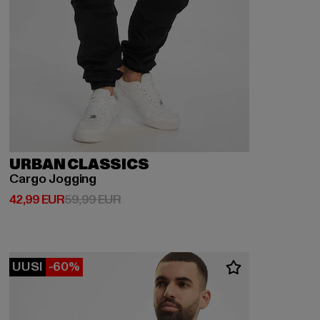
URBAN CLASSICS
Cargo Jogging
Ajankohtainen hinta: 42,99 EUR
Kampanjahinta: 59,99 EUR
42,99 EUR
59,99 EUR
UUSI
-60%