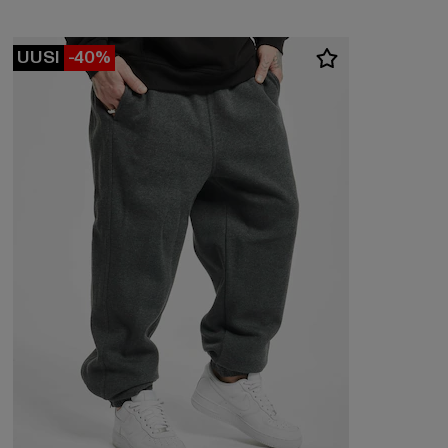
UUSI
-40%