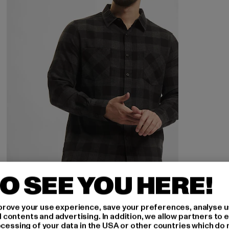
O SEE YOU HERE!
URBAN CLASSICS
Checked Flanell
rove your use experience, save your preferences, analyse u
Ajankohtainen hinta: 20,00 EUR
Kampanjahinta: 49,99 EUR
20,00 EUR
49,99 EUR
ontents and advertising. In addition, we allow partners to e
ocessing of your data in the USA or other countries which do 