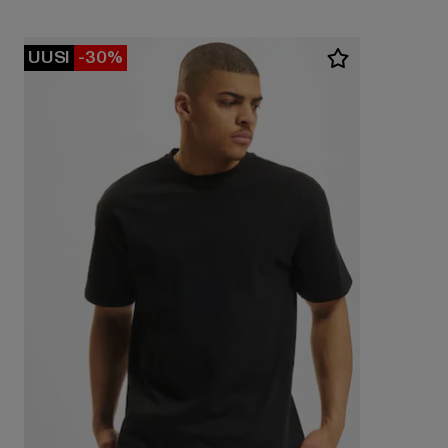
UUSI
-30%