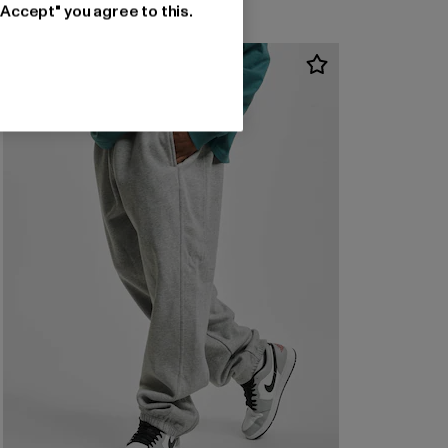
"Accept" you agree to this.
UUSI
-38%