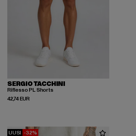
SERGIO TACCHINI
Riflesso PL Shorts
Ajankohtainen hinta: 42,74 EUR
42,74 EUR
UUSI
-32%