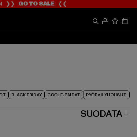
ION ❯❯
GO TO SALE
❮❮
IOT
BLACK FRIDAY
COOLE-PAIDAT
PYÖRÄILYHOUSUT
SUODATA