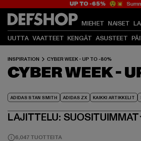
UP TO -65%
😲💥 Summe
MIEHET
NAISET
L
UUTTA
VAATTEET
KENGÄT
ASUSTEET
PÄ
INSPIRATION
CYBER WEEK - UP TO -80%
CYBER WEEK - U
ADIDAS STAN SMITH
ADIDAS ZX
KAIKKI ARTIKKELIT
LAJITTELU:
SUOSITUIMMAT
6,047 TUOTTEITA