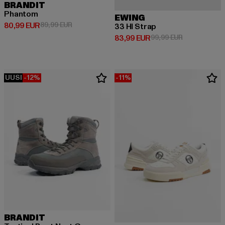
BRANDIT
Phantom
EWING
Ajankohtainen hinta: 80,99 EUR
Kampanjahinta: 89,99 EUR
80,99 EUR
89,99 EUR
33 HI Strap
Ajankohtainen hinta: 83,99 EUR
Kampanjahint
83,99 EUR
99,99 EUR
UUSI
-12%
-11%
BRANDIT