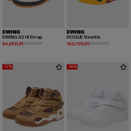
EWING
EWING
EWING 33 HI Strap
ROGUE Seattle
Ajankohtainen hinta: 84,99 EUR
Kampanjahinta: 99,99 EUR
Ajankohtainen hinta: 142,79 EUR
Kampanjahin
84,99 EUR
99,99 EUR
142,79 EUR
169,99 EUR
-17%
-16%