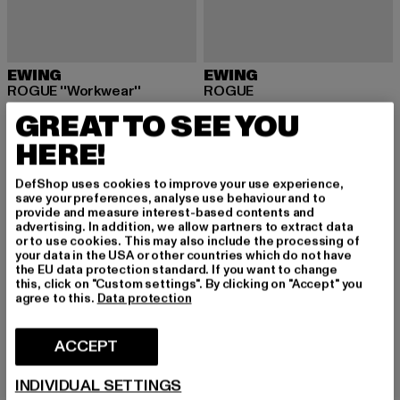
EWING
EWING
ROGUE ''Workwear''
ROGUE
Ajankohtainen hinta: 141,09 EUR
Kampanjahinta: 169,99 EUR
Ajankohtainen hinta: 142,79 EUR
Kampanjahin
141,09 EUR
169,99 EUR
142,79 EUR
169,99 EUR
GREAT TO SEE YOU
HERE!
-17%
UUSI
DefShop uses cookies to improve your use experience,
save your preferences, analyse use behaviour and to
provide and measure interest-based contents and
advertising. In addition, we allow partners to extract data
or to use cookies. This may also include the processing of
your data in the USA or other countries which do not have
the EU data protection standard. If you want to change
this, click on "Custom settings". By clicking on "Accept" you
agree to this.
Data protection
ACCEPT
INDIVIDUAL SETTINGS