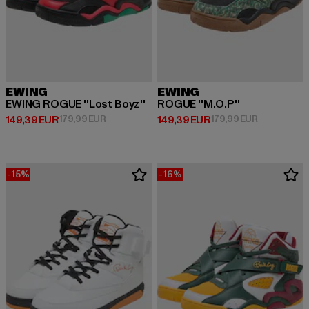
EWING
EWING
EWING ROGUE ''Lost Boyz''
ROGUE ''M.O.P''
Ajankohtainen hinta: 149,39 EUR
Kampanjahinta: 179,99 EUR
Ajankohtainen hinta: 149,39 EUR
Kampanjahin
149,39 EUR
179,99 EUR
149,39 EUR
179,99 EUR
-15%
-16%