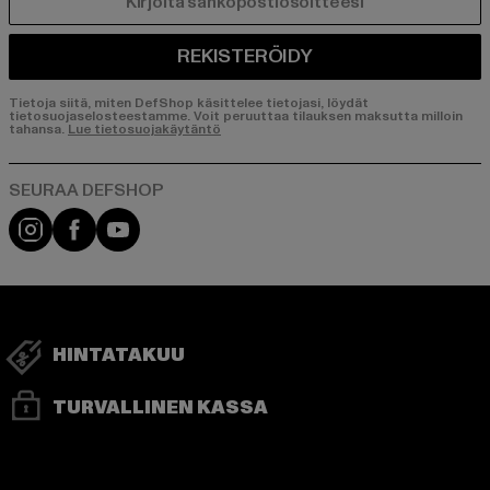
SÄHKÖPOSTI
REKISTERÖIDY
Tietoja siitä, miten DefShop käsittelee tietojasi, löydät
tietosuojaselosteestamme. Voit peruuttaa tilauksen maksutta milloin
tahansa.
Lue tietosuojakäytäntö
Visit our Instagram page:
Visit our Facebook page:
Visit our YouTube channel:
HINTATAKUU
TURVALLINEN KASSA