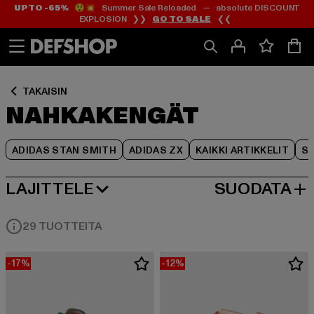
UP TO -65%
😲💥 Summer Sale Reloaded — absolute DISCOUNT
Siirry
Siirry
Siirry
EXPLOSION ❯❯
GO TO SALE
❮❮
Sisältö
Footer
Tuoteruudukko
TAKAISIN
NAHKAKENGÄT
ADIDAS STAN SMITH
ADIDAS ZX
KAIKKI ARTIKKELIT
SY
LAJITTELE
SUODATA
SUOSITUIMMAT
29 TUOTTEITA
-17%
-12%