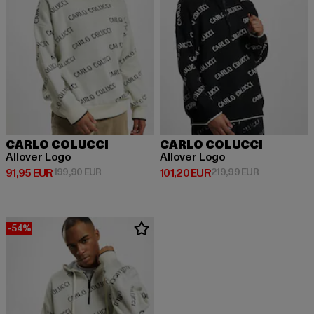
CARLO COLUCCI
CARLO COLUCCI
Allover Logo
Allover Logo
Ajankohtainen hinta: 91,95 EUR
Kampanjahinta: 199,90 EUR
Ajankohtainen hinta: 101,20 EUR
Kampanjahint
91,95 EUR
199,90 EUR
101,20 EUR
219,99 EUR
-54%