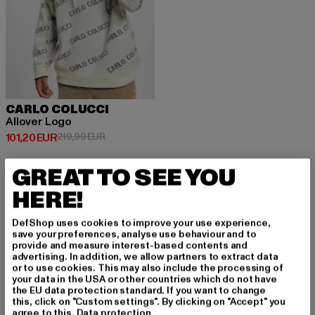
CARLO COLUCCI
Allover Logo
Ajankohtainen hinta: 101,20 EUR
Kampanjahinta: 219,99 EUR
101,20 EUR
219,99 EUR
GREAT TO SEE YOU
HERE!
DefShop uses cookies to improve your use experience,
REKISTERÖIDY PYS
save your preferences, analyse use behaviour and to
provide and measure interest-based contents and
YÄKSESI INSPIROIT
advertising. In addition, we allow partners to extract data
or to use cookies. This may also include the processing of
UNEENA!
your data in the USA or other countries which do not have
the EU data protection standard. If you want to change
this, click on "Custom settings". By clicking on "Accept" you
agree to this.
Data protection