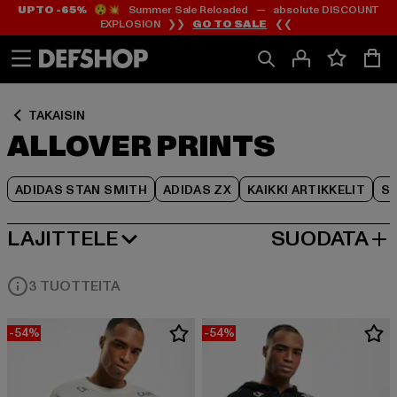
UP TO -65%
😲💥 Summer Sale Reloaded — absolute DISCOUNT
Siirry
Siirry
Siirry
EXPLOSION ❯❯
GO TO SALE
❮❮
Sisältö
Footer
Tuoteruudukko
TAKAISIN
ALLOVER PRINTS
ADIDAS STAN SMITH
ADIDAS ZX
KAIKKI ARTIKKELIT
SY
LAJITTELE
SUODATA
SUOSITUIMMAT
3 TUOTTEITA
-54%
-54%