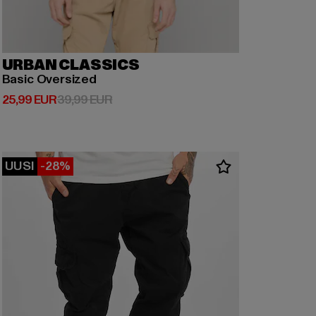
URBAN CLASSICS
Basic Oversized
Ajankohtainen hinta: 25,99 EUR
Kampanjahinta: 39,99 EUR
25,99 EUR
39,99 EUR
UUSI
-28%