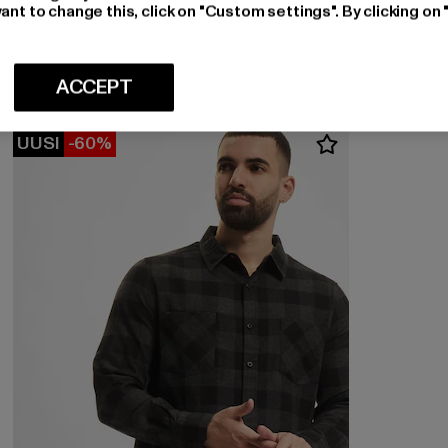
Ajankohtainen hinta: 21,15 EUR
Kampanjahinta: 44,99 EUR
21,15 EUR
44,99 EUR
ant to change this, click on "Custom settings". By clicking on 
ACCEPT
UUSI
-60%