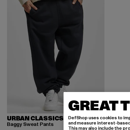
GREAT T
DefShop uses cookies to imp
URBAN CLASSICS
and measure interest-based c
Baggy Sweat Pants
This may also include the pr