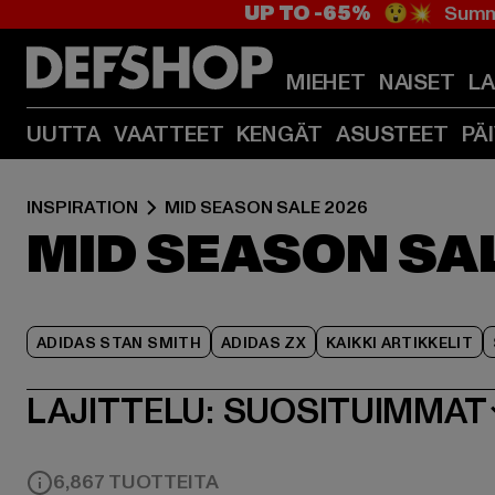
UP TO -65%
😲💥 Summe
MIEHET
NAISET
L
UUTTA
VAATTEET
KENGÄT
ASUSTEET
PÄ
INSPIRATION
MID SEASON SALE 2026
MID SEASON SA
ADIDAS STAN SMITH
ADIDAS ZX
KAIKKI ARTIKKELIT
LAJITTELU:
SUOSITUIMMAT
6,867 TUOTTEITA