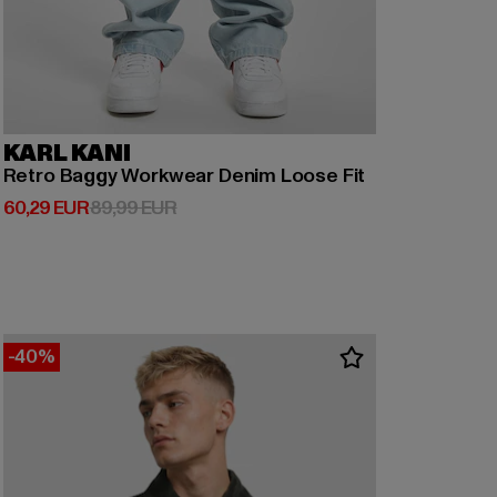
KARL KANI
Retro Baggy Workwear Denim Loose Fit
Ajankohtainen hinta: 60,29 EUR
Kampanjahinta: 89,99 EUR
60,29 EUR
89,99 EUR
-40%