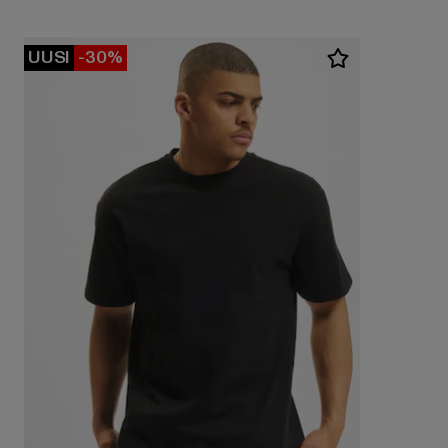
UUSI
-30%