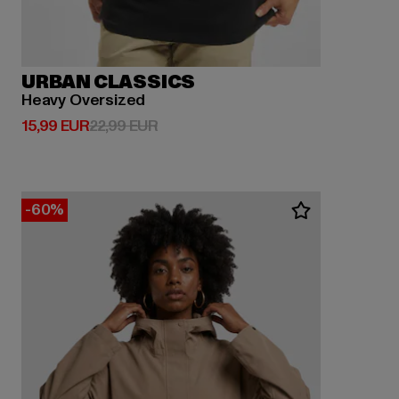
URBAN CLASSICS
Heavy Oversized
Ajankohtainen hinta: 15,99 EUR
Kampanjahinta: 22,99 EUR
15,99 EUR
22,99 EUR
-60%