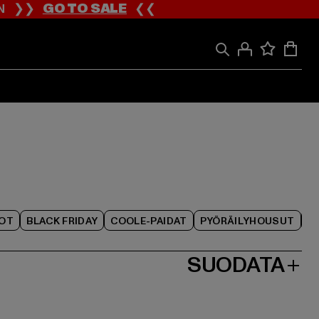
ION ❯❯
GO TO SALE
❮❮
IOT
BLACK FRIDAY
COOLE-PAIDAT
PYÖRÄILYHOUSUT
SUODATA