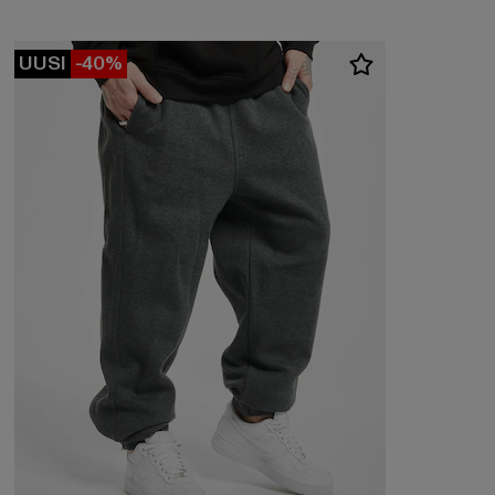
UUSI
-40%