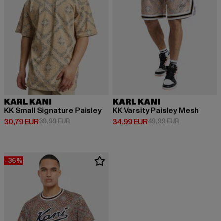
KARL KANI
KARL KANI
KK Small Signature Paisley
KK Varsity Paisley Mesh
Ajankohtainen hinta: 30,79 EUR
Kampanjahinta: 39,99 EUR
Ajankohtainen hinta: 34,99 EUR
Kampanjahinta
30,79 EUR
39,99 EUR
34,99 EUR
49,99 EUR
-36%