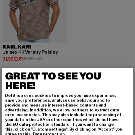
KARL KANI
Unisex KK Varsity Paisley
Ajankohtainen hinta: 31,99 EUR
Kampanjahinta: 49,99 EUR
31,99 EUR
49,99 EUR
GREAT TO SEE YOU
HERE!
DefShop uses cookies to improve your use experience,
REKISTERÖIDY PYS
save your preferences, analyse use behaviour and to
provide and measure interest-based contents and
YÄKSESI INSPIROIT
advertising. In addition, we allow partners to extract data
or to use cookies. This may also include the processing of
UNEENA!
your data in the USA or other countries which do not have
the EU data protection standard. If you want to change
this, click on "Custom settings". By clicking on "Accept" you
agree to this.
Data protection