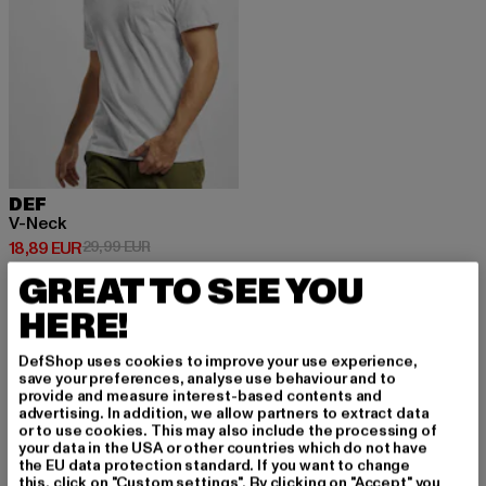
DEF
V-Neck
Ajankohtainen hinta: 18,89 EUR
Kampanjahinta: 29,99 EUR
18,89 EUR
29,99 EUR
GREAT TO SEE YOU
HERE!
DefShop uses cookies to improve your use experience,
save your preferences, analyse use behaviour and to
REKISTERÖIDY PYS
provide and measure interest-based contents and
advertising. In addition, we allow partners to extract data
YÄKSESI INSPIROIT
or to use cookies. This may also include the processing of
your data in the USA or other countries which do not have
UNEENA!
the EU data protection standard. If you want to change
this, click on "Custom settings". By clicking on "Accept" you