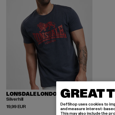
GREAT T
LONSDALE LONDON
Silverhill
DefShop uses cookies to imp
Ajankohtainen hinta: 19,99 EUR
19,99 EUR
and measure interest-based c
This may also include the pr