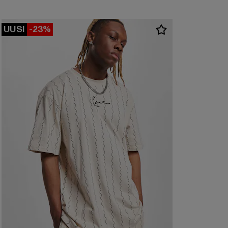
UUSI
-23%