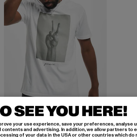
O SEE YOU HERE!
MISTER TEE
Peace Sign
rove your use experience, save your preferences, analyse u
Ajankohtainen hinta: 23,74 EUR
23,74 EUR
ontents and advertising. In addition, we allow partners to e
ocessing of your data in the USA or other countries which do 