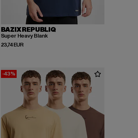
BAZIX REPUBLIQ
Super Heavy Blank
Ajankohtainen hinta: 23,74 EUR
23,74 EUR
-43%