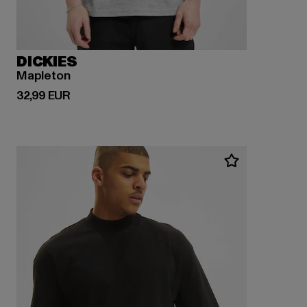
DICKIES
Mapleton
Ajankohtainen hinta: 32,99 EUR
32,99 EUR