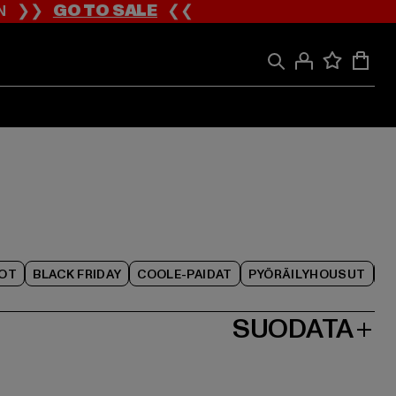
ION ❯❯
GO TO SALE
❮❮
IOT
BLACK FRIDAY
COOLE-PAIDAT
PYÖRÄILYHOUSUT
SUODATA