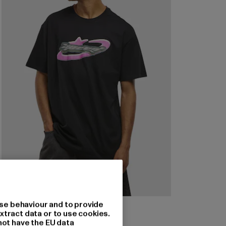
MISTER TEE UPSCALE
se behaviour and to provide
xtract data or to use cookies.
Speed Logo
not have the EU data