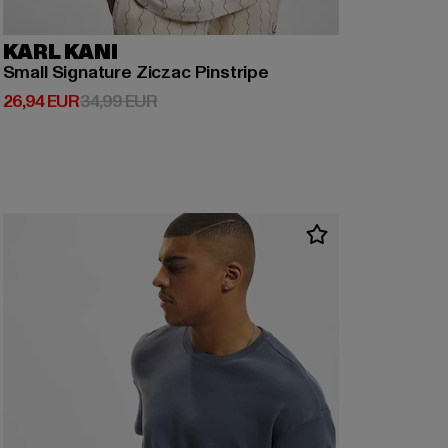
KARL KANI
Small Signature Ziczac Pinstripe
Ajankohtainen hinta: 26,94 EUR
Kampanjahinta: 34,99 EUR
26,94 EUR
34,99 EUR