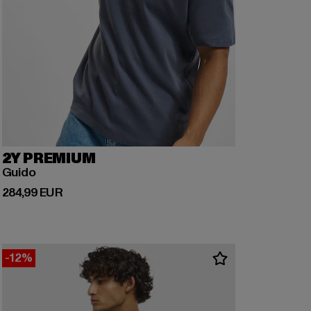
2Y PREMIUM
Guido
Ajankohtainen hinta: 284,99 EUR
284,99 EUR
-12%