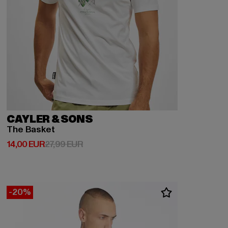
CAYLER & SONS
The Basket
Ajankohtainen hinta: 14,00 EUR
Kampanjahinta: 27,99 EUR
14,00 EUR
27,99 EUR
-20%