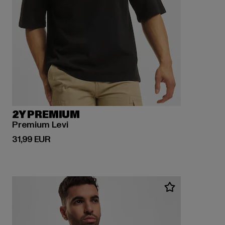
2Y PREMIUM
Premium Levi
Ajankohtainen hinta: 31,99 EUR
31,99 EUR