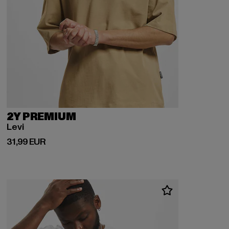
2Y PREMIUM
Levi
Ajankohtainen hinta: 31,99 EUR
31,99 EUR