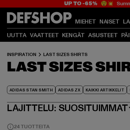
UP TO -65%
😲💥 Summe
MIEHET
NAISET
L
UUTTA
VAATTEET
KENGÄT
ASUSTEET
PÄ
INSPIRATION
LAST SIZES SHIRTS
LAST SIZES SHI
ADIDAS STAN SMITH
ADIDAS ZX
KAIKKI ARTIKKELIT
LAJITTELU:
SUOSITUIMMAT
24 TUOTTEITA