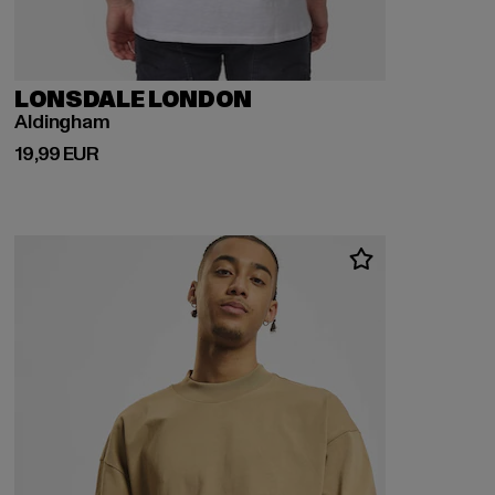
LONSDALE LONDON
Aldingham
Ajankohtainen hinta: 19,99 EUR
19,99 EUR