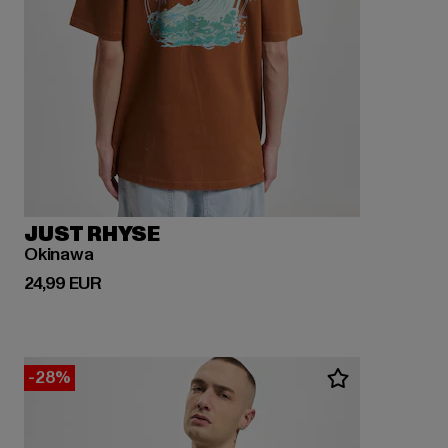
JUST RHYSE
Okinawa
Ajankohtainen hinta: 24,99 EUR
24,99 EUR
-28%