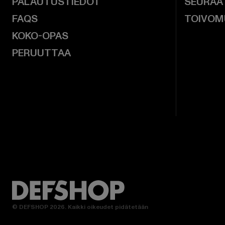
PALAUTUSTIEDOT
SEURAA
FAQS
TOIVOM
KOKO-OPAS
PERUUTTAA
© DEFSHOP 2026. Kaikki oikeudet pidätetään