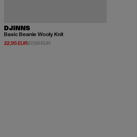
DJINNS
Basic Beanie Wooly Knit
Ajankohtainen hinta: 22,95 EUR
Kampanjahinta: 27,99 EUR
22,95 EUR
27,99 EUR