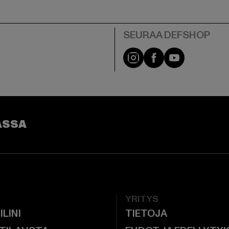
Visit our Instagram pa
Visit our Facebo
Visit our Y
ASSA
YRITYS
ILINI
TIETOJA