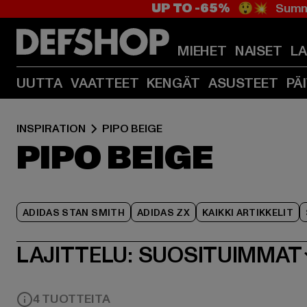
UP TO -65%
😲💥 Summe
MIEHET
NAISET
L
UUTTA
VAATTEET
KENGÄT
ASUSTEET
PÄ
INSPIRATION
PIPO BEIGE
PIPO BEIGE
ADIDAS STAN SMITH
ADIDAS ZX
KAIKKI ARTIKKELIT
LAJITTELU:
SUOSITUIMMAT
4 TUOTTEITA