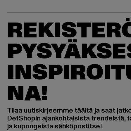
REKISTER
PYSYÄKSE
INSPIROI
NA!
Tilaa uutiskirjeemme täältä ja saat jatk
DefShopin ajankohtaisista trendeistä, t
ja kupongeista sähköpostitse!