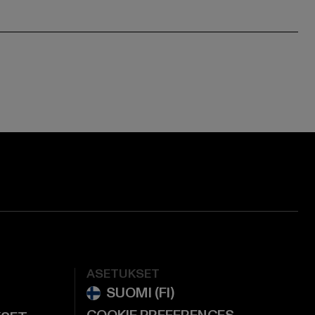
ge:
ok page:
ouTube channel:
ASETUKSET