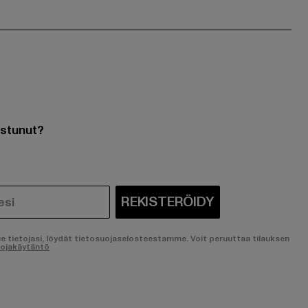
ostunut?
REKISTERÖIDY
ee tietojasi, löydät tietosuojaselosteestamme. Voit peruuttaa tilauksen
uojakäytäntö