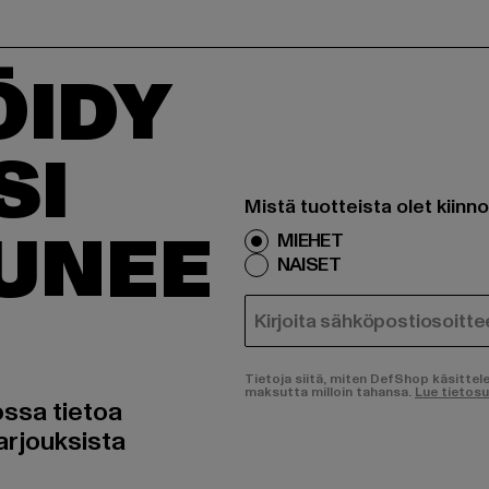
ÖIDY
SI
Mistä tuotteista olet kiinn
TUNEE
MIEHET
NAISET
SÄHKÖPOSTI
Tietoja siitä, miten DefShop käsittel
maksutta milloin tahansa.
Lue tietos
ossa tietoa
arjouksista