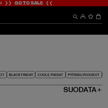
ION ❯❯
GO TO SALE
❮❮
IOT
BLACK FRIDAY
COOLE-PAIDAT
PYÖRÄILYHOUSUT
SUODATA