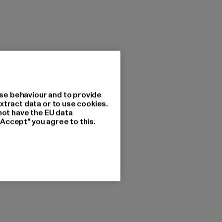
se behaviour and to provide
xtract data or to use cookies.
not have the EU data
"Accept" you agree to this.