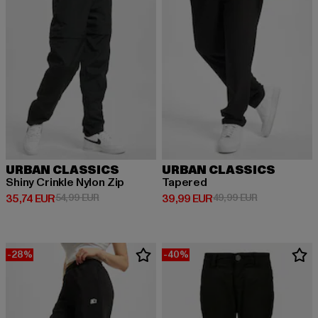
URBAN CLASSICS
URBAN CLASSICS
Shiny Crinkle Nylon Zip
Tapered
Ajankohtainen hinta: 35,74 EUR
Kampanjahinta: 54,99 EUR
Ajankohtainen hinta: 39,99 EUR
Kampanjahinta
35,74 EUR
54,99 EUR
39,99 EUR
49,99 EUR
-28%
-40%