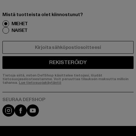
Mistä tuotteista olet kiinnostunut?
MIEHET
NAISET
SÄHKÖPOSTI
REKISTERÖIDY
Tietoja siitä, miten DefShop käsittelee tietojasi, löydät
tietosuojaselosteestamme. Voit peruuttaa tilauksen maksutta milloin
tahansa.
Lue tietosuojakäytäntö
Visit our Instagram page:
Visit our Facebook page:
Visit our YouTube channel: