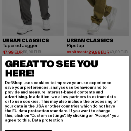
URBAN CLASSICS
URBAN CLASSICS
Tapered Jogger
Ripstop
Ajankohtainen hinta: 47,99 EUR
Kampanjahinta: 59,99 EUR
Ajankohtainen hinta: Osoittees
K
47,99 EUR
59,99 EUR
osoitteesta
29,99 EUR
49,99 EUR
GREAT TO SEE YOU
HERE!
UUSI
-22%
DefShop uses cookies to improve your use experience,
save your preferences, analyse use behaviour and to
provide and measure interest-based contents and
advertising. In addition, we allow partners to extract data
or to use cookies. This may also include the processing of
your data in the USA or other countries which do not have
the EU data protection standard. If you want to change
this, click on "Custom settings". By clicking on "Accept" you
agree to this.
Data protection