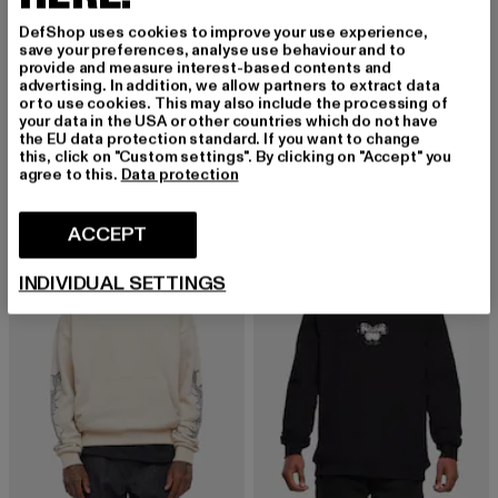
DefShop uses cookies to improve your use experience,
save your preferences, analyse use behaviour and to
provide and measure interest-based contents and
advertising. In addition, we allow partners to extract data
KARL KANI
MISTER TEE
or to use cookies. This may also include the processing of
Small Signature Teddy
Texas Sketch
your data in the USA or other countries which do not have
Ajankohtainen hinta: 64,79 EUR
Kampanjahinta: 79,99 EUR
Ajankohtainen hinta: 26,09 EUR
Kampanjahinta
64,79 EUR
79,99 EUR
26,09 EUR
44,99 EUR
the EU data protection standard. If you want to change
this, click on "Custom settings". By clicking on "Accept" you
agree to this.
Data protection
-42%
-24%
ACCEPT
INDIVIDUAL SETTINGS