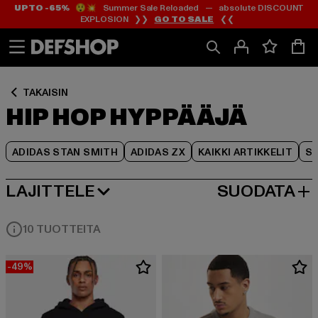
UP TO -65%
😲💥 Summer Sale Reloaded — absolute DISCOUNT
Siirry
Siirry
Siirry
EXPLOSION ❯❯
GO TO SALE
❮❮
Sisältö
Footer
Tuoteruudukko
TAKAISIN
HIP HOP HYPPÄÄJÄ
ADIDAS STAN SMITH
ADIDAS ZX
KAIKKI ARTIKKELIT
SY
LAJITTELE
SUODATA
SUOSITUIMMAT
10 TUOTTEITA
-49%