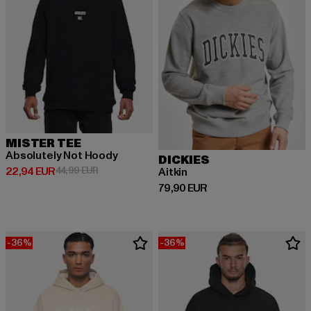
MISTER TEE
Absolutely Not Hoody
DICKIES
Ajankohtainen hinta: 22,94 EUR
Kampanjahinta: 44,99 EUR
22,94 EUR
44,99 EUR
Aitkin
Ajankohtainen hinta: 79,90 EUR
79,90 EUR
-36%
-36%