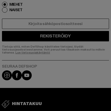
MIEHET
NAISET
SÄHKÖPOSTI
REKISTERÖIDY
Tietoja siitä, miten DefShop käsittelee tietojasi, löydät
tietosuojaselosteestamme. Voit peruuttaa tilauksen maksutta milloin
tahansa.
Lue tietosuojakäytäntö
Visit our Instagram page:
Visit our Facebook page:
Visit our YouTube channel:
HINTATAKUU