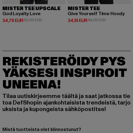
MISTER TEE UPSCALE
MISTER TEE
God Loyalty Love
Give Yourself Time Hoody
Ajankohtainen hinta: 34,79 EUR
Kampanjahinta: 59,99 EUR
Ajankohtainen hinta: 34,19 EUR
Kampanjahinta:
34,79 EUR
59,99 EUR
34,19 EUR
44,99 EUR
REKISTERÖIDY PYS
YÄKSESI INSPIROIT
UNEENA!
Tilaa uutiskirjeemme täältä ja saat jatkossa tie
toa DefShopin ajankohtaisista trendeistä, tarjo
uksista ja kupongeista sähköpostitse!
Mistä tuotteista olet kiinnostunut?