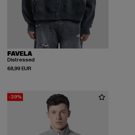
FAVELA
Distressed
Ajankohtainen hinta: 68,99 EUR
68,99 EUR
-39%