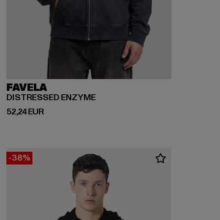
FAVELA
DISTRESSED ENZYME
Ajankohtainen hinta: 52,24 EUR
52,24 EUR
-38%