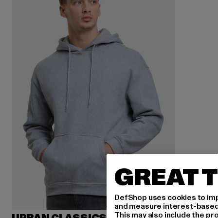
GREAT T
DefShop uses cookies to imp
and measure interest-based c
This may also include the pr