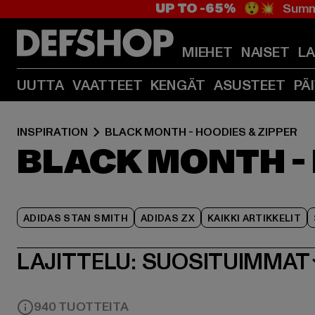
UP TO -65%
😲💥 Summe
MIEHET
NAISET
L
UUTTA
VAATTEET
KENGÄT
ASUSTEET
PÄ
INSPIRATION
BLACK MONTH - HOODIES & ZIPPER
BLACK MONTH - 
ADIDAS STAN SMITH
ADIDAS ZX
KAIKKI ARTIKKELIT
LAJITTELU:
SUOSITUIMMAT
940 TUOTTEITA