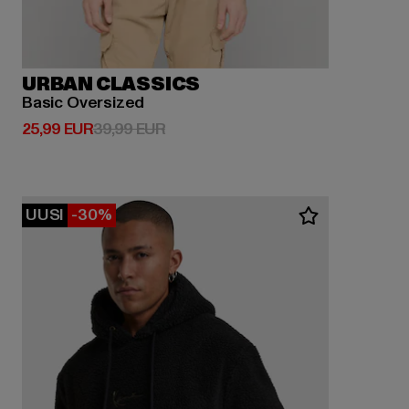
URBAN CLASSICS
Basic Oversized
Ajankohtainen hinta: 25,99 EUR
Kampanjahinta: 39,99 EUR
25,99 EUR
39,99 EUR
UUSI
-30%