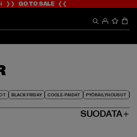
ION ❯❯
GO TO SALE
❮❮
R
IOT
BLACK FRIDAY
COOLE-PAIDAT
PYÖRÄILYHOUSUT
SUODATA