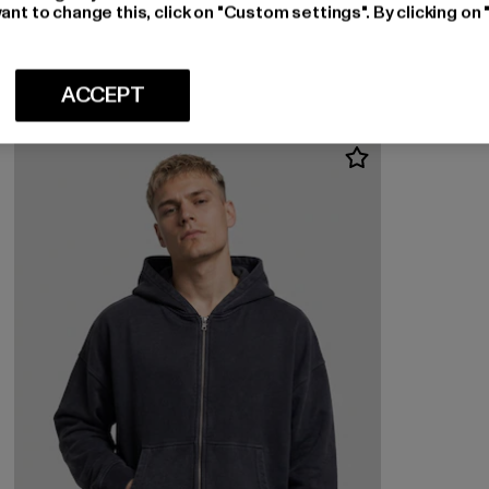
FELICIOUS
ant to change this, click on "Custom settings". By clicking on 
Butterfly
Ajankohtainen hinta: 53,99 EUR
Kampanjahinta: 59,99 EUR
53,99 EUR
59,99 EUR
ACCEPT