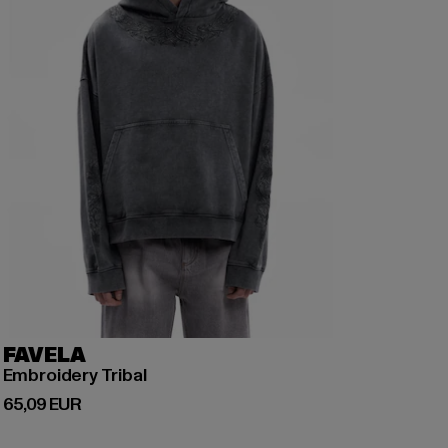
FAVELA
Embroidery Tribal
Ajankohtainen hinta: 65,09 EUR
65,09 EUR