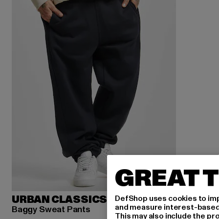
GREAT T
DefShop uses cookies to imp
URBAN CLASSICS
and measure interest-based c
Baggy Sweat Pants
This may also include the pr