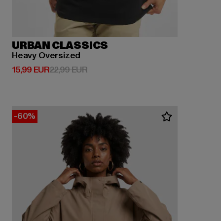
URBAN CLASSICS
Heavy Oversized
Ajankohtainen hinta: 15,99 EUR
Kampanjahinta: 22,99 EUR
15,99 EUR
22,99 EUR
-60%