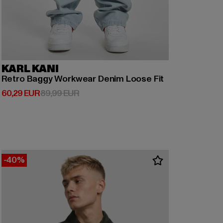
KARL KANI
Retro Baggy Workwear Denim Loose Fit
Ajankohtainen hinta: 60,29 EUR
Kampanjahinta: 89,99 EUR
60,29 EUR
89,99 EUR
-40%