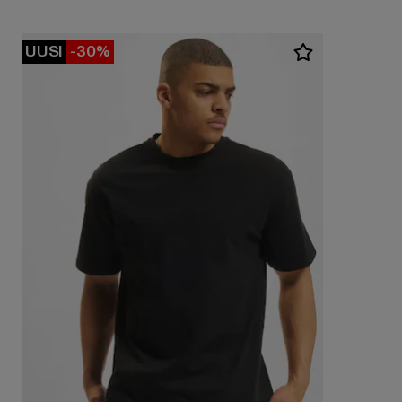
UUSI
-30%