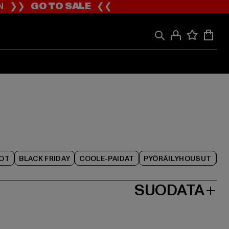
ION ❯❯
GO TO SALE
❮❮
IOT
BLACK FRIDAY
COOLE-PAIDAT
PYÖRÄILYHOUSUT
SUODATA