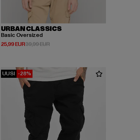
URBAN CLASSICS
Basic Oversized
Ajankohtainen hinta: 25,99 EUR
Kampanjahinta: 39,99 EUR
25,99 EUR
39,99 EUR
UUSI
-28%