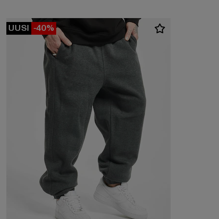
UUSI
-40%