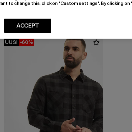
Ajankohtainen hinta: 21,15 EUR
Kampanjahinta: 44,99 EUR
21,15 EUR
44,99 EUR
ant to change this, click on "Custom settings". By clicking on 
ACCEPT
UUSI
-60%