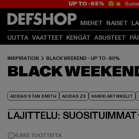
UP TO -65%
😲💥 Summe
MIEHET
NAISET
L
UUTTA
VAATTEET
KENGÄT
ASUSTEET
PÄ
INSPIRATION
BLACK WEEKEND - UP TO -80%
BLACK WEEKEND 
ADIDAS STAN SMITH
ADIDAS ZX
KAIKKI ARTIKKELIT
LAJITTELU:
SUOSITUIMMAT
6,685 TUOTTEITA