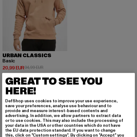
URBAN CLASSICS
Basic
Ajankohtainen hinta: 20,99 EUR
Kampanjahinta: 34,99 EUR
20,99 EUR
34,99 EUR
GREAT TO SEE YOU
HERE!
DefShop uses cookies to improve your use experience,
REKISTERÖIDY PYS
save your preferences, analyse use behaviour and to
provide and measure interest-based contents and
advertising. In addition, we allow partners to extract data
YÄKSESI INSPIROIT
or to use cookies. This may also include the processing of
your data in the USA or other countries which do not have
UNEENA!
the EU data protection standard. If you want to change
this, click on "Custom settings". By clicking on "Accept" you