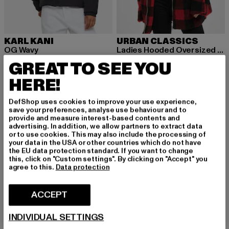
KARL KANI
URBAN CLASSICS
OG Wavy
Ladies Hooded Oversized Check Sherpa
Ajankohtainen hinta: 75,39 EUR
Kampanjahinta: 129,99 EUR
Ajankohtainen hinta: 56,99 EUR
Kampanjahint
75,39 EUR
129,99 EUR
56,99 EUR
99,99 EUR
GREAT TO SEE YOU
HERE!
DefShop uses cookies to improve your use experience,
-54%
save your preferences, analyse use behaviour and to
provide and measure interest-based contents and
advertising. In addition, we allow partners to extract data
or to use cookies. This may also include the processing of
your data in the USA or other countries which do not have
the EU data protection standard. If you want to change
this, click on "Custom settings". By clicking on "Accept" you
agree to this.
Data protection
ACCEPT
INDIVIDUAL SETTINGS