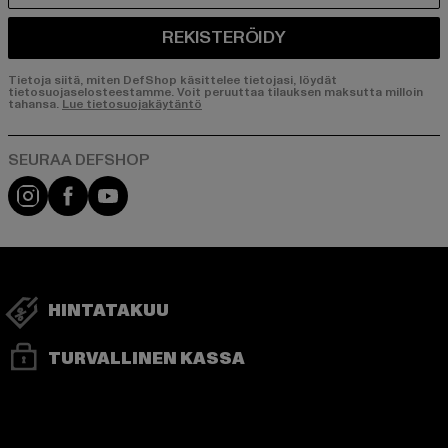
REKISTERÖIDY
Tietoja siitä, miten DefShop käsittelee tietojasi, löydät
tietosuojaselosteestamme. Voit peruuttaa tilauksen maksutta milloin
tahansa.
Lue tietosuojakäytäntö
Visit our Instagram page:
Visit our Facebook page:
Visit our YouTube channel:
HINTATAKUU
TURVALLINEN KASSA