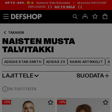
UP TO -65%
😲💥 Summer Sale Reloaded — absolute DISCOUNT
Siirry
Siirry
Siirry
EXPLOSION ❯❯
GO TO SALE
❮❮
Sisältö
Footer
Tuoteruudukko
TAKAISIN
NAISTEN MUSTA
TALVITAKKI
ADIDAS STAN SMITH
ADIDAS ZX
KAIKKI ARTIKKELIT
SY
LAJITTELE
SUODATA
SUOSITUIMMAT
26 TUOTTEITA
-13%
-14%