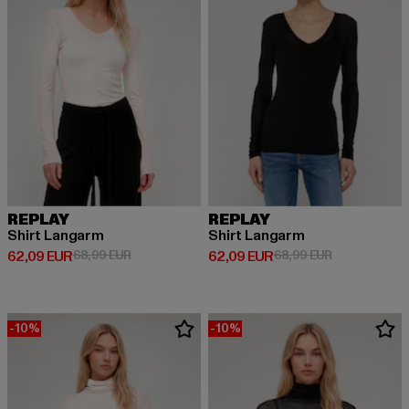
REPLAY
REPLAY
Shirt Langarm
Shirt Langarm
Ajankohtainen hinta: 62,09 EUR
Kampanjahinta: 68,99 EUR
Ajankohtainen hinta: 62,09 EUR
Kampanjahint
62,09 EUR
68,99 EUR
62,09 EUR
68,99 EUR
-10%
-10%