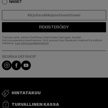
NAISET
SÄHKÖPOSTI
REKISTERÖIDY
Tietoja siitä, miten DefShop käsittelee tietojasi, löydät
tietosuojaselosteestamme. Voit peruuttaa tilauksen maksutta milloin
tahansa.
Lue tietosuojakäytäntö
Visit our Instagram page:
Visit our Facebook page:
Visit our YouTube channel:
HINTATAKUU
TURVALLINEN KASSA