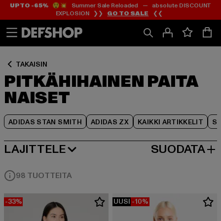
UP TO -65%
😲💥 Summer Sale Reloaded — absolute DISCOUNT
Siirry
Siirry
Siirry
EXPLOSION ❯❯
GO TO SALE
❮❮
Sisältö
Footer
Tuoteruudukko
TAKAISIN
PITKÄHIHAINEN PAITA
NAISET
ADIDAS STAN SMITH
ADIDAS ZX
KAIKKI ARTIKKELIT
SY
LAJITTELE
SUODATA
SUOSITUIMMAT
98 TUOTTEITA
-33%
UUSI
-10%