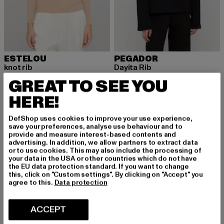
ESTELOU
PEGADOR
knot rib
Dayita Rib
Ajankohtainen hinta: 28,49 EUR
Ajankohtainen hinta: 50,99 EUR
Kampanjahinta
28,49 EUR
50,99 EUR
59,99 EUR
GREAT TO SEE YOU
HERE!
DefShop uses cookies to improve your use experience,
-15%
-10%
save your preferences, analyse use behaviour and to
provide and measure interest-based contents and
advertising. In addition, we allow partners to extract data
or to use cookies. This may also include the processing of
your data in the USA or other countries which do not have
the EU data protection standard. If you want to change
this, click on "Custom settings". By clicking on "Accept" you
agree to this.
Data protection
ACCEPT