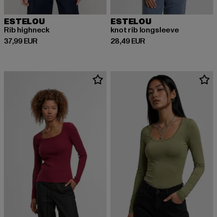
ESTELOU
ESTELOU
Rib highneck
knot rib longsleeve
Ajankohtainen hinta: 37,99 EUR
Ajankohtainen hinta: 28,49 EUR
37,99 EUR
28,49 EUR