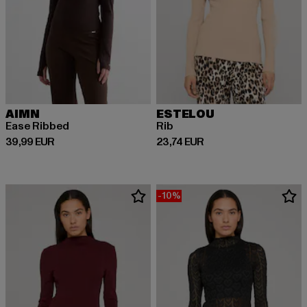
AIMN
ESTELOU
Ease Ribbed
Rib
Ajankohtainen hinta: 39,99 EUR
Ajankohtainen hinta: 23,74 EUR
39,99 EUR
23,74 EUR
-10%