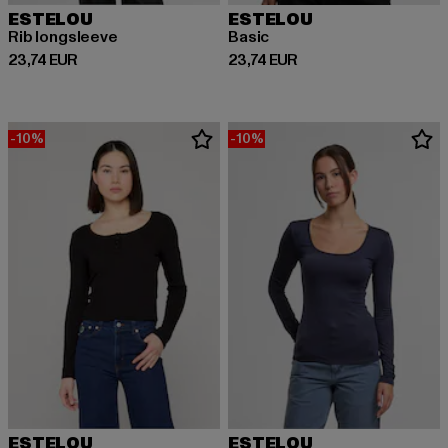
ESTELOU
ESTELOU
Rib longsleeve
Basic
Ajankohtainen hinta: 23,74 EUR
Ajankohtainen hinta: 23,74 EUR
23,74 EUR
23,74 EUR
-10%
-10%
ESTELOU
ESTELOU