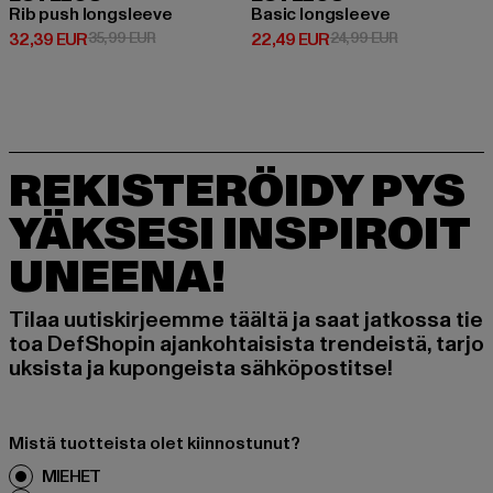
Rib push longsleeve
Basic longsleeve
Ajankohtainen hinta: 32,39 EUR
Kampanjahinta: 35,99 EUR
Ajankohtainen hinta: 22,49 EUR
Kampanjahinta
32,39 EUR
35,99 EUR
22,49 EUR
24,99 EUR
REKISTERÖIDY PYS
YÄKSESI INSPIROIT
UNEENA!
Tilaa uutiskirjeemme täältä ja saat jatkossa tie
toa DefShopin ajankohtaisista trendeistä, tarjo
uksista ja kupongeista sähköpostitse!
Mistä tuotteista olet kiinnostunut?
MIEHET