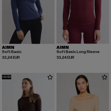
AIMN
AIMN
Soft Basic
Soft Basic Long Sleeve
Ajankohtainen hinta: 33,24 EUR
Ajankohtainen hinta: 33,24 EUR
33,24 EUR
33,24 EUR
UUSI