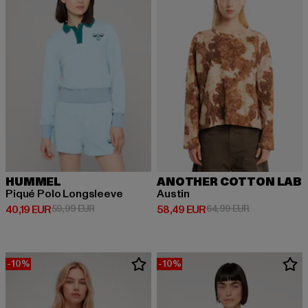
HUMMEL
ANOTHER COTTON LAB
Piqué Polo Longsleeve
Austin
Ajankohtainen hinta: 40,19 EUR
Kampanjahinta: 59,99 EUR
Ajankohtainen hinta: 58,49 EUR
Kampanjahinta
40,19 EUR
59,99 EUR
58,49 EUR
64,99 EUR
-10%
-10%