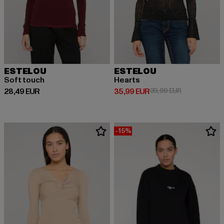
ESTELOU
ESTELOU
Soft touch
Hearts
Ajankohtainen hinta: 28,49 EUR
Ajankohtainen hinta: 35,99 EUR
Kampanjahinta
28,49 EUR
35,99 EUR
39,99 EUR
-15%