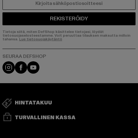
SÄHKÖPOSTI
REKISTERÖIDY
Tietoja siitä, miten DefShop käsittelee tietojasi, löydät
tietosuojaselosteestamme. Voit peruuttaa tilauksen maksutta milloin
tahansa.
Lue tietosuojakäytäntö
Visit our Instagram page:
Visit our Facebook page:
Visit our YouTube channel:
HINTATAKUU
TURVALLINEN KASSA