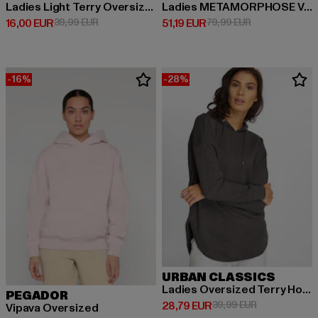
Ladies Light Terry Oversized
Ladies METAMORPHOSE V.2 x Heavy Oversized
Ajankohtainen hinta: 16,00 EUR
Kampanjahinta: 39,99 EUR
Ajankohtainen hinta: 51,19 EUR
Kampanjahinta:
16,00 EUR
39,99 EUR
51,19 EUR
79,99 EUR
-16%
-28%
URBAN CLASSICS
Ladies Oversized Terry Hoody
PEGADOR
Ajankohtainen hinta: 28,79 EUR
Kampanjahinta
28,79 EUR
39,99 EUR
Vipava Oversized