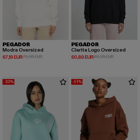
PEGADOR
PEGADOR
Modra Oversized
Clarita Logo Oversized
Ajankohtainen hinta: 67,19 EUR
Kampanjahinta: 79,99 EUR
Ajankohtainen hinta: 60,89 EUR
Kampanjahint
67,19 EUR
79,99 EUR
60,89 EUR
69,99 EUR
-33%
-51%