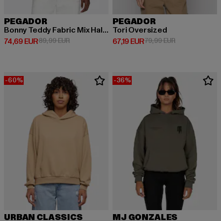
PEGADOR
PEGADOR
Bonny Teddy Fabric Mix Halfzip
Tori Oversized
Ajankohtainen hinta: 74,69 EUR
Kampanjahinta: 89,99 EUR
Ajankohtainen hinta: 67,19 EUR
Kampanjahinta:
74,69 EUR
89,99 EUR
67,19 EUR
79,99 EUR
-60%
-36%
URBAN CLASSICS
MJ GONZALES