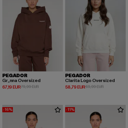
PEGADOR
PEGADOR
Gr„nna Oversized
Clarita Logo Oversized
Ajankohtainen hinta: 67,19 EUR
Kampanjahinta: 79,99 EUR
Ajankohtainen hinta: 58,79 EUR
Kampanjahint
67,19 EUR
79,99 EUR
58,79 EUR
69,99 EUR
-16%
-11%