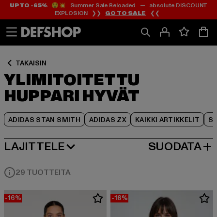
UP TO -65%
😲💥 Summer Sale Reloaded — absolute DISCOUNT
Siirry
Siirry
Siirry
EXPLOSION ❯❯
GO TO SALE
❮❮
Sisältö
Footer
Tuoteruudukko
TAKAISIN
YLIMITOITETTU
HUPPARI HYVÄT
ADIDAS STAN SMITH
ADIDAS ZX
KAIKKI ARTIKKELIT
SY
LAJITTELE
SUODATA
SUOSITUIMMAT
29 TUOTTEITA
-16%
-16%