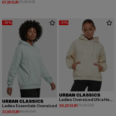
Ajankohtainen hinta: 67,19 EUR
Kampanjahinta: 79,99 EUR
67,19 EUR
79,99 EUR
-36%
-51%
URBAN CLASSICS
Ladies Oversized Ultra Heavy
URBAN CLASSICS
Ajankohtainen hinta: 39,20 EUR
Kampanjahinta
39,20 EUR
79,99 EUR
Ladies Essentials Oversized
Ajankohtainen hinta: 31,99 EUR
Kampanjahinta: 49,99 EUR
31,99 EUR
49,99 EUR