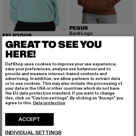
PEQUS
Back Logo
FELICIOUS
Ajankohtainen hinta: 39,20 EUR
Kampanjahinta
39,20 EUR
79,99 EUR
FELI Oversize
GREAT TO SEE YOU
Ajankohtainen hinta: 36,84 EUR
Kampanjahinta: 54,99 EUR
36,84 EUR
54,99 EUR
HERE!
DefShop uses cookies to improve your use experience,
save your preferences, analyse use behaviour and to
-60%
-60%
provide and measure interest-based contents and
advertising. In addition, we allow partners to extract data
or to use cookies. This may also include the processing of
your data in the USA or other countries which do not have
the EU data protection standard. If you want to change
this, click on "Custom settings". By clicking on "Accept" you
agree to this.
Data protection
ACCEPT
INDIVIDUAL SETTINGS