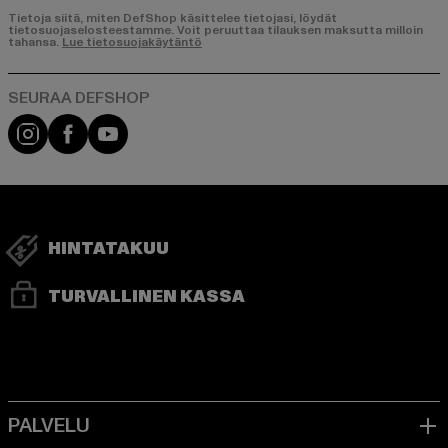
Tietoja siitä, miten DefShop käsittelee tietojasi, löydät
tietosuojaselosteestamme. Voit peruuttaa tilauksen maksutta milloin
tahansa.
Lue tietosuojakäytäntö
Visit our Instagram page:
Visit our Facebook page:
Visit our YouTube channel:
HINTATAKUU
TURVALLINEN KASSA