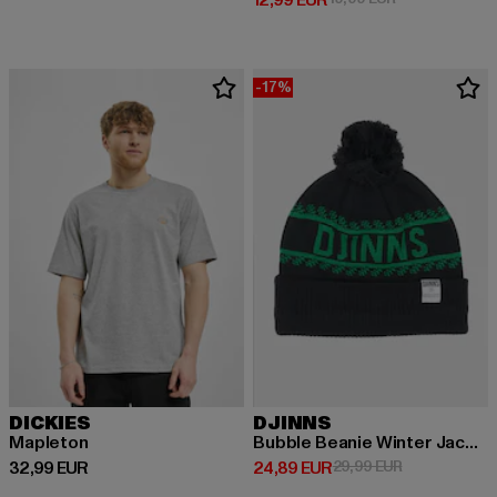
12,99 EUR
-17%
DICKIES
DJINNS
Mapleton
Bubble Beanie Winter Jacquard
Ajankohtainen hinta: 32,99 EUR
Ajankohtainen hinta: 24,89 EUR
Kampanjahinta
32,99 EUR
24,89 EUR
29,99 EUR