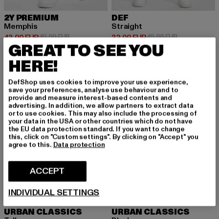
2Y PREMIUM
DEF
Memphis
Straight
Ajankohtainen hinta: 43,99 EUR
Kampanjahinta: 49,99 EUR
Ajankohtainen hinta: 32,99 EUR
Kampanjahinta
43,99 EUR
49,99 EUR
32,99 EUR
49,99 EUR
GREAT TO SEE YOU
HERE!
UUSI
UUSI
-36%
DefShop uses cookies to improve your use experience,
save your preferences, analyse use behaviour and to
provide and measure interest-based contents and
advertising. In addition, we allow partners to extract data
or to use cookies. This may also include the processing of
your data in the USA or other countries which do not have
the EU data protection standard. If you want to change
this, click on "Custom settings". By clicking on "Accept" you
agree to this.
Data protection
ACCEPT
INDIVIDUAL SETTINGS
URBAN CLASSICS
URBAN CLASSICS