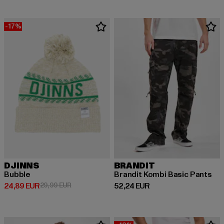
-17%
DJINNS
BRANDIT
Bubble
Brandit Kombi Basic Pants
Ajankohtainen hinta: 24,89 EUR
Kampanjahinta: 29,99 EUR
Ajankohtainen hinta: 52,24 EUR
24,89 EUR
29,99 EUR
52,24 EUR