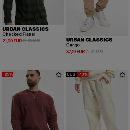
URBAN CLASSICS
Checked Flanell
URBAN CLASSICS
Ajankohtainen hinta: 21,00 EUR
Kampanjahinta: 49,99 EUR
21,00 EUR
49,99 EUR
Cargo
Ajankohtainen hinta: 37,19 EUR
Kampanjahinta:
37,19 EUR
59,99 EUR
-23%
UUSI
-40%