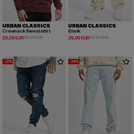
URBAN CLASSICS
URBAN CLASSICS
Crewneck Sweatshirt
Blank
Ajankohtainen hinta: 23,09 EUR
Kampanjahinta: 29,99 EUR
Ajankohtainen hinta: 29,99 EUR
Kampanjahinta
23,09 EUR
29,99 EUR
29,99 EUR
49,99 EUR
-12%
-34%