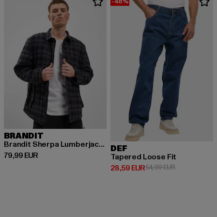
-48%
BRANDIT
Brandit Sherpa Lumberjacket
DEF
Ajankohtainen hinta: 79,99 EUR
79,99 EUR
Tapered Loose Fit
Ajankohtainen hinta: 28,59 EUR
Kampanjahinta
28,59 EUR
54,99 EUR