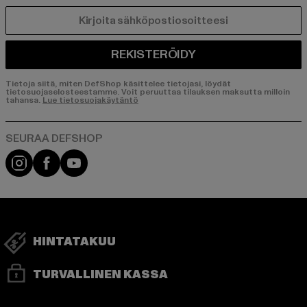
SÄHKÖPOSTI
REKISTERÖIDY
Tietoja siitä, miten DefShop käsittelee tietojasi, löydät
tietosuojaselosteestamme. Voit peruuttaa tilauksen maksutta milloin
tahansa.
Lue tietosuojakäytäntö
Visit our Instagram page:
Visit our Facebook page:
Visit our YouTube channel:
HINTATAKUU
TURVALLINEN KASSA