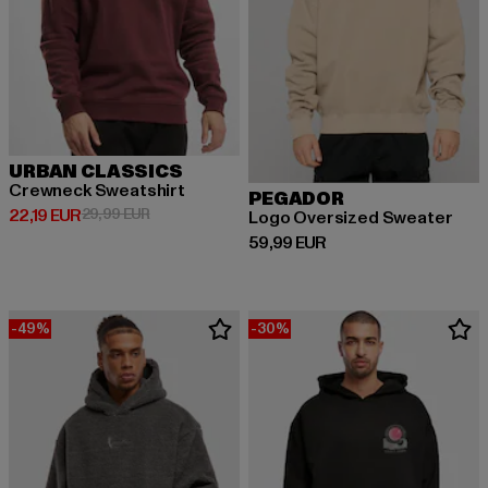
URBAN CLASSICS
Crewneck Sweatshirt
PEGADOR
Ajankohtainen hinta: 22,19 EUR
Kampanjahinta: 29,99 EUR
22,19 EUR
29,99 EUR
Logo Oversized Sweater
Ajankohtainen hinta: 59,99 EUR
59,99 EUR
-49%
-30%