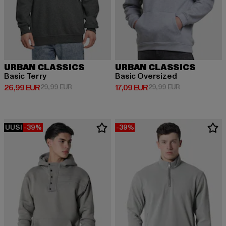
URBAN CLASSICS
URBAN CLASSICS
Basic Terry
Basic Oversized
Ajankohtainen hinta: 26,99 EUR
Kampanjahinta: 29,99 EUR
Ajankohtainen hinta: 17,09 EUR
Kampanjahinta
26,99 EUR
29,99 EUR
17,09 EUR
29,99 EUR
UUSI
-39%
-39%