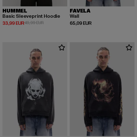
HUMMEL
FAVELA
Basic Sleeveprint Hoodie
Wall
Ajankohtainen hinta: 33,99 EUR
Kampanjahinta: 49,99 EUR
Ajankohtainen hinta: 65,09 EUR
33,99 EUR
49,99 EUR
65,09 EUR