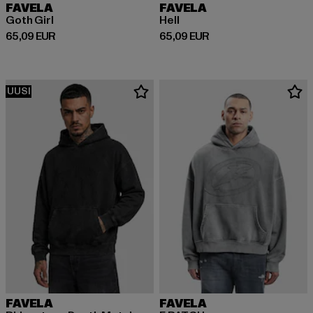
FAVELA
FAVELA
Goth Girl
Hell
Ajankohtainen hinta: 65,09 EUR
Ajankohtainen hinta: 65,09 EUR
65,09 EUR
65,09 EUR
UUSI
FAVELA
FAVELA