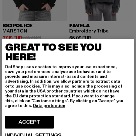
883POLICE
FAVELA
MARSTON
Embroidery Tribal
Ajankohtainen hinta: 37,19 EUR
Kampanjahinta: 59,99 EUR
Ajankohtainen hinta: 65,09 EUR
37,19 EUR
59,99 EUR
65,09 EUR
GREAT TO SEE YOU
HERE!
-13%
DefShop uses cookies to improve your use experience,
save your preferences, analyse use behaviour and to
provide and measure interest-based contents and
advertising. In addition, we allow partners to extract data
or to use cookies. This may also include the processing of
your data in the USA or other countries which do not have
the EU data protection standard. If you want to change
this, click on "Custom settings". By clicking on "Accept" you
agree to this.
Data protection
ACCEPT
INDIVIDUAL SETTINGS