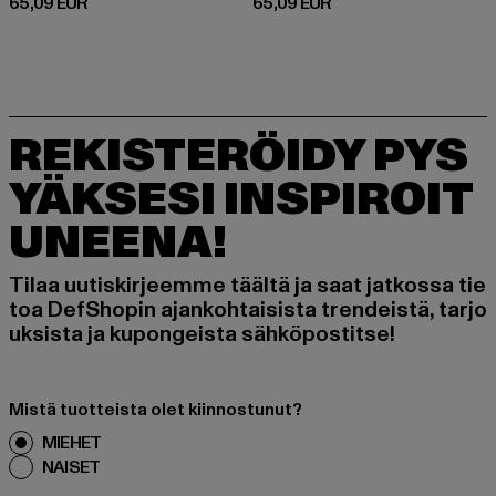
Ajankohtainen hinta: 65,09 EUR
Ajankohtainen hinta: 65,09 EUR
65,09 EUR
65,09 EUR
REKISTERÖIDY PYS
YÄKSESI INSPIROIT
UNEENA!
Tilaa uutiskirjeemme täältä ja saat jatkossa tie
toa DefShopin ajankohtaisista trendeistä, tarjo
uksista ja kupongeista sähköpostitse!
Mistä tuotteista olet kiinnostunut?
MIEHET
NAISET