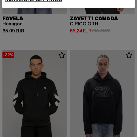
FAVELA
ZAVETTI CANADA
Hexagon
CIRICO OTH
Ajankohtainen hinta: 65,09 EUR
Ajankohtainen hinta: 65,24 EUR
Kampanjahinta
65,09 EUR
65,24 EUR
74,99 EUR
-32%