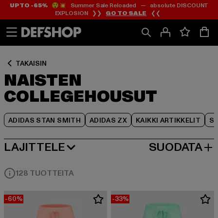
UP TO -65%
😲💥 Summer Sale Reloaded — absolute DISCOUNT
Siirry
Siirry
Siirry
EXPLOSION ❯❯
GO TO SALE
❮❮
Sisältö
Footer
Tuoteruudukko
TAKAISIN
NAISTEN
COLLEGEHOUSUT
ADIDAS STAN SMITH
ADIDAS ZX
KAIKKI ARTIKKELIT
SY
LAJITTELE
SUODATA
SUOSITUIMMAT
128 TUOTTEITA
-60%
-33%