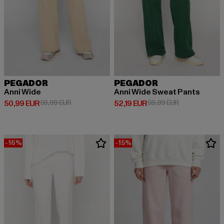
PEGADOR
PEGADOR
Anni Wide
Anni Wide Sweat Pants
Ajankohtainen hinta: 50,99 EUR
Kampanjahinta: 59,99 EUR
Ajankohtainen hinta: 52,19 EUR
Kampanjahinta
50,99 EUR
59,99 EUR
52,19 EUR
59,99 EUR
-16%
-15%