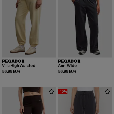
PEGADOR
PEGADOR
Villa High Waisted
Anni Wide
Ajankohtainen hinta: 56,99 EUR
Ajankohtainen hinta: 56,99 EUR
56,99 EUR
56,99 EUR
-10%