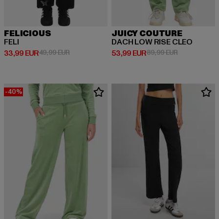
FELICIOUS
JUICY COUTURE
FELI
DACH LOW RISE CLEO
Ajankohtainen hinta: 33,99 EUR
Kampanjahinta: 49,99 EUR
Ajankohtainen hinta: 53,99 EUR
Kampanjahint
33,99 EUR
49,99 EUR
53,99 EUR
89,99 EUR
-40%