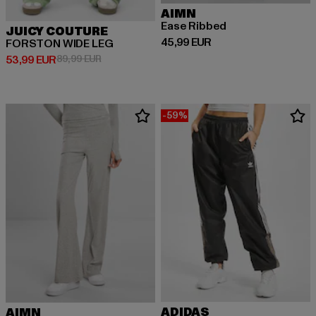
AIMN
Ease Ribbed
JUICY COUTURE
Ajankohtainen hinta: 45,99 EUR
45,99 EUR
FORSTON WIDE LEG
Ajankohtainen hinta: 53,99 EUR
Kampanjahinta: 89,99 EUR
53,99 EUR
89,99 EUR
-59%
ADIDAS
AIMN