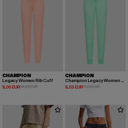
CHAMPION
CHAMPION
Legacy Women Rib Cuff
Champion Legacy Women Rib Cuff Pants
Ajankohtainen hinta: 8,00 EUR
Kampanjahinta: 19,99 EUR
Ajankohtainen hinta: 8,03 EUR
Kampanjahinta: 
8,00 EUR
19,99 EUR
8,03 EUR
11,99 EUR