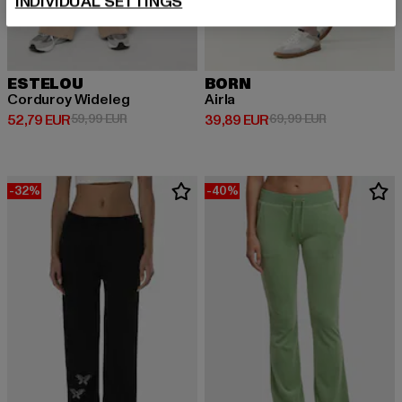
INDIVIDUAL SETTINGS
ESTELOU
BORN
Corduroy Wideleg
Airla
Ajankohtainen hinta: 52,79 EUR
Kampanjahinta: 59,99 EUR
Ajankohtainen hinta: 39,89 EUR
Kampanjahint
52,79 EUR
59,99 EUR
39,89 EUR
69,99 EUR
-32%
-40%