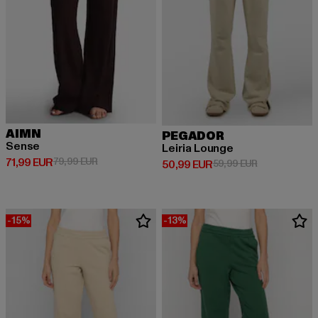
AIMN
PEGADOR
Sense
Leiria Lounge
Ajankohtainen hinta: 71,99 EUR
Kampanjahinta: 79,99 EUR
71,99 EUR
79,99 EUR
Ajankohtainen hinta: 50,99 EUR
Kampanjahinta
50,99 EUR
59,99 EUR
-15%
-13%