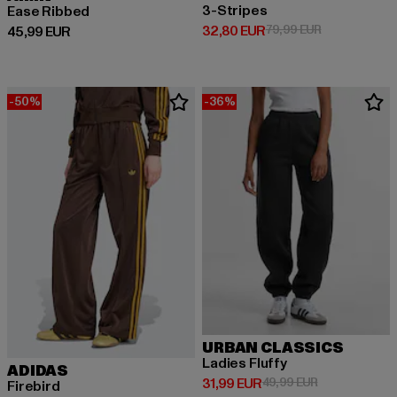
3-Stripes
Ease Ribbed
Ajankohtainen hinta: 32,80 EUR
Kampanjahinta
32,80 EUR
79,99 EUR
Ajankohtainen hinta: 45,99 EUR
45,99 EUR
-50%
-36%
URBAN CLASSICS
Ladies Fluffy
ADIDAS
Ajankohtainen hinta: 31,99 EUR
Kampanjahinta
31,99 EUR
49,99 EUR
Firebird