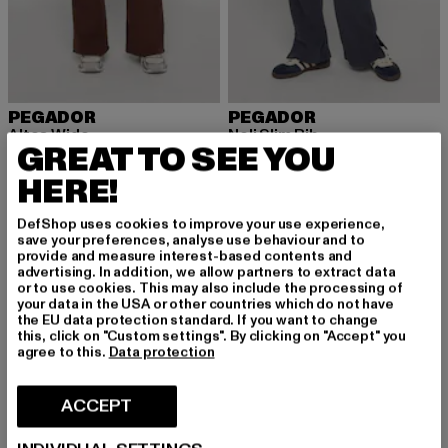
PEGADOR
PEGADOR
Altea Wide
Noli Slim Rib
GREAT TO SEE YOU
Ajankohtainen hinta: 58,79 EUR
Kampanjahinta: 69,99 EUR
Ajankohtainen hinta: 58,79 EUR
Kampanjahint
58,79 EUR
69,99 EUR
58,79 EUR
69,99 EUR
HERE!
DefShop uses cookies to improve your use experience,
-12%
-43%
save your preferences, analyse use behaviour and to
provide and measure interest-based contents and
advertising. In addition, we allow partners to extract data
or to use cookies. This may also include the processing of
your data in the USA or other countries which do not have
the EU data protection standard. If you want to change
this, click on "Custom settings". By clicking on "Accept" you
agree to this.
Data protection
ACCEPT