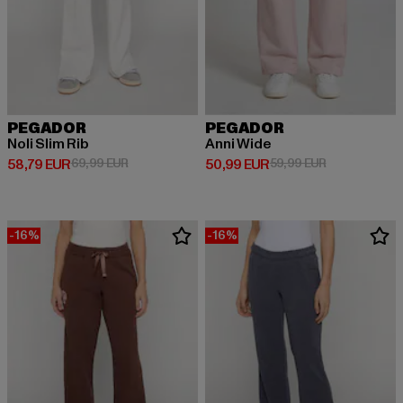
PEGADOR
PEGADOR
Noli Slim Rib
Anni Wide
Ajankohtainen hinta: 58,79 EUR
Kampanjahinta: 69,99 EUR
Ajankohtainen hinta: 50,99 EUR
Kampanjahinta
58,79 EUR
69,99 EUR
50,99 EUR
59,99 EUR
-16%
-16%