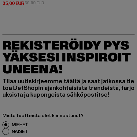
Ajankohtainen hinta: 35,00 EUR
Kampanjahinta: 69,99 EUR
35,00 EUR
69,99 EUR
REKISTERÖIDY PYS
YÄKSESI INSPIROIT
UNEENA!
Tilaa uutiskirjeemme täältä ja saat jatkossa tie
toa DefShopin ajankohtaisista trendeistä, tarjo
uksista ja kupongeista sähköpostitse!
Mistä tuotteista olet kiinnostunut?
MIEHET
NAISET