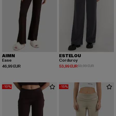
AIMN
ESTELOU
Ease
Corduroy
Ajankohtainen hinta: 46,99 EUR
Ajankohtainen hinta: 53,99 EUR
Kampanjahinta
46,99 EUR
53,99 EUR
59,99 EUR
-10%
-15%