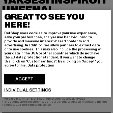
YÄKSESI INSPIROIT
UNEENA!
GREAT TO SEE YOU
Tilaa uutiskirjeemme täältä ja saat jatkossa tie
HERE!
toa DefShopin ajankohtaisista trendeistä, tarjo
uksista ja kupongeista sähköpostitse!
DefShop uses cookies to improve your use experience,
save your preferences, analyse use behaviour and to
provide and measure interest-based contents and
advertising. In addition, we allow partners to extract data
Mistä tuotteista olet kiinnostunut?
or to use cookies. This may also include the processing of
your data in the USA or other countries which do not have
MIEHET
the EU data protection standard. If you want to change
NAISET
this, click on "Custom settings". By clicking on "Accept" you
agree to this.
Data protection
SÄHKÖPOSTI
ACCEPT
REKISTERÖIDY
INDIVIDUAL SETTINGS
Tietoja siitä, miten DefShop käsittelee tietojasi, löydät
tietosuojaselosteestamme. Voit peruuttaa tilauksen maksutta milloin
tahansa.
Lue tietosuojakäytäntö