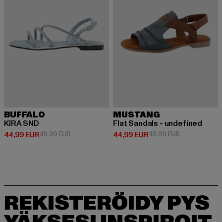
BUFFALO
MUSTANG
KIRA SND
Flat Sandals - undefined
Ajankohtainen hinta: 44,99 EUR
Kampanjahinta: 49,99 EUR
Ajankohtainen hinta: 44,99 EUR
Kampanjahinta
44,99 EUR
49,99 EUR
44,99 EUR
49,99 EUR
REKISTERÖIDY PYS