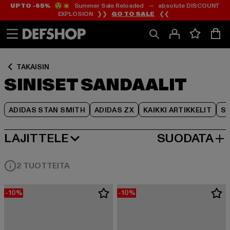
UP TO -65%
😲💥 Summer Sale Reloaded — absolute DISCOUNT
Siirry
Siirry
Siirry
EXPLOSION ❯❯
GO TO SALE
❮❮
Sisältö
Footer
Tuoteruudukko
TAKAISIN
SINISET SANDAALIT
ADIDAS STAN SMITH
ADIDAS ZX
KAIKKI ARTIKKELIT
SY
LAJITTELE
SUODATA
SUOSITUIMMAT
2 TUOTTEITA
-10%
-10%