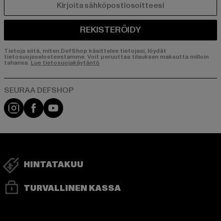
SÄHKÖPOSTI
REKISTERÖIDY
Tietoja siitä, miten DefShop käsittelee tietojasi, löydät
tietosuojaselosteestamme. Voit peruuttaa tilauksen maksutta milloin
tahansa.
Lue tietosuojakäytäntö
Visit our Instagram page:
Visit our Facebook page:
Visit our YouTube channel:
HINTATAKUU
TURVALLINEN KASSA