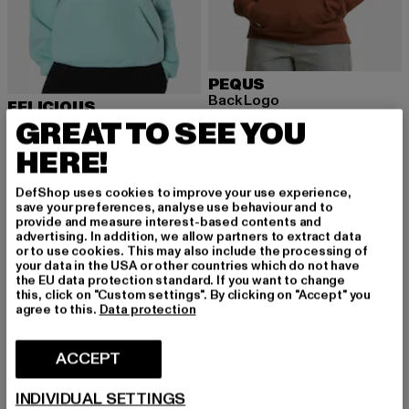
PEQUS
Back Logo
FELICIOUS
Ajankohtainen hinta: 39,20 EUR
Kampanjahinta
39,20 EUR
79,99 EUR
FELI Oversize
GREAT TO SEE YOU
Ajankohtainen hinta: 36,84 EUR
Kampanjahinta: 54,99 EUR
36,84 EUR
54,99 EUR
HERE!
DefShop uses cookies to improve your use experience,
save your preferences, analyse use behaviour and to
-60%
-60%
provide and measure interest-based contents and
advertising. In addition, we allow partners to extract data
or to use cookies. This may also include the processing of
your data in the USA or other countries which do not have
the EU data protection standard. If you want to change
this, click on "Custom settings". By clicking on "Accept" you
agree to this.
Data protection
ACCEPT
INDIVIDUAL SETTINGS