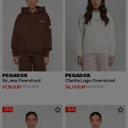
PEGADOR
PEGADOR
Gr„nna Oversized
Clarita Logo Oversized
Ajankohtainen hinta: 67,19 EUR
Kampanjahinta: 79,99 EUR
Ajankohtainen hinta: 58,79 EUR
Kampanjahint
67,19 EUR
79,99 EUR
58,79 EUR
69,99 EUR
-16%
-16%