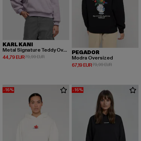
KARL KANI
Metal Signature Teddy Oversized
PEGADOR
Ajankohtainen hinta: 44,79 EUR
Kampanjahinta: 79,99 EUR
44,79 EUR
79,99 EUR
Modra Oversized
Ajankohtainen hinta: 67,19 EUR
Kampanjahinta:
67,19 EUR
79,99 EUR
-16%
-16%