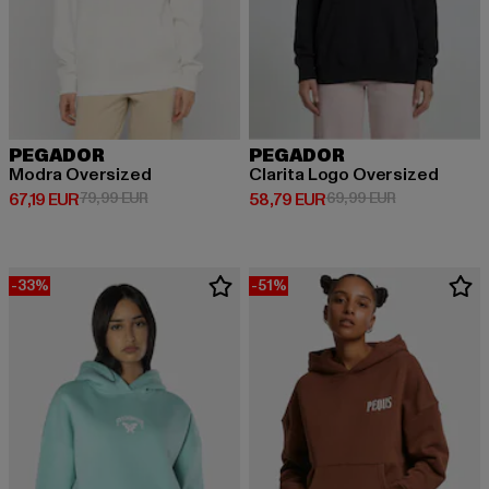
PEGADOR
PEGADOR
Modra Oversized
Clarita Logo Oversized
Ajankohtainen hinta: 67,19 EUR
Kampanjahinta: 79,99 EUR
Ajankohtainen hinta: 58,79 EUR
Kampanjahint
67,19 EUR
79,99 EUR
58,79 EUR
69,99 EUR
-33%
-51%