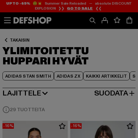
UP TO -65%
😲💥 Summer Sale Reloaded — absolute DISCOUNT
Siirry
Siirry
Siirry
EXPLOSION ❯❯
GO TO SALE
❮❮
Sisältö
Footer
Tuoteruudukko
TAKAISIN
YLIMITOITETTU
HUPPARI HYVÄT
ADIDAS STAN SMITH
ADIDAS ZX
KAIKKI ARTIKKELIT
SY
LAJITTELE
SUODATA
SUOSITUIMMAT
29 TUOTTEITA
-16%
-16%