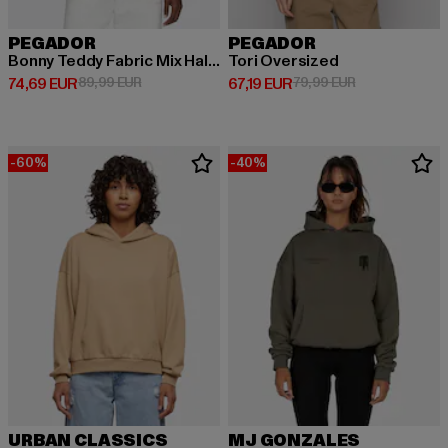
PEGADOR
PEGADOR
Bonny Teddy Fabric Mix Halfzip
Tori Oversized
Ajankohtainen hinta: 74,69 EUR
Kampanjahinta: 89,99 EUR
Ajankohtainen hinta: 67,19 EUR
Kampanjahinta:
74,69 EUR
89,99 EUR
67,19 EUR
79,99 EUR
-60%
-40%
URBAN CLASSICS
MJ GONZALES