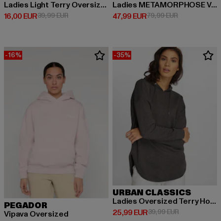
Ladies Light Terry Oversized
Ladies METAMORPHOSE V.2 x Heavy Oversized
Ajankohtainen hinta: 16,00 EUR
Kampanjahinta: 39,99 EUR
Ajankohtainen hinta: 47,99 EUR
Kampanjahinta
16,00 EUR
39,99 EUR
47,99 EUR
79,99 EUR
-16%
-35%
URBAN CLASSICS
Ladies Oversized Terry Hoody
PEGADOR
Ajankohtainen hinta: 25,99 EUR
Kampanjahinta
25,99 EUR
39,99 EUR
Vipava Oversized