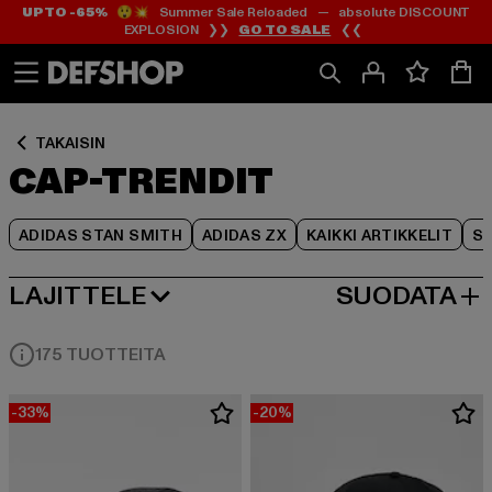
UP TO -65%
😲💥 Summer Sale Reloaded — absolute DISCOUNT
Siirry
Siirry
Siirry
EXPLOSION ❯❯
GO TO SALE
❮❮
Sisältö
Footer
Tuoteruudukko
TAKAISIN
CAP-TRENDIT
ADIDAS STAN SMITH
ADIDAS ZX
KAIKKI ARTIKKELIT
SY
LAJITTELE
SUODATA
SUOSITUIMMAT
175 TUOTTEITA
-33%
-20%