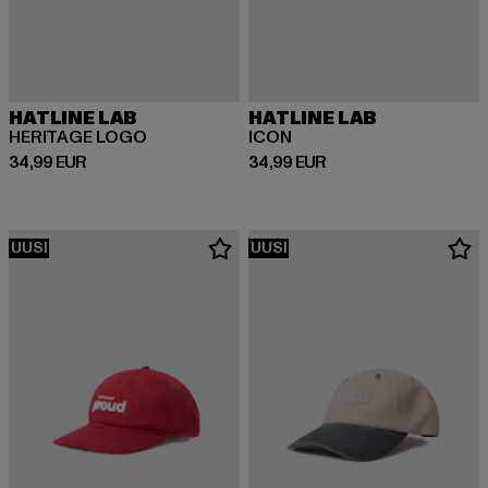
HATLINE LAB
HATLINE LAB
HERITAGE LOGO
ICON
Ajankohtainen hinta: 34,99 EUR
Ajankohtainen hinta: 34,99 EUR
34,99 EUR
34,99 EUR
UUSI
UUSI