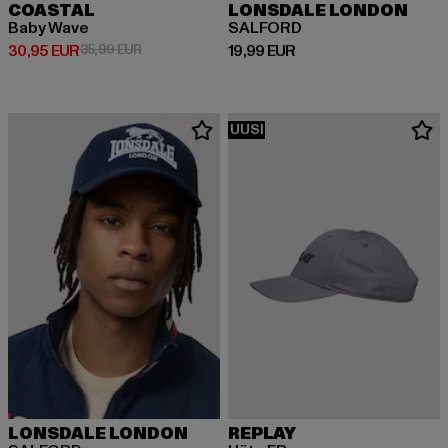
COASTAL
LONSDALE LONDON
Baby Wave
SALFORD
Ajankohtainen hinta: 30,95 EUR
Kampanjahinta: 35,99 EUR
Ajankohtainen hinta: 19,99 EUR
30,95 EUR
35,99 EUR
19,99 EUR
UUSI
LONSDALE LONDON
REPLAY