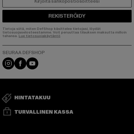
SÄHKÖPOSTI
REKISTERÖIDY
Tietoja siitä, miten DefShop käsittelee tietojasi, löydät
tietosuojaselosteestamme. Voit peruuttaa tilauksen maksutta milloin
tahansa.
Lue tietosuojakäytäntö
Visit our Instagram page:
Visit our Facebook page:
Visit our YouTube channel:
HINTATAKUU
TURVALLINEN KASSA