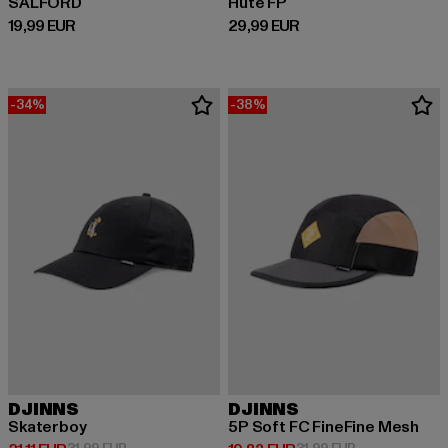
SALFORD
Hüte FP
Ajankohtainen hinta: 19,99 EUR
Ajankohtainen hinta: 29,99 EUR
19,99 EUR
29,99 EUR
-34%
-38%
DJINNS
DJINNS
Skaterboy
5P Soft FC FineFine Mesh
Kampanjahinta: 31,99 EUR
Kampanjahinta: