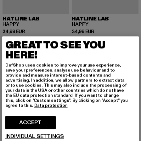
HATLINE LAB
HATLINE LAB
HAPPY
HAPPY
Ajankohtainen hinta: 34,99 EUR
Ajankohtainen hinta: 34,99 EUR
34,99 EUR
34,99 EUR
GREAT TO SEE YOU
HERE!
UUSI
-14%
DefShop uses cookies to improve your use experience,
save your preferences, analyse use behaviour and to
provide and measure interest-based contents and
advertising. In addition, we allow partners to extract data
or to use cookies. This may also include the processing of
your data in the USA or other countries which do not have
the EU data protection standard. If you want to change
this, click on "Custom settings". By clicking on "Accept" you
agree to this.
Data protection
ACCEPT
INDIVIDUAL SETTINGS