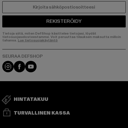
SÄHKÖPOSTI
REKISTERÖIDY
Tietoja siitä, miten DefShop käsittelee tietojasi, löydät
tietosuojaselosteestamme. Voit peruuttaa tilauksen maksutta milloin
tahansa.
Lue tietosuojakäytäntö
Visit our Instagram page:
Visit our Facebook page:
Visit our YouTube channel:
HINTATAKUU
TURVALLINEN KASSA