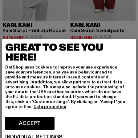
KARL KANI
KARL KANI
Kani Script Print Zip Hoodie
Kani Script Sweatpants
Ajankohtainen hinta: 60,19 EUR
Kampanjahinta: 69,99 EUR
Ajankohtainen hinta: 44,99 EUR
Kampanjahinta
60,19 EUR
69,99 EUR
44,99 EUR
49,99 EUR
GREAT TO SEE YOU
HERE!
-17%
-53%
DefShop uses cookies to improve your use experience,
save your preferences, analyse use behaviour and to
provide and measure interest-based contents and
advertising. In addition, we allow partners to extract data
or to use cookies. This may also include the processing of
your data in the USA or other countries which do not have
the EU data protection standard. If you want to change
this, click on "Custom settings". By clicking on "Accept" you
agree to this.
Data protection
ACCEPT
INDIVIDUAL SETTINGS