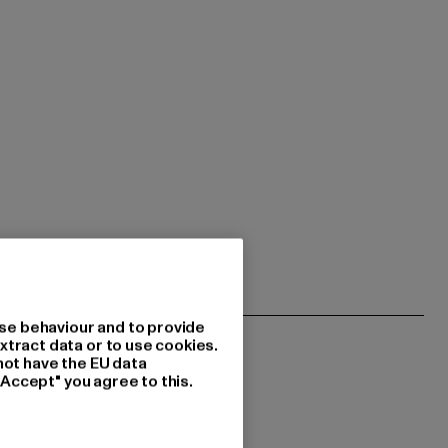
se behaviour and to provide
xtract data or to use cookies.
not have the EU data
"Accept" you agree to this.