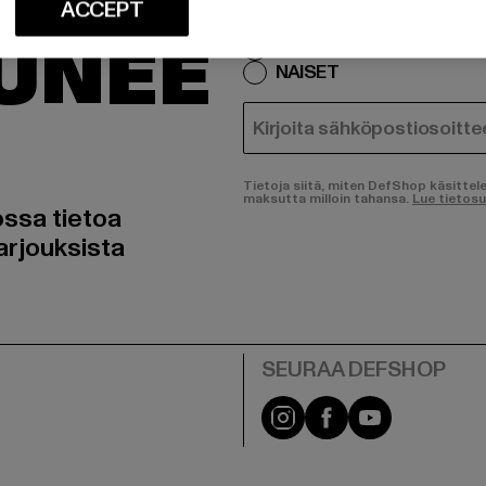
SI
ACCEPT
Mistä tuotteista olet kiinn
TUNEE
MIEHET
NAISET
SÄHKÖPOSTI
Tietoja siitä, miten DefShop käsittel
maksutta milloin tahansa.
Lue tietos
ossa tietoa
arjouksista
Visit our Instagram pa
Visit our Facebo
Visit our Y