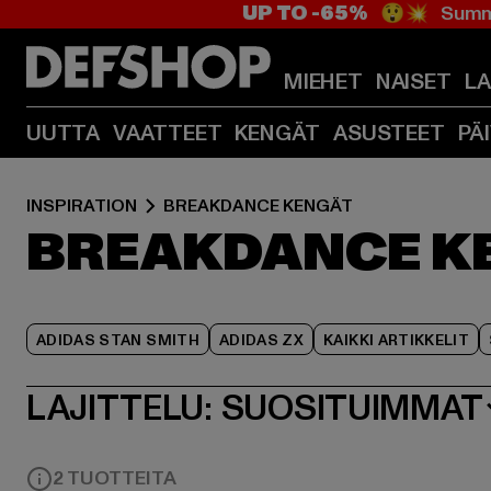
UP TO -65%
😲💥 Summe
MIEHET
NAISET
L
UUTTA
VAATTEET
KENGÄT
ASUSTEET
PÄ
INSPIRATION
BREAKDANCE KENGÄT
BREAKDANCE K
ADIDAS STAN SMITH
ADIDAS ZX
KAIKKI ARTIKKELIT
LAJITTELU:
SUOSITUIMMAT
2 TUOTTEITA