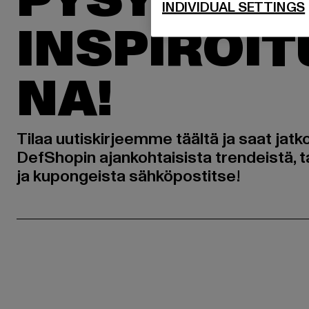
PYSYÄKSE
INDIVIDUAL SETTINGS
INSPIROI
NA!
Tilaa uutiskirjeemme täältä ja saat jatk
DefShopin ajankohtaisista trendeistä, t
ja kupongeista sähköpostitse!