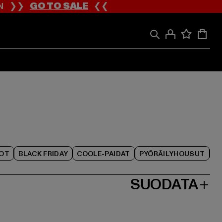
ION ❯❯
GO TO SALE
❮❮
IOT
BLACK FRIDAY
COOLE-PAIDAT
PYÖRÄILYHOUSUT
SUODATA