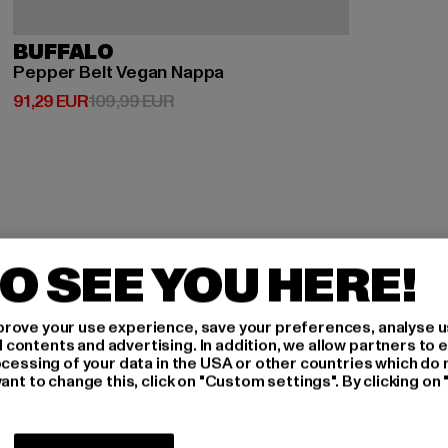
BUFFALO
Pepper Belt Vegan Nappa
Ajankohtainen hinta: 91,29 EUR
Kampanjahinta: 109,99 EUR
91,29 EUR
109,99 EUR
O SEE YOU HERE!
rove your use experience, save your preferences, analyse u
ÖIDY
ontents and advertising. In addition, we allow partners to e
ocessing of your data in the USA or other countries which do 
ant to change this, click on "Custom settings". By clicking on 