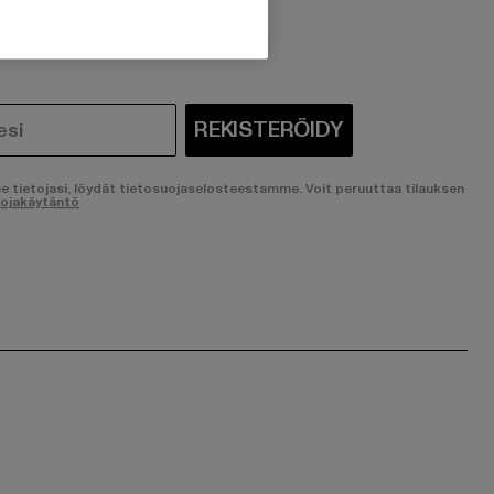
ostunut?
REKISTERÖIDY
ee tietojasi, löydät tietosuojaselosteestamme. Voit peruuttaa tilauksen
uojakäytäntö
ge:
ok page:
ouTube channel: