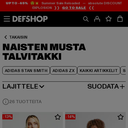
UP TO -65%
😲💥 Summer Sale Reloaded — absolute DISCOUNT
Siirry
Siirry
Siirry
EXPLOSION ❯❯
GO TO SALE
❮❮
Sisältö
Footer
Tuoteruudukko
TAKAISIN
NAISTEN MUSTA
TALVITAKKI
ADIDAS STAN SMITH
ADIDAS ZX
KAIKKI ARTIKKELIT
SY
LAJITTELE
SUODATA
SUOSITUIMMAT
26 TUOTTEITA
-13%
-14%