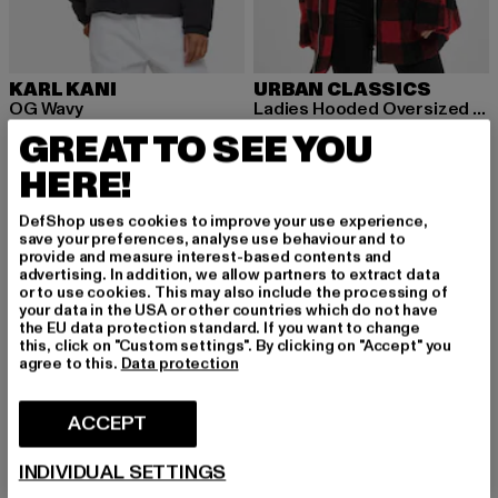
KARL KANI
URBAN CLASSICS
OG Wavy
Ladies Hooded Oversized Check Sherpa
Ajankohtainen hinta: 75,39 EUR
Kampanjahinta: 129,99 EUR
Ajankohtainen hinta: 56,99 EUR
Kampanjahint
75,39 EUR
129,99 EUR
56,99 EUR
99,99 EUR
GREAT TO SEE YOU
HERE!
DefShop uses cookies to improve your use experience,
-54%
save your preferences, analyse use behaviour and to
provide and measure interest-based contents and
advertising. In addition, we allow partners to extract data
or to use cookies. This may also include the processing of
your data in the USA or other countries which do not have
the EU data protection standard. If you want to change
this, click on "Custom settings". By clicking on "Accept" you
agree to this.
Data protection
ACCEPT
INDIVIDUAL SETTINGS