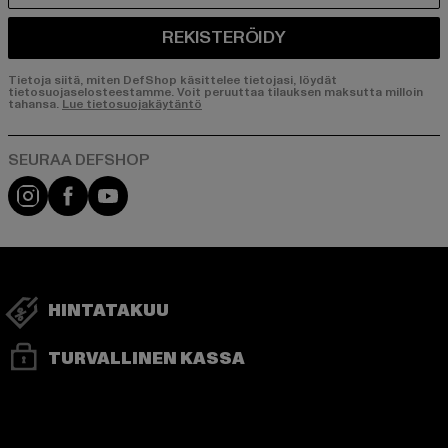
REKISTERÖIDY
Tietoja siitä, miten DefShop käsittelee tietojasi, löydät
tietosuojaselosteestamme. Voit peruuttaa tilauksen maksutta milloin
tahansa.
Lue tietosuojakäytäntö
Visit our Instagram page:
Visit our Facebook page:
Visit our YouTube channel:
HINTATAKUU
TURVALLINEN KASSA