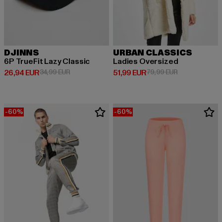
DJINNS
URBAN CLASSICS
6P TrueFit Lazy Classic
Ladies Oversized
Ajankohtainen hinta: 26,94 EUR
Kampanjahinta: 34,99 EUR
Ajankohtainen hinta: 51,99 EUR
Kampanjahinta
26,94 EUR
34,99 EUR
51,99 EUR
79,99 EUR
-60%
-60%