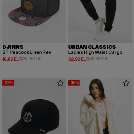
DJINNS
URBAN CLASSICS
6P Peacock Linen Rev
Ladies High Waist Cargo
Ajankohtainen hinta: 18,89 EUR
Kampanjahinta: 29,99 EUR
Ajankohtainen hinta: 32,99 EUR
Kampanjahinta
18,89 EUR
29,99 EUR
32,99 EUR
49,99 EUR
-23%
-35%