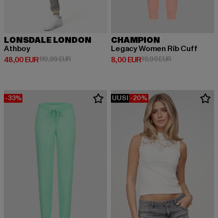
LONSDALE LONDON
CHAMPION
Athboy
Legacy Women Rib Cuff
Ajankohtainen hinta: 48,00 EUR
Kampanjahinta: 119,99 EUR
Ajankohtainen hinta: 8,00 EUR
Kampanjahinta:
48,00 EUR
119,99 EUR
8,00 EUR
19,99 EUR
-33%
UUSI
-20%