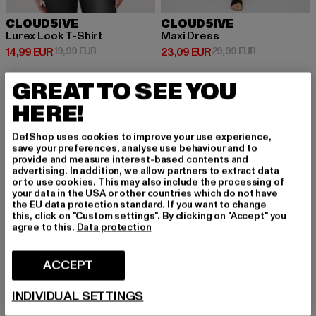
CLOUD5IVE
CLOUD5IVE
Lurex Look T-Shirt
Maxi Dress
Ajankohtainen hinta: 14,99 EUR
Kampanjahinta: 19,99 EUR
Ajankohtainen hinta: 23,09 EUR
Kampanjahinta
14,99 EUR
19,99 EUR
23,09 EUR
29,99 EUR
GREAT TO SEE YOU
HERE!
UUSI
-23%
UUSI
-16%
DefShop uses cookies to improve your use experience,
save your preferences, analyse use behaviour and to
provide and measure interest-based contents and
advertising. In addition, we allow partners to extract data
or to use cookies. This may also include the processing of
your data in the USA or other countries which do not have
the EU data protection standard. If you want to change
this, click on "Custom settings". By clicking on "Accept" you
agree to this.
Data protection
ACCEPT
INDIVIDUAL SETTINGS