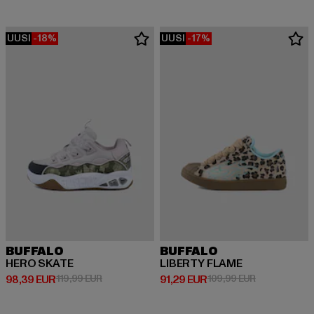
UUSI
-18%
UUSI
-17%
BUFFALO
BUFFALO
HERO SKATE
LIBERTY FLAME
Ajankohtainen hinta: 98,39 EUR
Kampanjahinta: 119,99 EUR
Ajankohtainen hinta: 91,29 EUR
Kampanjahint
98,39 EUR
119,99 EUR
91,29 EUR
109,99 EUR