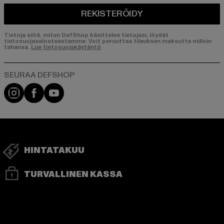
REKISTERÖIDY
Tietoja siitä, miten DefShop käsittelee tietojasi, löydät
tietosuojaselosteestamme. Voit peruuttaa tilauksen maksutta milloin
tahansa.
Lue tietosuojakäytäntö
Visit our Instagram page:
Visit our Facebook page:
Visit our YouTube channel:
HINTATAKUU
TURVALLINEN KASSA