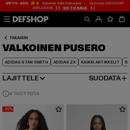
UP TO -65%
😲💥 Summer Sale Reloaded — absolute DISCOUNT
Siirry
Siirry
Siirry
EXPLOSION ❯❯
GO TO SALE
❮❮
Sisältö
Footer
Tuoteruudukko
TAKAISIN
VALKOINEN PUSERO
ADIDAS STAN SMITH
ADIDAS ZX
KAIKKI ARTIKKELIT
SY
LAJITTELE
SUODATA
SUOSITUIMMAT
4 TUOTTEITA
-25%