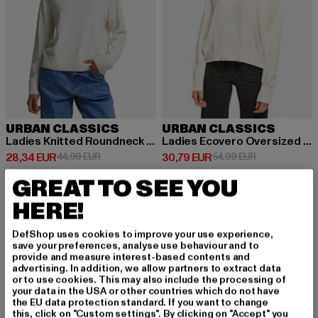
URBAN CLASSICS
URBAN CLASSICS
Ladies Knitted Roundneck Sweater
Ladies Ecovero Oversized Basic
Ajankohtainen hinta: 28,34 EUR
Kampanjahinta: 44,99 EUR
Ajankohtainen hinta: 30,79 EUR
Kampanjahinta
28,34 EUR
44,99 EUR
30,79 EUR
54,99 EUR
GREAT TO SEE YOU
HERE!
DefShop uses cookies to improve your use experience,
REKISTERÖIDY PYS
save your preferences, analyse use behaviour and to
provide and measure interest-based contents and
advertising. In addition, we allow partners to extract data
YÄKSESI INSPIROIT
or to use cookies. This may also include the processing of
your data in the USA or other countries which do not have
UNEENA!
the EU data protection standard. If you want to change
this, click on "Custom settings". By clicking on "Accept" you